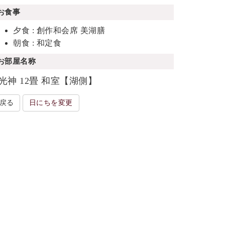
お食事
夕食 : 創作和会席 美湖膳
朝食 : 和定食
お部屋名称
光神 12畳 和室【湖側】
戻る
日にちを変更