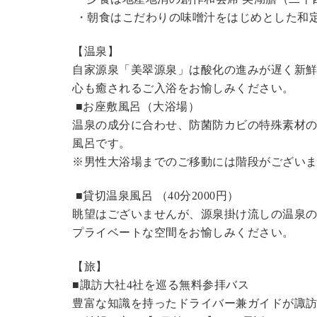
・朝食はこだわりの味噌汁をはじめとした和
【温泉】
自家源泉「美翠源泉」は酸化の進みが遅く新
心も癒されるご入浴をお愉しみください。
■お座敷風呂（大浴場）
温泉の成分に合わせ、防菌防カビの特殊素材の
風呂です。
※男性大浴場までのご移動には階段がございま
■貸切温泉風呂 （40分
2000円
）
眺望はございませんが、源泉掛け流しの温泉
プライベートな空間をお愉しみください。
【旅】
■諏訪大社4社を巡る無料参拝バス
豊富な知識を持ったドライバー兼ガイドが諏