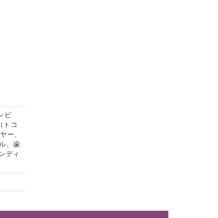
レビ
（トコ
イヤー、
ル、歯
ンディ