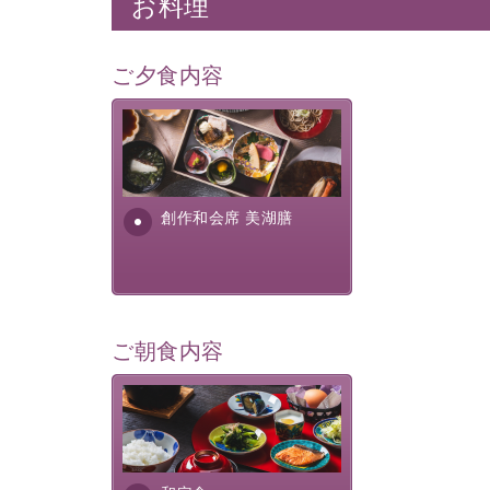
お料理
ご夕食内容
美湖膳とは諏訪の地で特別を
提供する為に料理長・神原 裕
明が考え出した創作和会席で
す。美しい諏訪湖の幸...
創作和会席 美湖膳
ご朝食内容
さっぱりとした和食膳に使わ
れる食材は、諏訪の名産品を
ふんだんに取り入れ、安心・
安全を心掛けた長野県産...