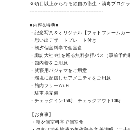
30項目以上からなる独自の衛生・消毒プログ
----------------------------------------------
■内容&特典■
・記念写真＆オリジナル【フォトフレームカ
・思い出デザートプレート付き
・朝夕個室料亭で個室食
・諏訪大社4社を巡る無料参拝バス（事前予約
・館内着をご用意
・就寝用パジャマをご用意
・環境に配慮したアメニティをご用意
・館内フリーWi-Fi
・駐車場完備
・チェックイン15時、チェックアウト10時
【お食事】
・朝夕個室料亭で個室食
・夕食は地産地消の創作和会席 美湖膳（二十