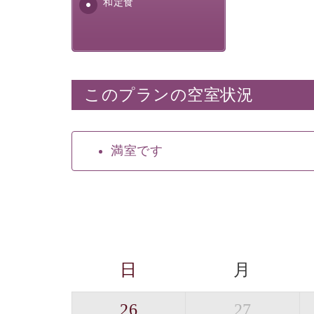
和定食
このプランの空室状況
満室です
日
月
26
27