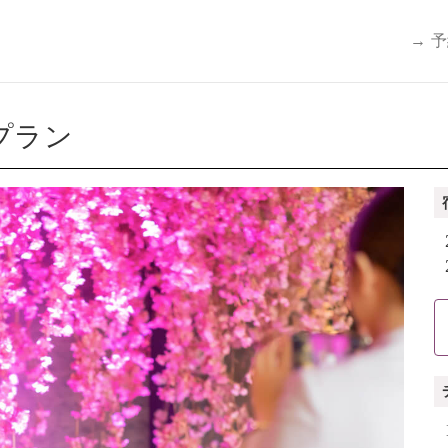
→ 
プラン