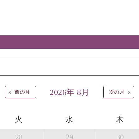
2026年 8月
前の月
次の月
火
水
木
28
29
30