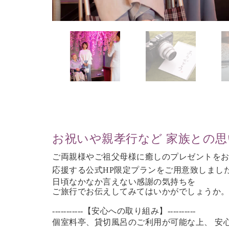
お祝いや親孝行など 家族との
ご両親様やご祖父母様に癒しのプレゼントを
応援する公式HP限定プランをご用意致しまし
日頃なかなか言えない感謝の気持ちを
ご旅行で
お伝えしてみてはいかがでしょうか
-----------【安心への取り組み】----------
個室料亭、貸切風呂のご利用が可能な上、 安