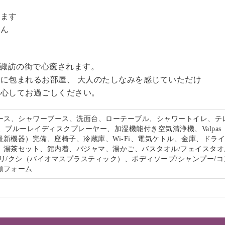
。
います
せん
る諏訪の街で心癒されます。
に包まれるお部屋、 大人のたしなみを感じていただけ
安心してお過ごしください。
ペース、シャワーブース、洗面台、ローテーブル、シャワートイレ、テ
、ブルーレイディスクプレーヤー、加湿機能付き空気清浄機、Valpas
最新機器）完備、座椅子、冷蔵庫、Wi-Fi、電気ケトル、金庫、ドラ
、湯茶セット、館内着、パジャマ、湯かご、バスタオル/フェイスタオ
リ/クシ（バイオマスプラスティック）、ボディソープ/シャンプー/コ
顔フォーム