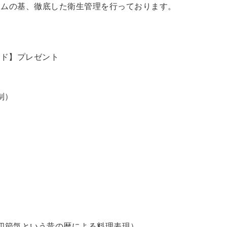
ラムの基、徹底した衛生管理を行っております。
ード】プレゼント
制）
四節気という昔の暦による料理表現）