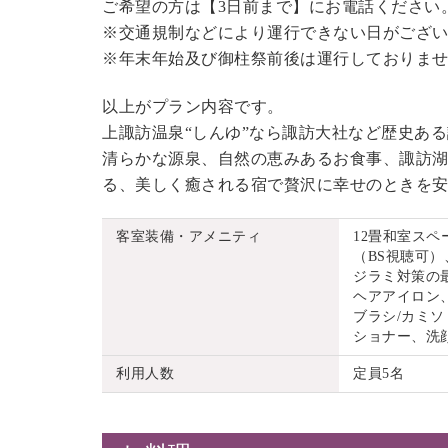
ご希望の方は【3日前まで】にお電話ください
※交通規制などにより運行できない日がござ
※年末年始及び御柱祭前後は運行しておりま
以上がプラン内容です。
上諏訪温泉“しんゆ”なら諏訪大社など歴史あ
清らかな源泉、自然の恵みあるお食事、諏訪湖
る、美しく癒される宿で贅沢に幸せのときを
客室装備・アメニティ
12畳和室ス
（BS視聴可）
ジラミ対策の
ヘアアイロン
ブラシ/カミソ
ショナー、洗
利用人数
定員5名