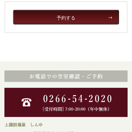
予約する
上諏訪温泉 しんゆ