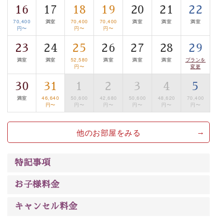
16
17
18
19
20
21
22
は【3日前まで】にお電話ください。
70,400
満室
70,400
70,400
満室
満室
満室
※交通規制などにより運行できない日がございます
円〜
円〜
円〜
※年末年始及び御柱祭前後は運行しておりません
23
24
25
26
27
28
29
以上がプラン内容です。
満室
満室
52,580
満室
満室
満室
プランを
円〜
変更
上諏訪温泉“しんゆ”なら諏訪大社など歴史ある諏訪の街
30
31
1
2
3
4
5
で心癒されます。 清らかな源泉、自然の恵みあるお食
事、諏訪湖に包まれるお部屋、 大人のたしなみを感じて
満室
46,640
50,600
42,680
50,600
48,620
70,400
円〜
円〜
円〜
円〜
円〜
円〜
いただける、美しく癒される宿で贅沢に幸せのときを安
心してお過ごしください。
他のお部屋をみる
特記事項
お子様料金
キャンセル料金