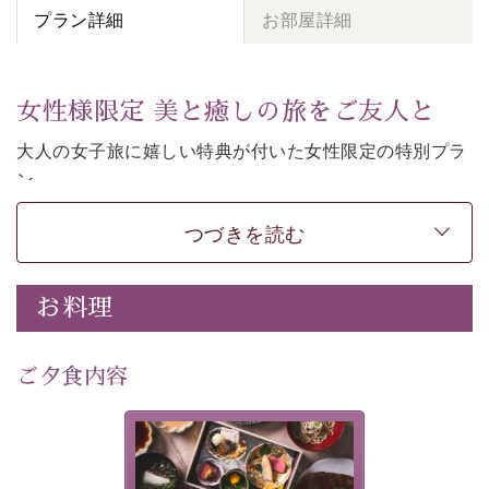
プラン詳細
お部屋詳細
女性様限定 美と癒しの旅をご友人と
大人の女子旅に嬉しい特典が付いた女性限定の特別プラ
ン。
女性同士の癒しの旅を愉しみたいならこちら。
つづきを読む
-----------【安心への取り組み】----------
個室料亭、貸切風呂のご利用が可能な上、 安心安全にご
滞在いただけるよう
お料理
30項目以上からなる独自の衛生・消毒プログラムの基、
徹底した衛生管理を行っております。
---------------------------------------------
ご夕食内容
■内容&特典■
・
貸切温泉風呂
40分無料
美湖膳とは諏訪の地で特別を
・
1人1,000円分の館内利用券（お飲み物やお土産などに
提供する為に料理長・神原 裕
明が考え出した創作和会席で