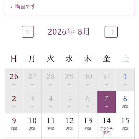
【温泉】
満室です
自家源泉「美翠源泉」は酸化の進みが遅く新鮮で若返り
の効果が高い、極めて希有な源泉です。身も心も癒され
るご入浴をお愉しみください。
2026年 8月
■お座敷風呂（大浴場）
温泉の成分に合わせ、防菌防カビの特殊素材の畳を使
用。 足元が柔らかく、そして滑りにくい畳のお風呂で
日
月
火
水
木
金
土
す。
■貸切温泉風呂 （40分無料）
26
27
28
29
30
31
1
眺望はございませんが、源泉掛け流しの温泉の質を楽し
—
—
—
—
—
—
—
む貸切温泉風呂です。ゆったりといやされるプライベー
2
3
4
5
6
7
8
トな空間をお愉しみください。
—
—
—
—
—
—
満室
【旅】
9
10
11
12
13
14
15
■諏訪大社4社を巡る無料参拝バス
満室
満室
満室
満室
満室
プランを
満室
豊富な知識を持ったドライバー兼ガイドが諏訪大社をご
変更
案内します。
事前ご予約制ですので、ご利用ご希望の方