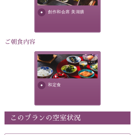
利用可能）
す。美しい諏訪湖の幸...
・
「千人風呂」で有名な 片倉館のご入浴券
創作和会席 美湖膳
・お部屋に
クレンジング、化粧水、乳液
をご用意
・朝夕個室料亭で個室食
・諏訪大社4社を巡る無料参拝バス（事前予約制）
・館内着をご用意
ご朝食内容
・就寝用パジャマをご用意
・環境に配慮したアメニティをご用意
さっぱりとした和食膳に使わ
・館内フリーWi-Fi
れる食材は、諏訪の名産品を
・駐車場完備
ふんだんに取り入れ、安心・
・チェックイン15時、チェックアウト10時
安全を心掛けた長野県産...
和定食
【お食事】
・朝夕個室料亭で個室食
・夕食は地産地消の創作和会席 美湖膳（二十四節気と
いう昔の暦による料理表現）
このプランの空室状況
・朝食はこだわりの味噌汁をはじめとした和定食