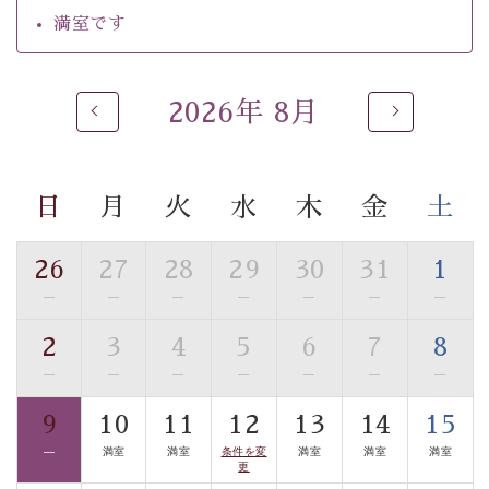
【温泉】
満室です
自家源泉「美翠源泉」は酸化の進みが遅く新鮮で若返り
の効果が高い、極めて希有な源泉です。身も心も癒され
るご入浴をお愉しみください。
2026年 8月
■お座敷風呂（大浴場）
温泉の成分に合わせ、防菌防カビの特殊素材の畳を使
用。 足元が柔らかく、そして滑りにくい畳のお風呂で
日
月
火
水
木
金
土
す。
■貸切温泉風呂 （40分無料）
26
27
28
29
30
31
1
眺望はございませんが、源泉掛け流しの温泉の質を楽し
—
—
—
—
—
—
—
む貸切温泉風呂です。ゆったりといやされるプライベー
2
3
4
5
6
7
8
トな空間をお愉しみください。
—
—
—
—
—
—
—
【旅】
9
10
11
12
13
14
15
■諏訪大社4社を巡る無料参拝バス
—
満室
満室
条件を変
満室
満室
満室
豊富な知識を持ったドライバー兼ガイドが諏訪大社をご
更
案内します。
事前ご予約制ですので、ご利用ご希望の方