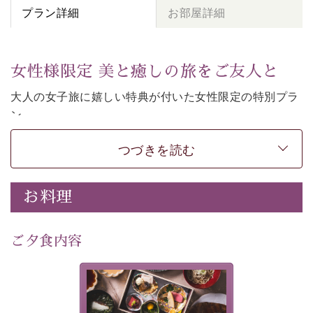
プラン詳細
お部屋詳細
女性様限定 美と癒しの旅をご友人と
大人の女子旅に嬉しい特典が付いた女性限定の特別プラ
ン。
女性同士の癒しの旅を愉しみたいならこちら。
つづきを読む
-----------【安心への取り組み】----------
個室料亭、貸切風呂のご利用が可能な上、 安心安全にご
滞在いただけるよう
お料理
30項目以上からなる独自の衛生・消毒プログラムの基、
徹底した衛生管理を行っております。
---------------------------------------------
ご夕食内容
■内容&特典■
・
貸切温泉風呂
40分無料
美湖膳とは諏訪の地で特別を
・
1人1,000円分の館内利用券（お飲み物やお土産などに
提供する為に料理長・神原 裕
明が考え出した創作和会席で