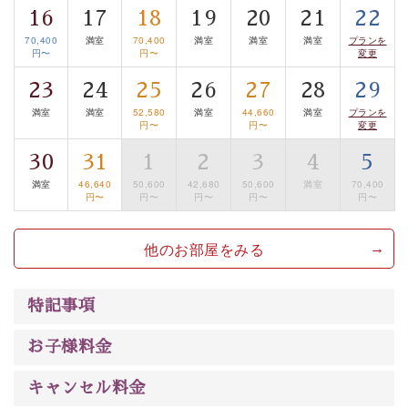
16
17
18
19
20
21
22
は【3日前まで】にお電話ください。
70,400
満室
70,400
満室
満室
満室
プランを
※交通規制などにより運行できない日がございます
円〜
円〜
変更
※年末年始及び御柱祭前後は運行しておりません
23
24
25
26
27
28
29
以上がプラン内容です。
満室
満室
52,580
満室
44,660
満室
プランを
円〜
円〜
変更
上諏訪温泉“しんゆ”なら諏訪大社など歴史ある諏訪の街
30
31
1
2
3
4
5
で心癒されます。 清らかな源泉、自然の恵みあるお食
事、諏訪湖に包まれるお部屋、 大人のたしなみを感じて
満室
46,640
50,600
42,680
50,600
満室
70,400
円〜
円〜
円〜
円〜
円〜
いただける、美しく癒される宿で贅沢に幸せのときを安
心してお過ごしください。
他のお部屋をみる
特記事項
お子様料金
キャンセル料金