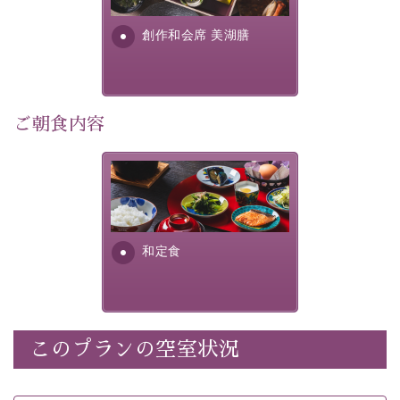
利用可能）
す。美しい諏訪湖の幸...
・
「千人風呂」で有名な 片倉館のご入浴券
創作和会席 美湖膳
・お部屋に
クレンジング、化粧水、乳液
をご用意
・朝夕個室料亭で個室食
・諏訪大社4社を巡る無料参拝バス（事前予約制）
・館内着をご用意
ご朝食内容
・就寝用パジャマをご用意
・環境に配慮したアメニティをご用意
さっぱりとした和食膳に使わ
・館内フリーWi-Fi
れる食材は、諏訪の名産品を
・駐車場完備
ふんだんに取り入れ、安心・
・チェックイン15時、チェックアウト10時
安全を心掛けた長野県産...
和定食
【お食事】
・朝夕個室料亭で個室食
・夕食は地産地消の創作和会席 美湖膳（二十四節気と
いう昔の暦による料理表現）
このプランの空室状況
・朝食はこだわりの味噌汁をはじめとした和定食