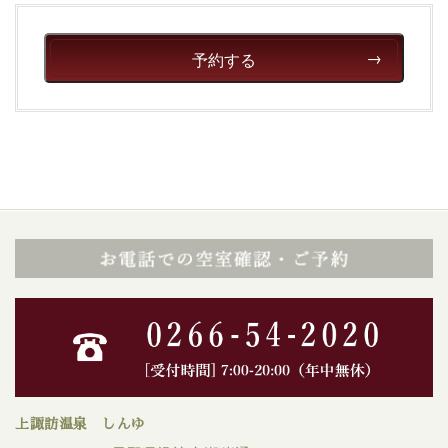
予約する
上諏訪温泉 しんゆ