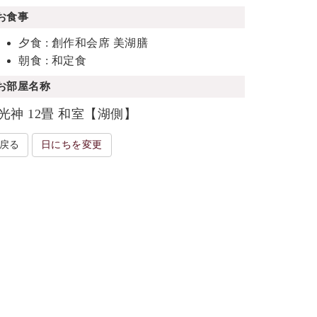
お食事
夕食 : 創作和会席 美湖膳
朝食 : 和定食
お部屋名称
光神 12畳 和室【湖側】
戻る
日にちを変更