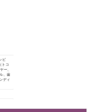
レビ
（トコ
イヤー、
ル、歯
ンディ