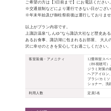
ご希望の方は【3日前まで】にお電話ください
※交通規制などにより運行できない日がござ
※年末年始及び御柱祭前後は運行しておりま
以上がプラン内容です。
上諏訪温泉“しんゆ”なら諏訪大社など歴史あ
あるお食事、諏訪湖に包まれるお部屋、 大人
沢に幸せのときを安心してお過ごしください
客室装備・アメニティ
12畳和室ス
（BS視聴可）
ジラミ対策の
ヘアアイロン
ブラシ/カミソ
ショナー、洗
利用人数
定員5名