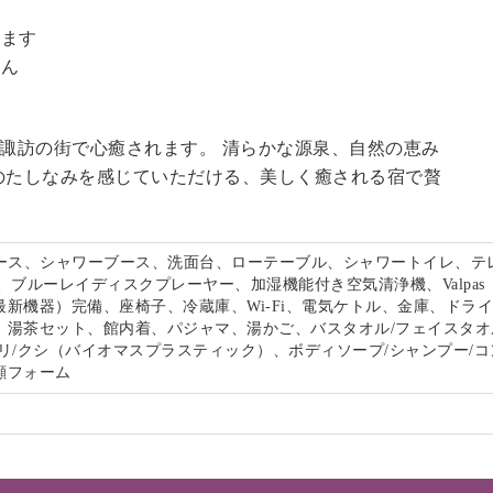
。
います
せん
る諏訪の街で心癒されます。 清らかな源泉、自然の恵み
のたしなみを感じていただける、美しく癒される宿で贅
。
ペース、シャワーブース、洗面台、ローテーブル、シャワートイレ、テ
、ブルーレイディスクプレーヤー、加湿機能付き空気清浄機、Valpas
最新機器）完備、座椅子、冷蔵庫、Wi-Fi、電気ケトル、金庫、ドラ
、湯茶セット、館内着、パジャマ、湯かご、バスタオル/フェイスタオ
リ/クシ（バイオマスプラスティック）、ボディソープ/シャンプー/コ
顔フォーム