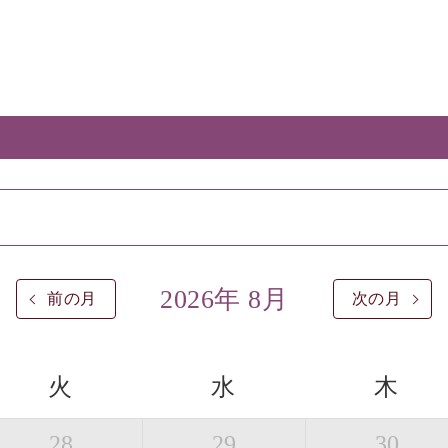
2026年 8月
前の月
次の月
火
水
木
28
29
30