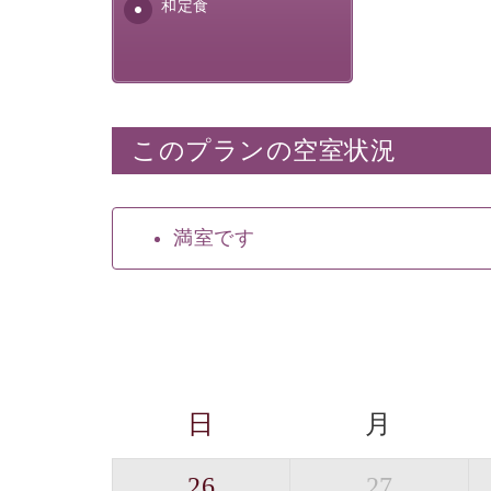
安全を心掛けた長野県産...
和定食
このプランの空室状況
満室です
日
月
26
27