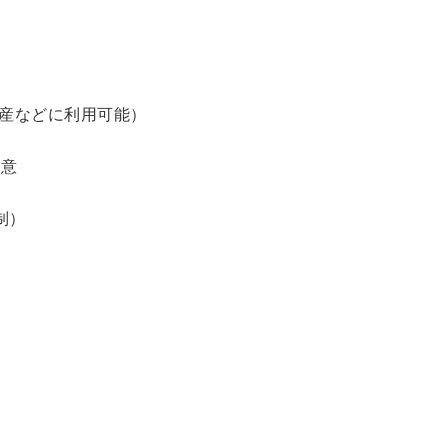
土産などに利用可能）
用意
制）