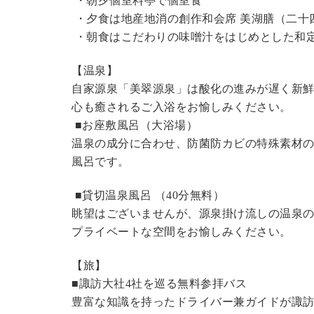
・朝夕個室料亭で個室食
・夕食は地産地消の創作和会席 美湖膳（二十
・朝食はこだわりの味噌汁をはじめとした和
【温泉】
自家源泉「美翠源泉」は酸化の進みが遅く新
心も癒されるご入浴をお愉しみください。
■お座敷風呂（大浴場）
温泉の成分に合わせ、防菌防カビの特殊素材の
風呂です。
■貸切温泉風呂 （40分無料）
眺望はございませんが、源泉掛け流しの温泉
プライベートな空間をお愉しみください。
【旅】
■諏訪大社4社を巡る無料参拝バス
豊富な知識を持ったドライバー兼ガイドが諏