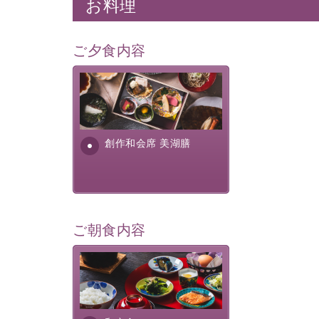
お料理
ご夕食内容
美湖膳とは諏訪の地で特別を
提供する為に料理長・神原 裕
明が考え出した創作和会席で
す。美しい諏訪湖の幸...
創作和会席 美湖膳
ご朝食内容
さっぱりとした和食膳に使わ
れる食材は、諏訪の名産品を
ふんだんに取り入れ、安心・