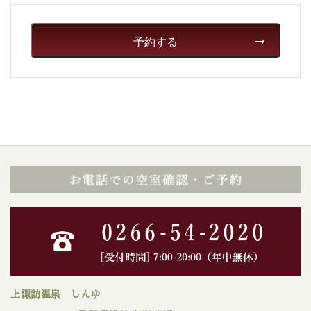
予約する
上諏訪温泉 しんゆ