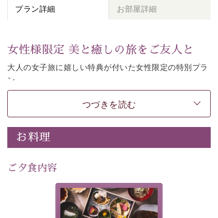
プラン詳細
お部屋詳細
女性様限定 美と癒しの旅をご友人と
大人の女子旅に嬉しい特典が付いた女性限定の特別プラ
ン。
女性同士の癒しの旅を愉しみたいならこちら。
つづきを読む
-----------【安心への取り組み】----------
個室料亭、貸切風呂のご利用が可能な上、 安心安全にご
滞在いただけるよう
お料理
30項目以上からなる独自の衛生・消毒プログラムの基、
徹底した衛生管理を行っております。
---------------------------------------------
ご夕食内容
■内容&特典■
・
貸切温泉風呂
40分無料
美湖膳とは諏訪の地で特別を
・
1人1,000円分の館内利用券（お飲み物やお土産などに
提供する為に料理長・神原 裕
明が考え出した創作和会席で