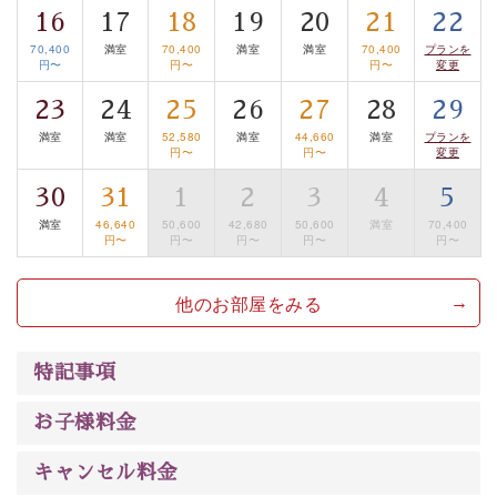
16
17
18
19
20
21
22
は【3日前まで】にお電話ください。
70,400
満室
70,400
満室
満室
70,400
プランを
※交通規制などにより運行できない日がございます
円〜
円〜
円〜
変更
※年末年始及び御柱祭前後は運行しておりません
23
24
25
26
27
28
29
以上がプラン内容です。
満室
満室
52,580
満室
44,660
満室
プランを
円〜
円〜
変更
上諏訪温泉“しんゆ”なら諏訪大社など歴史ある諏訪の街
30
31
1
2
3
4
5
で心癒されます。 清らかな源泉、自然の恵みあるお食
事、諏訪湖に包まれるお部屋、 大人のたしなみを感じて
満室
46,640
50,600
42,680
50,600
満室
70,400
円〜
円〜
円〜
円〜
円〜
いただける、美しく癒される宿で贅沢に幸せのときを安
心してお過ごしください。
他のお部屋をみる
特記事項
お子様料金
キャンセル料金