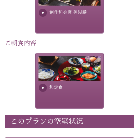
利用可能）
す。美しい諏訪湖の幸...
・
「千人風呂」で有名な 片倉館のご入浴券
創作和会席 美湖膳
・お部屋に
クレンジング、化粧水、乳液
をご用意
・朝夕個室料亭で個室食
・諏訪大社4社を巡る無料参拝バス（事前予約制）
・館内着をご用意
ご朝食内容
・就寝用パジャマをご用意
・環境に配慮したアメニティをご用意
さっぱりとした和食膳に使わ
・館内フリーWi-Fi
れる食材は、諏訪の名産品を
・駐車場完備
ふんだんに取り入れ、安心・
・チェックイン15時、チェックアウト10時
安全を心掛けた長野県産...
和定食
【お食事】
・朝夕個室料亭で個室食
・夕食は地産地消の創作和会席 美湖膳（二十四節気と
いう昔の暦による料理表現）
このプランの空室状況
・朝食はこだわりの味噌汁をはじめとした和定食