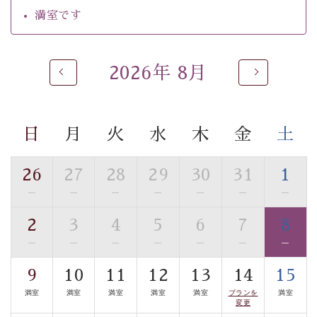
【温泉】
満室です
自家源泉「美翠源泉」は酸化の進みが遅く新鮮で若返り
の効果が高い、極めて希有な源泉です。身も心も癒され
るご入浴をお愉しみください。
2026年 8月
■お座敷風呂（大浴場）
温泉の成分に合わせ、防菌防カビの特殊素材の畳を使
用。 足元が柔らかく、そして滑りにくい畳のお風呂で
日
月
火
水
木
金
土
す。
■貸切温泉風呂 （40分無料）
26
27
28
29
30
31
1
眺望はございませんが、源泉掛け流しの温泉の質を楽し
—
—
—
—
—
—
—
む貸切温泉風呂です。ゆったりといやされるプライベー
2
3
4
5
6
7
8
トな空間をお愉しみください。
—
—
—
—
—
—
—
【旅】
9
10
11
12
13
14
15
■諏訪大社4社を巡る無料参拝バス
満室
満室
満室
満室
満室
プランを
満室
豊富な知識を持ったドライバー兼ガイドが諏訪大社をご
変更
案内します。
事前ご予約制ですので、ご利用ご希望の方