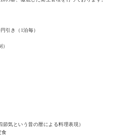
0円引き（1泊毎）
制）
四節気という昔の暦による料理表現）
定食