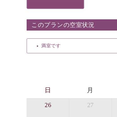
このプランの空室状況
満室です
日
月
26
27