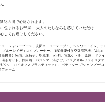
せん
る諏訪の街で心癒されます。
に包まれるお部屋、 大人のたしなみを感じていただけ
安心してお過ごしください。
ペース、シャワーブース、洗面台、ローテーブル、シャワートイレ、テ
、ブルーレイディスクプレーヤー、加湿機能付き空気清浄機、Valpas
最新機器）完備、座椅子、冷蔵庫、Wi-Fi、電気ケトル、金庫、ドラ
、湯茶セット、館内着、パジャマ、湯かご、バスタオル/フェイスタオ
リ/クシ（バイオマスプラスティック）、ボディソープ/シャンプー/コ
顔フォーム