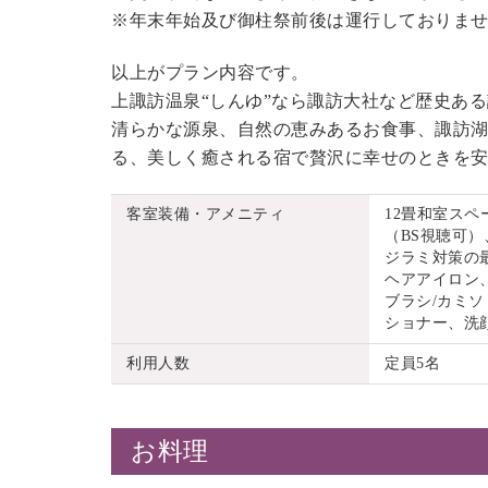
※年末年始及び御柱祭前後は運行しておりま
以上がプラン内容です。
上諏訪温泉“しんゆ”なら諏訪大社など歴史あ
清らかな源泉、自然の恵みあるお食事、諏訪湖
る、美しく癒される宿で贅沢に幸せのときを
客室装備・アメニティ
12畳和室ス
（BS視聴可）
ジラミ対策の
ヘアアイロン
ブラシ/カミソ
ショナー、洗
利用人数
定員5名
お料理