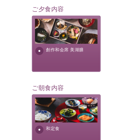
ご夕食内容
美湖膳とは諏訪の地で特別を
提供する為に料理長・神原 裕
明が考え出した創作和会席で
す。美しい諏訪湖の幸...
創作和会席 美湖膳
ご朝食内容
さっぱりとした和食膳に使わ
れる食材は、諏訪の名産品を
ふんだんに取り入れ、安心・
安全を心掛けた長野県産...
和定食