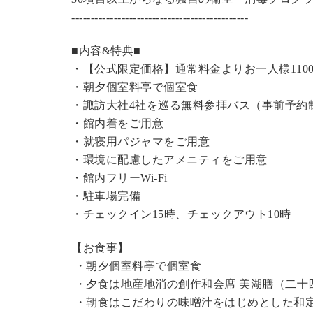
----------------------------------------------
■内容&特典■
・【公式限定価格】
通常料金よりお一人様110
・朝夕個室料亭で個室食
・諏訪大社4社を巡る無料参拝バス（事前予約
・館内着をご用意
・就寝用パジャマをご用意
・環境に配慮したアメニティをご用意
・館内フリーWi-Fi
・駐車場完備
・チェックイン15時、チェックアウト10時
【お食事】
・朝夕個室料亭で個室食
・夕食は地産地消の創作和会席 美湖膳（二十
・朝食はこだわりの味噌汁をはじめとした和