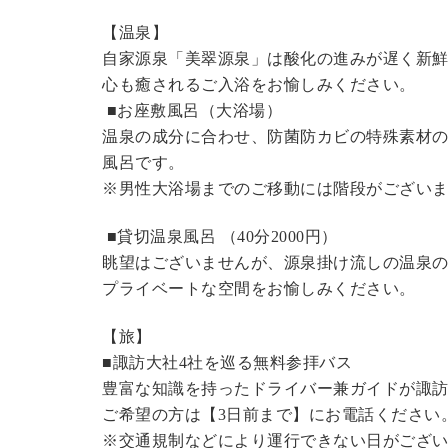
【温泉】
自家源泉「美翠源泉」は酸化の進みが遅く新
心も癒されるご入浴をお愉しみください。
■お座敷風呂（大浴場）
温泉の成分に合わせ、防菌防カビの特殊素材の
風呂です。
※男性大浴場までのご移動には階段がございま
■貸切温泉風呂 （40分2000円）
眺望はございませんが、源泉掛け流しの温泉
プライベートな空間をお愉しみください。
【旅】
■諏訪大社4社を巡る無料参拝バス
豊富な知識を持ったドライバー兼ガイドが諏
ご希望の方は【3日前まで】にお電話ください
※交通規制などにより運行できない日がござ