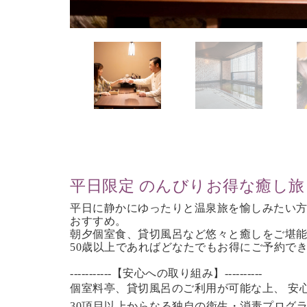
平日限定 のんびりお得な癒し旅
平日に静かにゆったりと温泉旅を愉しみたい
おすすめ。
朝夕個室食、貸切風呂など
悠々と癒しをご堪
50歳以上であれば
どなたでもお得にご予約で
-----------【安心への取り組み】----------
個室料亭、貸切風呂のご利用が可能な上、 安
30項目以上からなる独自の衛生・消毒プログ