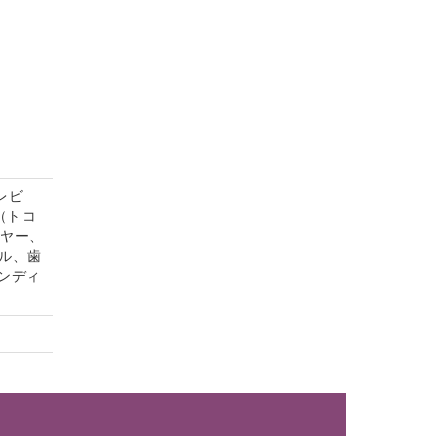
レビ
（トコ
イヤー、
ル、歯
ンディ