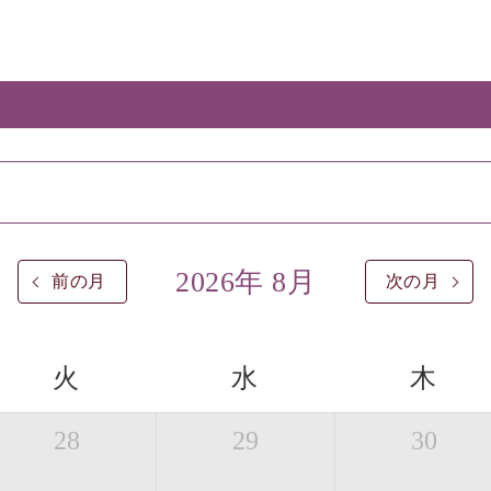
2026年 8月
前の月
次の月
火
水
木
28
29
30