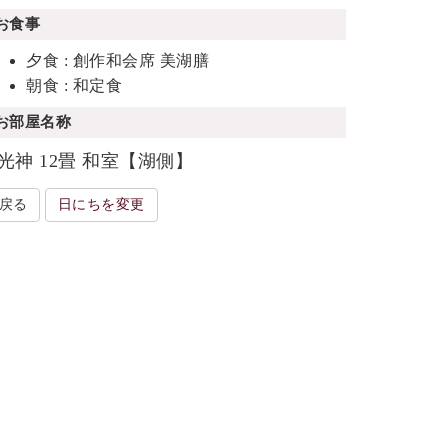
お食事
夕食 : 創作和会席 美湖膳
朝食 : 和定食
お部屋名称
光神 12畳 和室【湖側】
戻る
日にちを変更