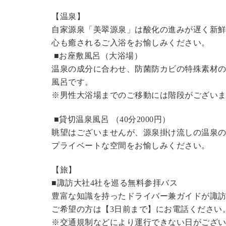
【温泉】
自家源泉「美翠源泉」は酸化の進みが遅く新
心も癒されるご入浴をお愉しみください。
■お座敷風呂（大浴場）
温泉の成分に合わせ、防菌防カビの特殊素材の
風呂です。
※男性大浴場までのご移動には階段がございま
■貸切温泉風呂 （40分2000円）
眺望はございませんが、源泉掛け流しの温泉
プライベートな空間をお愉しみください。
【旅】
■諏訪大社4社を巡る無料参拝バス
豊富な知識を持ったドライバー兼ガイドが諏
ご希望の方は【3日前まで】にお電話ください
※交通規制などにより運行できない日がござ