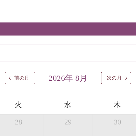
2026年 8月
前の月
次の月
火
水
木
28
29
30