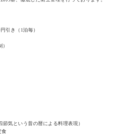
0円引き（1泊毎）
制）
四節気という昔の暦による料理表現）
定食