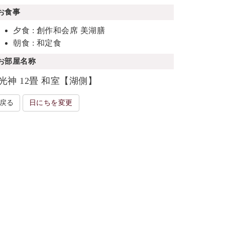
お食事
夕食 : 創作和会席 美湖膳
朝食 : 和定食
お部屋名称
光神 12畳 和室【湖側】
戻る
日にちを変更