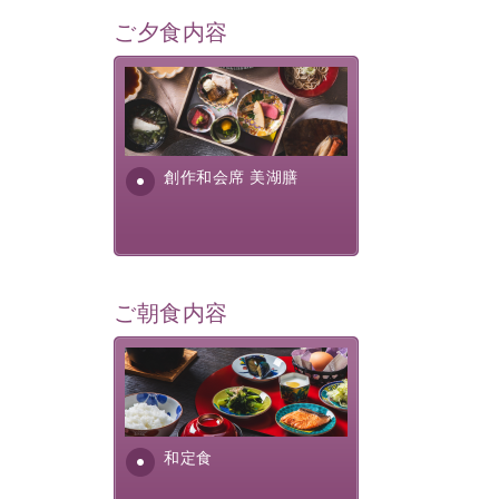
ご夕食内容
美湖膳とは諏訪の地で特別を
提供する為に料理長・神原 裕
明が考え出した創作和会席で
す。美しい諏訪湖の幸...
創作和会席 美湖膳
ご朝食内容
さっぱりとした和食膳に使わ
れる食材は、諏訪の名産品を
ふんだんに取り入れ、安心・
安全を心掛けた長野県産...
和定食