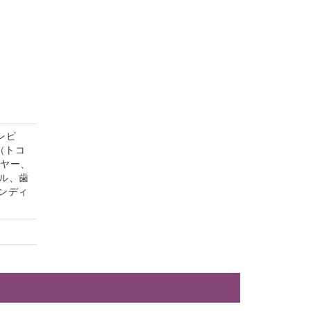
レビ
（トコ
イヤー、
ル、歯
ンディ