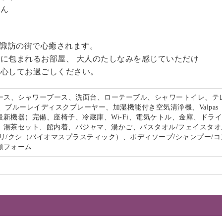
せん
る諏訪の街で心癒されます。
に包まれるお部屋、 大人のたしなみを感じていただけ
安心してお過ごしください。
ペース、シャワーブース、洗面台、ローテーブル、シャワートイレ、テ
、ブルーレイディスクプレーヤー、加湿機能付き空気清浄機、Valpas
最新機器）完備、座椅子、冷蔵庫、Wi-Fi、電気ケトル、金庫、ドラ
、湯茶セット、館内着、パジャマ、湯かご、バスタオル/フェイスタオ
リ/クシ（バイオマスプラスティック）、ボディソープ/シャンプー/コ
顔フォーム