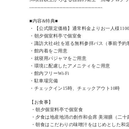
----------------------------------------------
■内容&特典■
・【公式限定価格】
通常料金よりお一人様110
・朝夕個室料亭で個室食
・諏訪大社4社を巡る無料参拝バス（事前予約
・館内着をご用意
・就寝用パジャマをご用意
・環境に配慮したアメニティをご用意
・館内フリーWi-Fi
・駐車場完備
・チェックイン15時、チェックアウト10時
【お食事】
・朝夕個室料亭で個室食
・夕食は地産地消の創作和会席 美湖膳（二十
・朝食はこだわりの味噌汁をはじめとした和