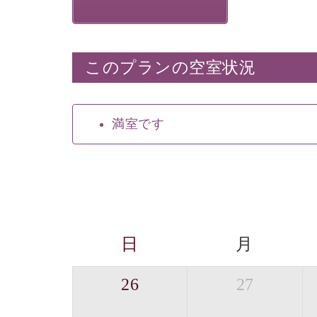
このプランの空室状況
満室です
日
月
26
27