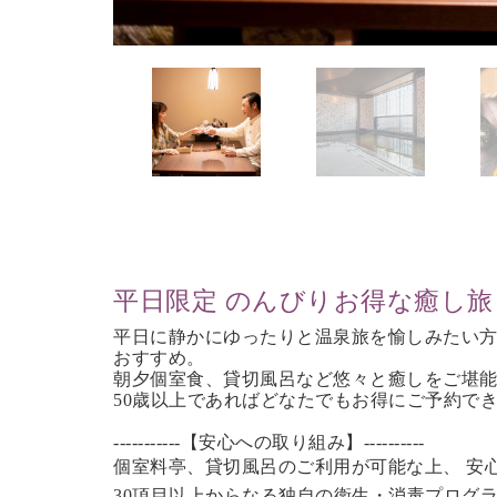
平日限定 のんびりお得な癒し旅
平日に静かにゆったりと温泉旅を愉しみたい
おすすめ。
朝夕個室食、貸切風呂など
悠々と癒しをご堪
50歳以上であれば
どなたでもお得にご予約で
-----------【安心への取り組み】----------
個室料亭、貸切風呂のご利用が可能な上、 安
30項目以上からなる独自の衛生・消毒プログ