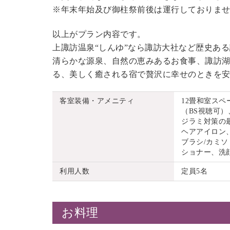
※年末年始及び御柱祭前後は運行しておりま
以上がプラン内容です。
上諏訪温泉“しんゆ”なら諏訪大社など歴史あ
清らかな源泉、自然の恵みあるお食事、諏訪湖
る、美しく癒される宿で贅沢に幸せのときを
客室装備・アメニティ
12畳和室ス
（BS視聴可）
ジラミ対策の
ヘアアイロン
ブラシ/カミソ
ショナー、洗
利用人数
定員5名
お料理