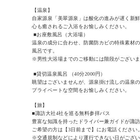
【温泉】
自家源泉「美翠源泉」は酸化の進みが遅く新
心も癒されるご入浴をお愉しみください。
■お座敷風呂（大浴場）
温泉の成分に合わせ、防菌防カビの特殊素材の
風呂です。
※男性大浴場までのご移動には階段がございま
■貸切温泉風呂 （40分2000円）
眺望はございませんが、源泉掛け流しの温泉
プライベートな空間をお愉しみください。
【旅】
■諏訪大社4社を巡る無料参拝バス
豊富な知識を持ったドライバー兼ガイドが諏
ご希望の方は【3日前まで】にお電話ください
※交通規制などにより運行できない日がござ