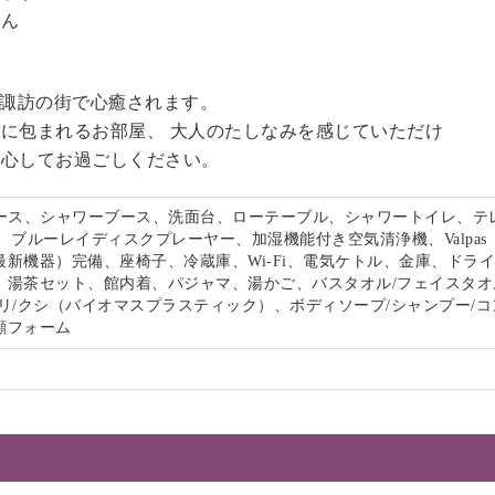
せん
る諏訪の街で心癒されます。
に包まれるお部屋、 大人のたしなみを感じていただけ
安心してお過ごしください。
ペース、シャワーブース、洗面台、ローテーブル、シャワートイレ、テ
、ブルーレイディスクプレーヤー、加湿機能付き空気清浄機、Valpas
最新機器）完備、座椅子、冷蔵庫、Wi-Fi、電気ケトル、金庫、ドラ
、湯茶セット、館内着、パジャマ、湯かご、バスタオル/フェイスタオ
リ/クシ（バイオマスプラスティック）、ボディソープ/シャンプー/コ
顔フォーム