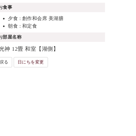
お食事
夕食 : 創作和会席 美湖膳
朝食 : 和定食
お部屋名称
光神 12畳 和室【湖側】
戻る
日にちを変更