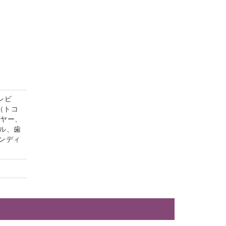
レビ
（トコ
イヤー、
ル、歯
ンディ