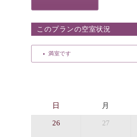
このプランの空室状況
満室です
日
月
26
27