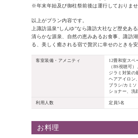
※年末年始及び御柱祭前後は運行しておりま
以上がプラン内容です。
上諏訪温泉“しんゆ”なら諏訪大社など歴史あ
清らかな源泉、自然の恵みあるお食事、諏訪湖
る、美しく癒される宿で贅沢に幸せのときを
客室装備・アメニティ
12畳和室ス
（BS視聴可）
ジラミ対策の
ヘアアイロン
ブラシ/カミソ
ショナー、洗
利用人数
定員5名
お料理