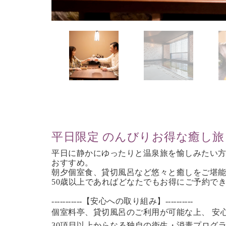
平日限定 のんびりお得な癒し旅
平日に静かにゆったりと温泉旅を愉しみたい
おすすめ。
朝夕個室食、貸切風呂など
悠々と癒しをご堪
50歳以上であれば
どなたでもお得にご予約で
-----------【安心への取り組み】----------
個室料亭、貸切風呂のご利用が可能な上、 安
30項目以上からなる独自の衛生・消毒プログ