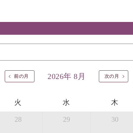
2026年 8月
前の月
次の月
火
水
木
28
29
30