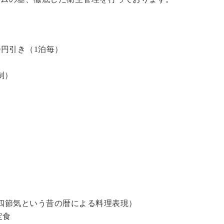
0円引き（1泊毎）
制）
四節気という昔の暦による料理表現）
定食