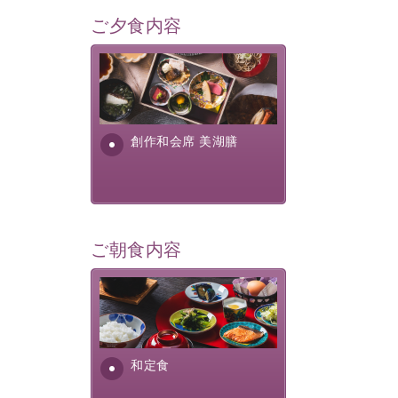
ご夕食内容
美湖膳とは諏訪の地で特別を
提供する為に料理長・神原 裕
明が考え出した創作和会席で
す。美しい諏訪湖の幸...
創作和会席 美湖膳
ご朝食内容
さっぱりとした和食膳に使わ
れる食材は、諏訪の名産品を
ふんだんに取り入れ、安心・
安全を心掛けた長野県産...
和定食