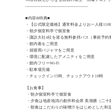
----------------------------------------------
■内容&特典■
・【公式限定価格】
通常料金よりお一人様110
・朝夕個室料亭で個室食
・諏訪大社4社を巡る無料参拝バス（事前予約
・館内着をご用意
・就寝用パジャマをご用意
・環境に配慮したアメニティをご用意
・館内フリーWi-Fi
・駐車場完備
・チェックイン15時、チェックアウト10時
【お食事】
・朝夕個室料亭で個室食
・夕食は地産地消の創作和会席 美湖膳（二十
・朝食はこだわりの味噌汁をはじめとした和