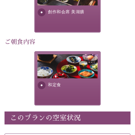
・
【公式限定価格】
通常料金よりお一人様1100円引き
す。美しい諏訪湖の幸...
（1泊毎）
創作和会席 美湖膳
・朝夕個室料亭で個室食
・諏訪大社4社を巡る無料参拝バス（事前予約制）
・館内着をご用意
・就寝用パジャマをご用意
ご朝食内容
・環境に配慮したアメニティをご用意
・館内フリーWi-Fi
さっぱりとした和食膳に使わ
・駐車場完備
れる食材は、諏訪の名産品を
・チェックイン15時、チェックアウト10時
ふんだんに取り入れ、安心・
安全を心掛けた長野県産...
和定食
【お食事】
・朝夕個室料亭で個室食
・夕食は地産地消の創作和会席 美湖膳（二十四節気と
いう昔の暦による料理表現）
・朝食はこだわりの味噌汁をはじめとした和定食
このプランの空室状況
【温泉】