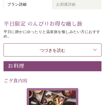
プラン詳細
お部屋詳細
平日限定 のんびりお得な癒し旅
平日に静かにゆったりと温泉旅を愉しみたい方に
おすす
め。
朝夕個室食、貸切風呂など
悠々と癒しをご堪能くださ
い。
50歳以上であれば
どなたでもお得にご予約できます。
つづきを読む
-----------【安心への取り組み】----------
個室料亭、貸切風呂のご利用が可能な上、 安心安全にご
お料理
滞在いただけるよう
30項目以上からなる独自の衛生・消毒プログラムの基、
ご夕食内容
徹底した衛生管理を行っております。
---------------------------------------------
美湖膳とは諏訪の地で特別を
■内容&特典■
提供する為に料理長・神原 裕
明が考え出した創作和会席で