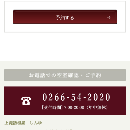
予約する
上諏訪温泉 しんゆ