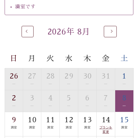
自家源泉「美翠源泉」は酸化の進みが遅く新鮮で若返り
満室です
の効果が高い、極めて希有な源泉です。身も心も癒され
るご入浴をお愉しみください。
■お座敷風呂（大浴場）
2026年 8月
温泉の成分に合わせ、防菌防カビの特殊素材の畳を使
用。 足元が柔らかく、そして滑りにくい畳のお風呂で
す。
日
月
火
水
木
金
土
※男性大浴場までのご移動には階段がございます。 予め
ご了承のほどお願いいたします。
26
27
28
29
30
31
1
■貸切温泉風呂 （40分2000円）
—
—
—
—
—
—
—
眺望はございませんが、源泉掛け流しの温泉の質を楽し
2
3
4
5
6
7
8
む貸切温泉風呂です。ゆったりといやされるプライベー
—
—
—
—
—
—
—
トな空間をお愉しみください。
9
10
11
12
13
14
15
【旅】
満室
満室
満室
満室
満室
プランを
満室
■諏訪大社4社を巡る無料参拝バス
変更
豊富な知識を持ったドライバー兼ガイドが諏訪大社をご