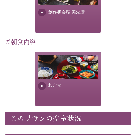
・
【公式限定価格】
通常料金よりお一人様1100円引き
す。美しい諏訪湖の幸...
（1泊毎）
創作和会席 美湖膳
・朝夕個室料亭で個室食
・諏訪大社4社を巡る無料参拝バス（事前予約制）
・館内着をご用意
・就寝用パジャマをご用意
ご朝食内容
・環境に配慮したアメニティをご用意
・館内フリーWi-Fi
さっぱりとした和食膳に使わ
・駐車場完備
れる食材は、諏訪の名産品を
・チェックイン15時、チェックアウト10時
ふんだんに取り入れ、安心・
安全を心掛けた長野県産...
和定食
【お食事】
・朝夕個室料亭で個室食
・夕食は地産地消の創作和会席 美湖膳（二十四節気と
いう昔の暦による料理表現）
・朝食はこだわりの味噌汁をはじめとした和定食
このプランの空室状況
【温泉】