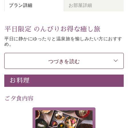
プラン詳細
お部屋詳細
平日限定 のんびりお得な癒し旅
平日に静かにゆったりと温泉旅を愉しみたい方に
おすす
め。
朝夕個室食、貸切風呂など
悠々と癒しをご堪能くださ
い。
50歳以上であれば
どなたでもお得にご予約できます。
つづきを読む
-----------【安心への取り組み】----------
個室料亭、貸切風呂のご利用が可能な上、 安心安全にご
お料理
滞在いただけるよう
30項目以上からなる独自の衛生・消毒プログラムの基、
ご夕食内容
徹底した衛生管理を行っております。
---------------------------------------------
美湖膳とは諏訪の地で特別を
■内容&特典■
提供する為に料理長・神原 裕
明が考え出した創作和会席で