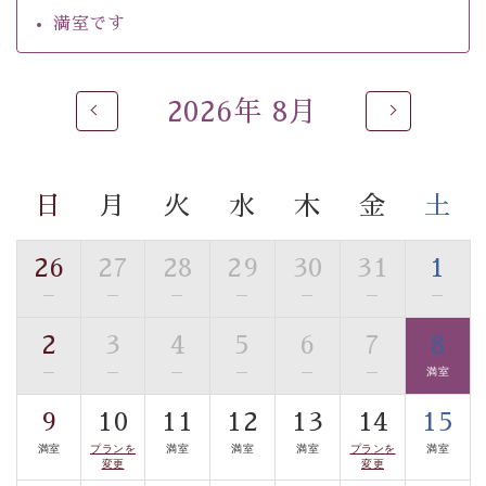
自家源泉「美翠源泉」は酸化の進みが遅く新鮮で若返り
満室です
の効果が高い、極めて希有な源泉です。身も心も癒され
るご入浴をお愉しみください。
■お座敷風呂（大浴場）
2026年 8月
温泉の成分に合わせ、防菌防カビの特殊素材の畳を使
用。 足元が柔らかく、そして滑りにくい畳のお風呂で
す。
日
月
火
水
木
金
土
※男性大浴場までのご移動には階段がございます。 予め
ご了承のほどお願いいたします。
26
27
28
29
30
31
1
■貸切温泉風呂 （40分2000円）
—
—
—
—
—
—
—
眺望はございませんが、源泉掛け流しの温泉の質を楽し
2
3
4
5
6
7
8
む貸切温泉風呂です。ゆったりといやされるプライベー
—
—
—
—
—
—
満室
トな空間をお愉しみください。
9
10
11
12
13
14
15
【旅】
満室
プランを
満室
満室
満室
プランを
満室
■諏訪大社4社を巡る無料参拝バス
変更
変更
豊富な知識を持ったドライバー兼ガイドが諏訪大社をご