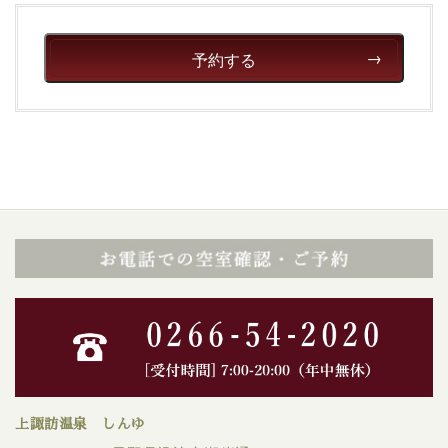
予約する
上諏訪温泉 しんゆ