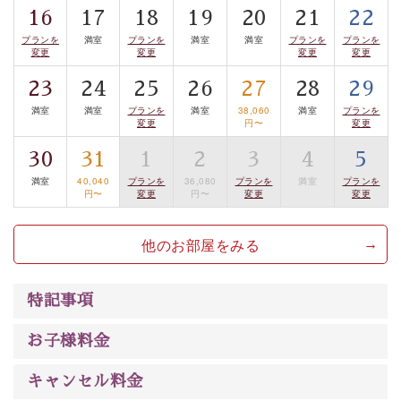
16
17
18
19
20
21
22
案内します。
事前ご予約制ですので、ご利用ご希望の方
プランを
満室
プランを
満室
満室
プランを
プランを
は【3日前まで】にお電話ください。
変更
変更
変更
変更
※交通規制などにより運行できない日がございます
23
24
25
26
27
28
29
※年末年始及び御柱祭前後は運行しておりません
満室
満室
プランを
満室
38,060
満室
プランを
変更
円〜
変更
以上がプラン内容です。
上諏訪温泉“しんゆ”なら諏訪大社など歴史ある諏訪の街
30
31
1
2
3
4
5
で心癒されます。
満室
40,040
プランを
36,080
プランを
満室
プランを
円〜
変更
円〜
変更
変更
清らかな源泉、自然の恵みあるお食事、諏訪湖に包まれ
るお部屋、 大人のたしなみを感じていただける、美しく
他のお部屋をみる
癒される宿で贅沢に幸せのときを安心してお過ごしくだ
さい。
特記事項
お子様料金
キャンセル料金