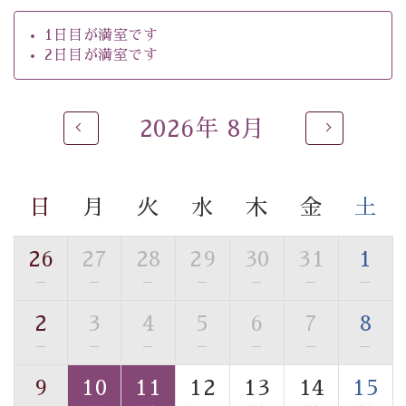
の効果が高い、極めて希有な源泉です。身も心も癒され
るご入浴をお愉しみください。
1日目が満室です
2日目が満室です
■お座敷風呂（大浴場）
温泉の成分に合わせ、防菌防カビの特殊素材の畳を使
用。 足元が柔らかく、そして滑りにくい畳のお風呂で
2026年 8月
す。
※男性大浴場までのご移動には階段がございます。 予め
ご了承のほどお願いいたします。
日
月
火
水
木
金
土
■貸切温泉風呂 （40分2000円）
眺望はございませんが、源泉掛け流しの温泉の質を楽し
26
27
28
29
30
31
1
む貸切温泉風呂です。ゆったりといやされるプライベー
—
—
—
—
—
—
—
トな空間をお愉しみください。
2
3
4
5
6
7
8
【旅】
—
—
—
—
—
—
—
■諏訪大社4社を巡る無料参拝バス
豊富な知識を持ったドライバー兼ガイドが諏訪大社をご
9
10
11
12
13
14
15
案内します。
事前ご予約制ですので、ご利用ご希望の方