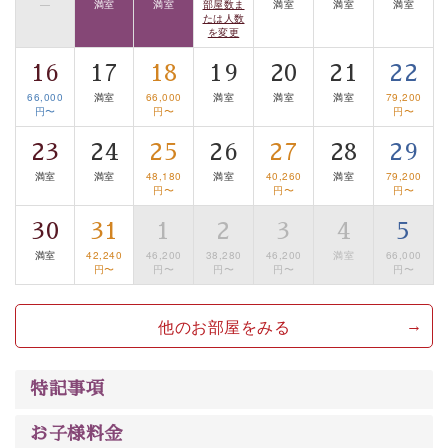
—
満室
満室
部屋数ま
満室
満室
満室
たは人数
は【3日前まで】にお電話ください。
を変更
※交通規制などにより運行できない日がございます
16
17
18
19
20
21
22
※年末年始及び御柱祭前後は運行しておりません
66,000
満室
66,000
満室
満室
満室
79,200
円〜
円〜
円〜
以上が基本プランの内容です。
神秘なる諏訪湖に心癒される時間をお過ごしいただけま
23
24
25
26
27
28
29
したら幸いです。
満室
満室
48,180
満室
40,260
満室
79,200
円〜
円〜
円〜
30
31
1
2
3
4
5
満室
42,240
46,200
38,280
46,200
満室
66,000
円〜
円〜
円〜
円〜
円〜
他のお部屋をみる
特記事項
お子様料金