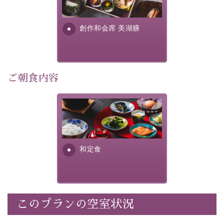
■内容&特典■
明が考え出した創作和会席で
・朝夕個室料亭で個室食
す。美しい諏訪湖の幸...
・諏訪大社4社を巡る無料参拝バス（事前予約制）
創作和会席 美湖膳
・館内着をご用意
・就寝用パジャマをご用意
・環境に配慮したアメニティをご用意
・館内フリーWi-Fi
ご朝食内容
・駐車場完備
・チェックイン15時、チェックアウト10時
さっぱりとした和食膳に使わ
れる食材は、諏訪の名産品を
【お食事】
ふんだんに取り入れ、安心・
安全を心掛けた長野県産...
・朝夕個室料亭で個室食
和定食
・夕食は地産地消の創作和会席 美湖膳（二十四節気と
いう昔の暦による料理表現）
・朝食はこだわりの味噌汁をはじめとした和定食
このプランの空室状況
【温泉】
自家源泉「美翠源泉」は酸化の進みが遅く新鮮で若返り