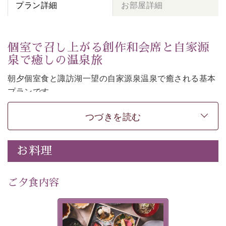
プラン詳細
お部屋詳細
個室で召し上がる創作和会席と自家源
泉で癒しの温泉旅
朝夕個室食と諏訪湖一望の自家源泉温泉で癒される基本
プランです。
諏訪湖を眺めながら幽玄な装飾の館内で静かに寛いでお
つづきを読む
過ごしください。
-----------【安心への取り組み】----------
個室料亭、貸切風呂のご利用が可能な上、 安心安全にご
お料理
滞在いただけるよう
30項目以上からなる独自の衛生・消毒プログラムの基、
ご夕食内容
徹底した衛生管理を行っております。
---------------------------------------------
美湖膳とは諏訪の地で特別を
提供する為に料理長・神原 裕