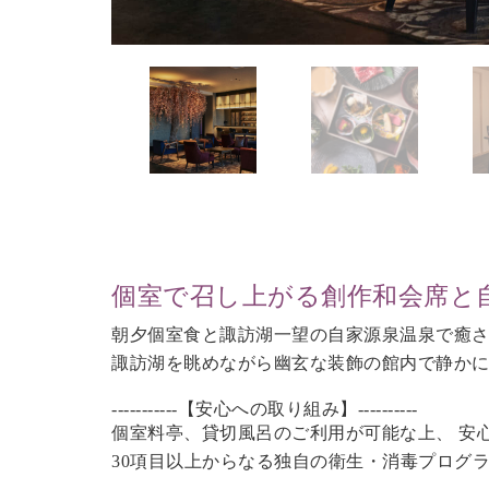
個室で召し上がる創作和会席と
朝夕個室食と諏訪湖一望の自家源泉温泉で癒
諏訪湖を眺めながら幽玄な装飾の館内で静か
-----------【安心への取り組み】----------
個室料亭、貸切風呂のご利用が可能な上、 安
30項目以上からなる独自の衛生・消毒プログ