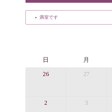
満室です
日
月
26
27
2
3