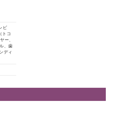
レビ
（トコ
イヤー、
ル、歯
ンディ