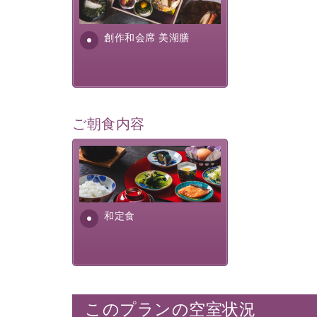
提供する為に料理長・神原 裕
明が考え出した創作和会席で
す。美しい諏訪湖の幸...
創作和会席 美湖膳
ご朝食内容
さっぱりとした和食膳に使わ
れる食材は、諏訪の名産品を
ふんだんに取り入れ、安心・
安全を心掛けた長野県産...
和定食
このプランの空室状況