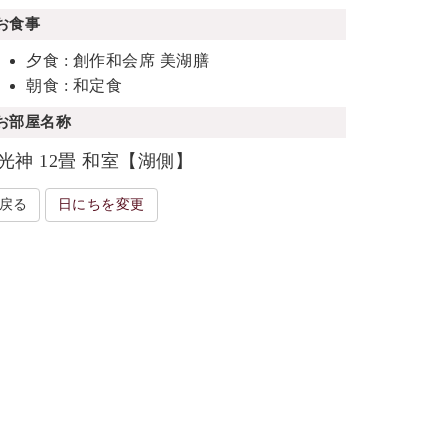
お食事
夕食 : 創作和会席 美湖膳
朝食 : 和定食
お部屋名称
光神 12畳 和室【湖側】
戻る
日にちを変更