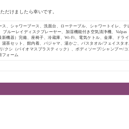
いただけましたら幸いです。
ペース、シャワーブース、洗面台、ローテーブル、シャワートイレ、テ
、ブルーレイディスクプレーヤー、加湿機能付き空気清浄機、Valpas
最新機器）完備、座椅子、冷蔵庫、Wi-Fi、電気ケトル、金庫、ドラ
、湯茶セット、館内着、パジャマ、湯かご、バスタオル/フェイスタオ
リ/クシ（バイオマスプラスティック）、ボディソープ/シャンプー/コ
顔フォーム