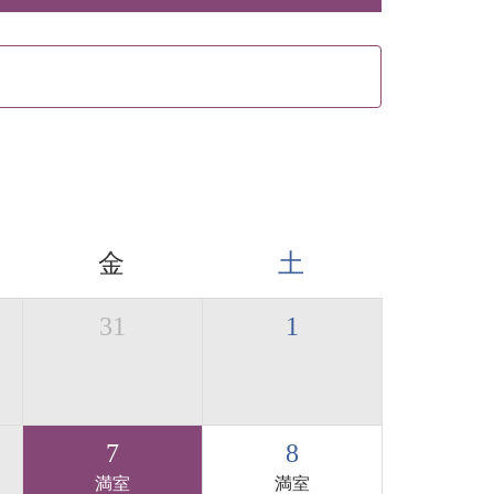
金
土
31
1
7
8
満室
満室