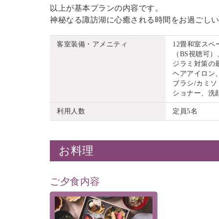
以上が基本プランの内容です。
神秘なる諏訪湖に心癒される時間をお過ごし
客室装備・アメニティ
12畳和室ス
（BS視聴可）
ジラミ対策の
ヘアアイロン
ブラシ/カミソ
ショナー、洗
利用人数
定員5名
お料理
ご夕食内容
美湖膳とは諏訪の地で特別を