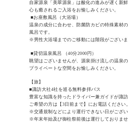
自家源泉「美翠源泉」は酸化の進みが遅く新
心も癒されるご入浴をお愉しみください。
■お座敷風呂（大浴場）
温泉の成分に合わせ、防菌防カビの特殊素材の
風呂です。
※男性大浴場までのご移動には階段がございま
■貸切温泉風呂 （40分2000円）
眺望はございませんが、源泉掛け流しの温泉
プライベートな空間をお愉しみください。
【旅】
■諏訪大社4社を巡る無料参拝バス
豊富な知識を持ったドライバー兼ガイドが諏
ご希望の方は【3日前まで】にお電話ください
※交通規制などにより運行できない日がござ
※年末年始及び御柱祭前後は運行しておりま