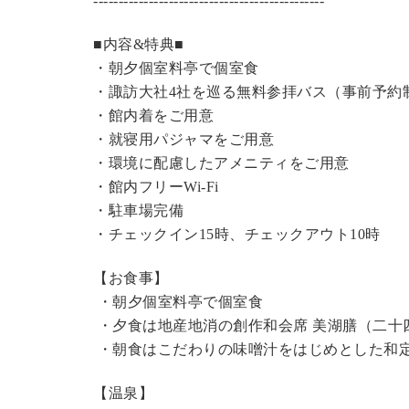
----------------------------------------------
■内容&特典■
・朝夕個室料亭で個室食
・諏訪大社4社を巡る無料参拝バス（事前予約
・館内着をご用意
・就寝用パジャマをご用意
・環境に配慮したアメニティをご用意
・館内フリーWi-Fi
・駐車場完備
・チェックイン15時、チェックアウト10時
【お食事】
・朝夕個室料亭で個室食
・夕食は地産地消の創作和会席 美湖膳（二十
・朝食はこだわりの味噌汁をはじめとした和
【温泉】