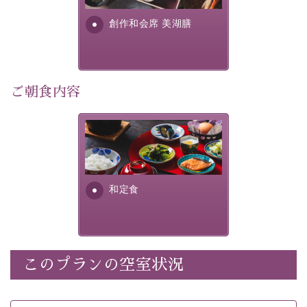
・朝夕個室料亭で個室食
す。美しい諏訪湖の幸...
・諏訪大社4社を巡る無料参拝バス（事前予約制）
創作和会席 美湖膳
・館内着をご用意
・就寝用パジャマをご用意
・環境に配慮したアメニティをご用意
・館内フリーWi-Fi
ご朝食内容
・駐車場完備
・チェックイン15時、チェックアウト10時
さっぱりとした和食膳に使わ
れる食材は、諏訪の名産品を
【お食事】
ふんだんに取り入れ、安心・
安全を心掛けた長野県産...
・朝夕個室料亭で個室食
和定食
・夕食は地産地消の創作和会席 美湖膳（二十四節気と
いう昔の暦による料理表現）
・朝食はこだわりの味噌汁をはじめとした和定食
このプランの空室状況
【温泉】
自家源泉「美翠源泉」は酸化の進みが遅く新鮮で若返り
の効果が高い、極めて希有な源泉です。身も心も癒され