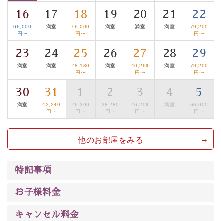
は【3日前まで】にお電話ください。
16
17
18
19
20
21
22
※交通規制などにより運行できない日がございます
※年末年始及び御柱祭前後は運行しておりません
66,000
満室
66,000
満室
満室
満室
79,200
円〜
円〜
円〜
以上が基本プランの内容です。
23
24
25
26
27
28
29
神秘なる諏訪湖に心癒される時間をお過ごしいただけま
満室
満室
48,180
満室
40,260
満室
79,200
円〜
円〜
円〜
したら幸いです。
30
31
1
2
3
4
5
満室
42,240
46,200
38,280
46,200
満室
66,000
円〜
円〜
円〜
円〜
円〜
他のお部屋をみる
特記事項
お子様料金
キャンセル料金