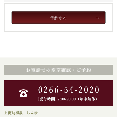
予約する
上諏訪温泉 しんゆ