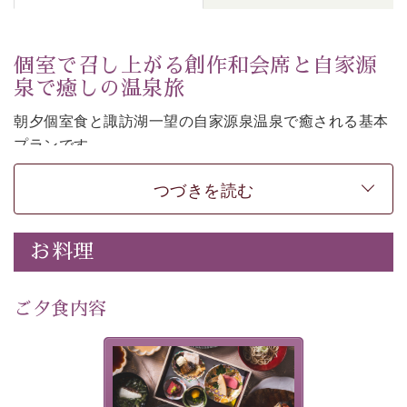
個室で召し上がる創作和会席と自家源
泉で癒しの温泉旅
朝夕個室食と諏訪湖一望の自家源泉温泉で癒される基本
プランです。
諏訪湖を眺めながら幽玄な装飾の館内で静かに寛いでお
つづきを読む
過ごしください。
-----------【安心への取り組み】----------
個室料亭、貸切風呂のご利用が可能な上、 安心安全にご
お料理
滞在いただけるよう
30項目以上からなる独自の衛生・消毒プログラムの基、
ご夕食内容
徹底した衛生管理を行っております。
---------------------------------------------
美湖膳とは諏訪の地で特別を
提供する為に料理長・神原 裕
■内容&特典■
明が考え出した創作和会席で