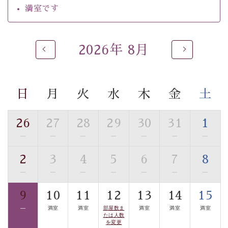
るご入浴をお愉しみください。
満室です
■お座敷風呂（大浴場）
温泉の成分に合わせ、防菌防カビの特殊素材の畳を使
用。 足元が柔らかく、そして滑りにくい畳のお風呂で
2026年 8月
す。
※男性大浴場までのご移動には階段がございます。 予め
ご了承のほどお願いいたします。
日
月
火
水
木
金
土
■貸切温泉風呂 （40分2000円）
26
27
28
29
30
31
1
眺望はございませんが、源泉掛け流しの温泉の質を楽し
—
—
—
—
—
—
—
む貸切温泉風呂です。ゆったりといやされるプライベー
トな空間をお愉しみください。
2
3
4
5
6
7
8
—
—
—
—
—
—
—
【旅】
■諏訪大社4社を巡る無料参拝バス
9
10
11
12
13
14
15
豊富な知識を持ったドライバー兼ガイドが諏訪大社をご
—
満室
満室
部屋数ま
満室
満室
満室
案内します。
事前ご予約制ですので、ご利用ご希望の方
たは人数
を変更