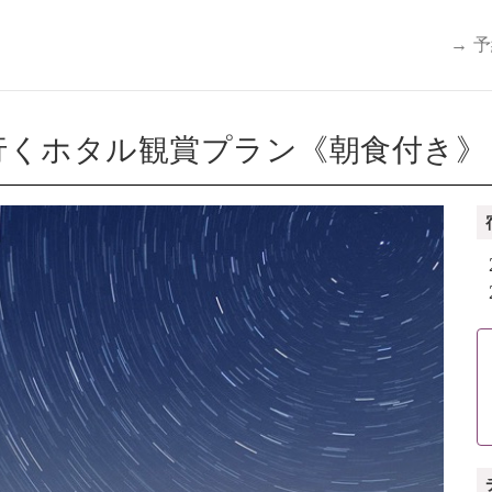
→ 
くホタル観賞プラン《朝食付き》（6