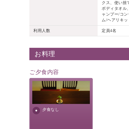
クス、使い捨
ボディタオル
ャンプー/コン
ム/ヘアリキッ
利用人数
定員4名
お料理
ご夕食内容
夕食なしご夕食を追加される
場合は、二食付きのプランを
お選びくださいませ。
夕食なし