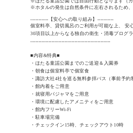
※ほたる童謡公園では自由行動となります（
※ホタルの発生は自然条件に左右されるため
-----------【安心への取り組み】----------
個室料亭、貸切風呂のご利用が可能な上、 安
30項目以上からなる独自の衛生・消毒プログ
----------------------------------------------
---
■内容&特典■
・
ほたる童謡公園までのご送迎＆入園券
・朝食は個室料亭で個室食
・諏訪大社4社を巡る無料参拝バス（事前予約
・館内着をご用意
・就寝用パジャマをご用意
・環境に配慮したアメニティをご用意
・館内フリーWi-Fi
・駐車場完備
・チェックイン15時、チェックアウト10時