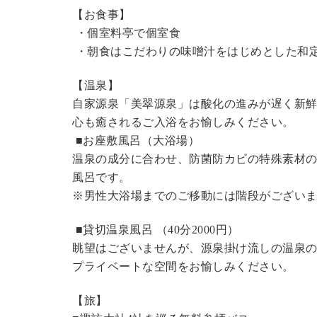
【お食事】
・個室料亭で個室食
・朝食はこだわりの味噌汁をはじめとした和
【温泉】
自家源泉「美翠源泉」は酸化の進みが遅く新
心も癒されるご入浴をお愉しみください。
■お座敷風呂（大浴場）
温泉の成分に合わせ、防菌防カビの特殊素材の
風呂です。
※男性大浴場までのご移動には階段がございま
■貸切温泉風呂 （40分2000円）
眺望はございませんが、源泉掛け流しの温泉
プライベートな空間をお愉しみください。
【旅】