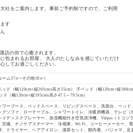
訪大社をご案内します。
事前ご予約制ですので、ご利用
。
います
せん
る諏訪の街で心癒されます。
に包まれるお部屋、 大人のたしなみを感じていただけ
安心してお過ごしください。
ルーム37㎡+その他18㎡）
ド（幅120cm×縦203cmx高さ55cm） 子ベッド（幅120cm×縦188c
ド（幅120cm×縦195cmx高さ47.5～79.5cm）
ャワーブース、ベッドスペース、リビングスペース、洗面台、ベッド
ングソファ、ローテーブル、シャワートイレ、冷暖房機器、テレビ（B
イディスクプレーヤー、加湿機能付き空気清浄機、Valpas（トコジ
）完備、ナノケアスチーマー、冷蔵庫、Wi-Fi、コーヒーメーカー、
庫、ドライヤー、ヘアアイロン、湯茶セット、館内着、パジャマ、足