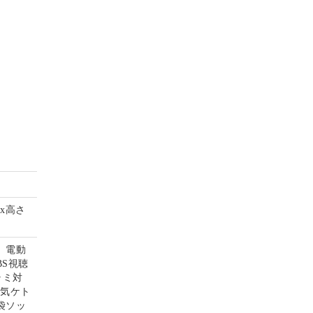
mx高さ
、電動
S視聴
ラミ対
電気ケト
袋ソッ