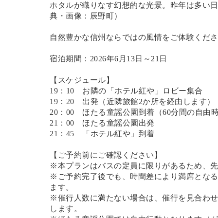
ホタルが織りなす幻想的な光景。昨年は多い日で
典
・画像
：辰野町）
自然豊かな信州ならではの風情をご体験くだ
宿泊期間：2026年6月13日～21日
【スケジュール】
19：10 お隣の「ホテル紅や」ロビー集合
19：20 出発（近隣旅館2か所を経由します）
20：00 ほたる童謡公園到着（60分間の自由
21：00 ほたる童謡公園出発
21：45 「ホテル紅や」到着
【ご予約前にご確認ください】
※本プランはバスの定員に限りがあるため、
※ご予約完了後でも、時間差により満席とな
ます。
※催行人数に満たない場合は、催行を見合わ
します。