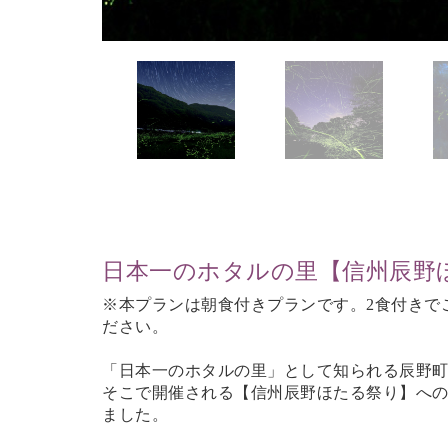
日本一のホタルの里【信州辰野
※本プランは朝食付きプランです。2食付きで
ださい。
「日本一のホタルの里」として知られる辰野
そこで開催される【信州辰野ほたる祭り】へ
ました。