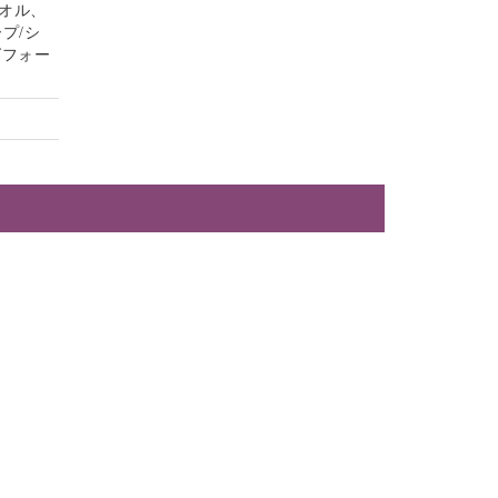
オル、
プ/シ
グフォー