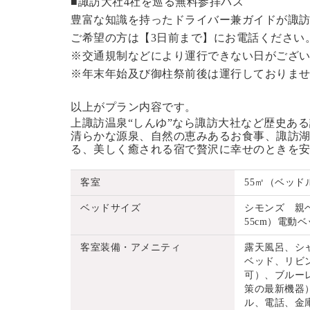
■諏訪大社4社を巡る無料参拝バス
豊富な知識を持ったドライバー兼ガイドが諏
ご希望の方は【3日前まで】にお電話ください
※交通規制などにより運行できない日がござ
※年末年始及び御柱祭前後は運行しておりま
以上がプラン内容です。
上諏訪温泉“しんゆ”なら諏訪大社など歴史あ
清らかな源泉、自然の恵みあるお食事、諏訪湖
る、美しく癒される宿で贅沢に幸せのときを
客室
55㎡（ベッド
ベッドサイズ
シモンズ 親ベッ
55cm）電動ベッ
客室装備・アメニティ
露天風呂、シ
ベッド、リビ
可）、ブルーレ
策の最新機器
ル、電話、金