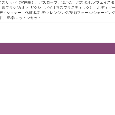
てスリッパ（室内用）、バスローブ、湯かご、バスタオル/フェイスタ
、歯ブラシ/カミソリ/クシ（バイオマスプラスティック）、ボディソー
ディショナー、化粧水/乳液/クレンジング/洗顔フォーム/シェービン
ド、綿棒/コットンセット