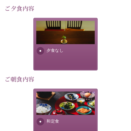
4,000匹以上のホタルが観測されました。（
出典
・画
ご夕食内容
像
：辰野町）
自然豊かな信州ならではの風情をご体験ください。
夕食なしご夕食を追加される
場合は、二食付きのプランを
宿泊期間：2026年6月13日～21日
お選びくださいませ。
夕食なし
【スケジュール】
19：10 お隣の「ホテル紅や」ロビー集合
19：20 出発（近隣旅館2か所を経由します）
20：00 ほたる童謡公園到着（60分間の自由時間）
21：00 ほたる童謡公園出発
ご朝食内容
21：45 「ホテル紅や」到着
【ご予約前にご確認ください】
さっぱりとした和食膳に使わ
※本プランはバスの定員に限りがあるため、先着順での
れる食材は、諏訪の名産品を
ご案内となります。
ふんだんに取り入れ、安心・
※ご予約完了後でも、時間差により満席となる場合がご
安全を心掛けた長野県産...
和定食
ざいます。その際は当館よりご連絡申し上げます。
※催行人数に満たない場合は、催行を見合わせる場合が