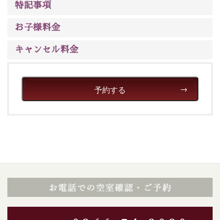
※男性大浴場までのご移動には階段がございます。 予め
特記事項
ご了承のほどお願いいたします。
お子様料金
■貸切温泉風呂 （40分2000円）
キャンセル料金
眺望はございませんが、源泉掛け流しの温泉の質を楽し
む貸切温泉風呂です。ゆったりといやされるプライベー
トな空間をお愉しみください。
予約する
【旅】
■諏訪大社4社を巡る無料参拝バス
豊富な知識を持ったドライバー兼ガイドが諏訪大社をご
案内します。
事前ご予約制ですので、ご利用ご希望の方
は【3日前まで】にお電話ください。
※交通規制などにより運行できない日がございます
※年末年始及び御柱祭前後は運行しておりません
以上がプラン内容です。
上諏訪温泉“しんゆ”なら諏訪大社など歴史ある諏訪の街