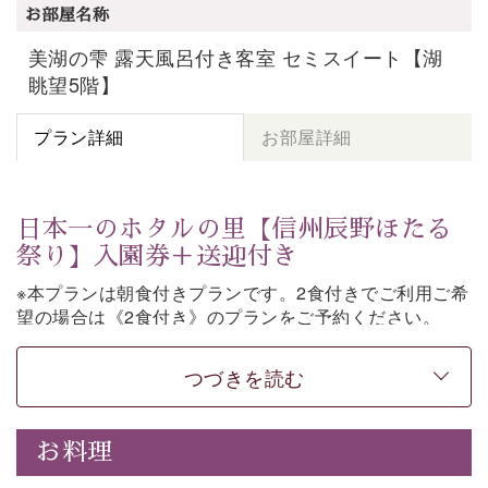
お部屋名称
美湖の雫 露天風呂付き客室 セミスイート【湖
眺望5階】
プラン詳細
お部屋詳細
日本一のホタルの里【信州辰野ほたる
祭り】入園券＋送迎付き
※本プランは朝食付きプランです。2食付きでご利用ご希
望の場合は《2食付き》のプランをご予約ください。
「日本一のホタルの里」として知られる辰野町・ほたる
つづきを読む
童謡公園。
そこで開催される【信州辰野ほたる祭り】への送迎と入
園券がついた期間限定プランをご用意いたしました。
お料理
ホタルが織りなす幻想的な光景。昨年は多い日で1日