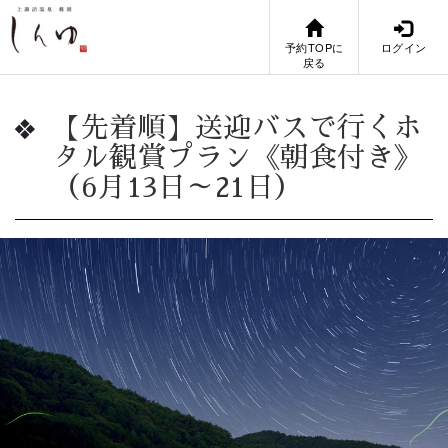
予約TOPに
ログイン
戻る
【先着順】送迎バスで行くホ
タル観賞プラン《朝食付き》
（6月13日～21日）