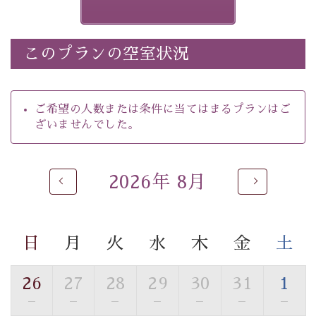
ございます。その際は前日までにご連絡いたします。
※ほたる童謡公園では自由行動となります（ガイドは付
きません）。
このプランの空室状況
※ホタルの発生は自然条件に左右されるため、ご覧いた
だけない場合もございます。
-----------【安心への取り組み】----------
ご希望の人数または条件に当てはまるプランはご
個室料亭、貸切風呂のご利用が可能な上、 安心安全にご
ざいませんでした。
滞在いただけるよう
30項目以上からなる独自の衛生・消毒プログラムの基、
徹底した衛生管理を行っております。
2026年 8月
----------------------------------------------
---
■内容&特典■
・
ほたる童謡公園までのご送迎＆入園券
日
月
火
水
木
金
土
・朝食は個室料亭で個室食
・諏訪大社4社を巡る無料参拝バス（事前予約制）
26
27
28
29
30
31
1
・館内着をご用意
—
—
—
—
—
—
—
・就寝用パジャマをご用意