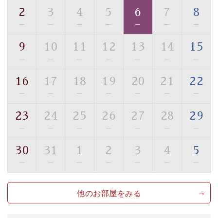
・環境に配慮したアメニティをご用意
2
3
4
5
6
7
8
・館内フリーWi-Fi
—
—
—
—
—
—
—
・駐車場完備
9
10
11
12
13
14
15
・チェックイン15時、チェックアウト10時
—
—
—
—
—
—
—
【お食事】
16
17
18
19
20
21
22
・個室料亭で個室食
—
—
—
—
—
—
—
・朝食はこだわりの味噌汁をはじめとした和定食
23
24
25
26
27
28
29
【温泉】
—
—
—
—
—
—
—
自家源泉「美翠源泉」は酸化の進みが遅く新鮮で若返り
の効果が高い、極めて希有な源泉です。身も心も癒され
30
31
1
2
3
4
5
るご入浴をお愉しみください。
—
—
—
—
—
—
—
■お座敷風呂（大浴場）
温泉の成分に合わせ、防菌防カビの特殊素材の畳を使
他のお部屋をみる
用。 足元が柔らかく、そして滑りにくい畳のお風呂で
す。