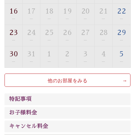
トな空間をお愉しみください。
16
17
18
19
20
21
22
【旅】
—
—
—
—
—
—
—
■諏訪大社4社を巡る無料参拝バス
豊富な知識を持ったドライバー兼ガイドが諏訪大社をご
23
24
25
26
27
28
29
案内します。
事前ご予約制ですので、ご利用ご希望の方
—
—
—
—
—
—
—
は【3日前まで】にお電話ください。
30
31
1
2
3
4
5
※交通規制などにより運行できない日がございます
※年末年始及び御柱祭前後は運行しておりません
—
—
—
—
—
—
—
以上がプラン内容です。
他のお部屋をみる
上諏訪温泉“しんゆ”なら諏訪大社など歴史ある諏訪の街
で心癒されます。
清らかな源泉、
諏訪湖に包まれるお部屋、 大人のたしな
特記事項
みを感じていただける、美しく癒される宿で贅沢に幸せ
のときを安心してお過ごしください。
お子様料金
キャンセル料金