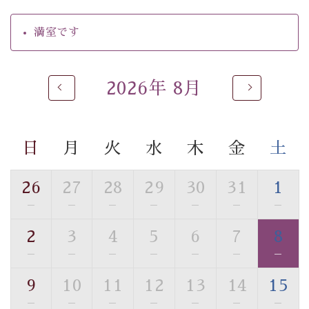
・駐車場完備
・チェックイン15時、チェックアウト10時
満室です
【温泉】
自家源泉「美翠源泉」は酸化の進みが遅く新鮮で若返り
2026年 8月
の効果が高い、極めて希有な源泉です。身も心も癒され
るご入浴をお愉しみください。
■お座敷風呂（大浴場）
日
月
火
水
木
金
土
温泉の成分に合わせ、防菌防カビの特殊素材の畳を使
用。 足元が柔らかく、そして滑りにくい畳のお風呂で
26
27
28
29
30
31
1
す。
※男性大浴場までのご移動には階段がございます。 予め
—
—
—
—
—
—
—
ご了承のほどお願いいたします。
2
3
4
5
6
7
8
—
—
—
—
—
—
—
■貸切温泉風呂 （40分2000円）
眺望はございませんが、源泉掛け流しの温泉の質を楽し
9
10
11
12
13
14
15
む貸切温泉風呂です。ゆったりといやされるプライベー
—
—
—
—
—
—
—