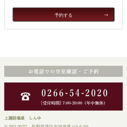
予約する
上諏訪温泉 しんゆ
〒392-0027 長野県諏訪市湖岸通り2-6-30