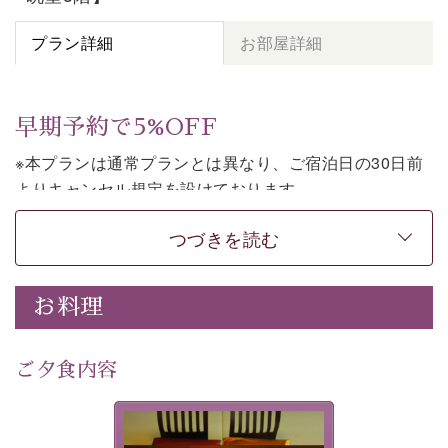
プラン詳細
お部屋詳細
早期予約で5%OFF
※本プランは通常プランとは異なり、ご宿泊日の30日前
よりキャンセル規定を設けております。
※本プランは素泊まりのプランです。2食付きでご利用ご
つづきを読む
希望の場合は、「
【公式限定価格】早割プラン（30日前
まで）
」をご利用ください。
お料理
上諏訪温泉しんゆでは、30日前までのご予約で、5%割
引でお泊まりいただける「早割朝食付きプラン」をご用
意しております。
ご夕食内容
諏訪湖の穏やかな景色、心身を解きほぐす温泉、そして
温かいおもてなし。ご滞在を楽しみに待つ日々が旅をよ
夕食なしご夕食を追加される