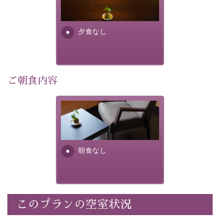
り特別なものにしてくれます。
場合は、二食付きのプランを
お選びくださいませ。
早めのご予約で、お得に癒しのひとときをお過ごしくだ
さい。
夕食なし
-----------【安心への取り組み】----------
個室料亭、貸切風呂のご利用が可能な上、 安心安全にご
滞在いただけるよう
ご朝食内容
30項目以上からなる独自の衛生・消毒プログラムの基、
徹底した衛生管理を行っております。
朝食なし。ご朝食を付ける場
----------------------------------------------
---
合は朝食付きのプランをお選
びくださいませ。
■内容&特典■
朝食なし
・宿泊料金5%OFF
・諏訪大社4社を巡る無料参拝バス（事前予約制）
・館内着をご用意
・就寝用パジャマをご用意
・環境に配慮したアメニティをご用意
このプランの空室状況
・館内フリーWi-Fi