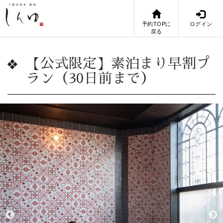
予約TOPに
ログイン
戻る
【公式限定】素泊まり早割プ
ラン（30日前まで）