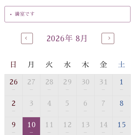
・駐車場完備
・チェックイン15時、チェックアウト10時
満室です
【温泉】
自家源泉「美翠源泉」は酸化の進みが遅く新鮮で若返り
2026年 8月
の効果が高い、極めて希有な源泉です。身も心も癒され
るご入浴をお愉しみください。
■お座敷風呂（大浴場）
日
月
火
水
木
金
土
温泉の成分に合わせ、防菌防カビの特殊素材の畳を使
用。 足元が柔らかく、そして滑りにくい畳のお風呂で
26
27
28
29
30
31
1
す。
※男性大浴場までのご移動には階段がございます。 予め
—
—
—
—
—
—
—
ご了承のほどお願いいたします。
2
3
4
5
6
7
8
—
—
—
—
—
—
—
■貸切温泉風呂 （40分2000円）
眺望はございませんが、源泉掛け流しの温泉の質を楽し
9
10
11
12
13
14
15
む貸切温泉風呂です。ゆったりといやされるプライベー
—
—
—
—
—
—
—