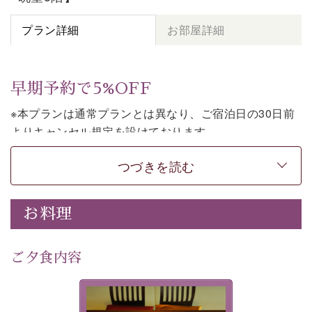
プラン詳細
お部屋詳細
早期予約で5%OFF
※本プランは通常プランとは異なり、ご宿泊日の30日前
よりキャンセル規定を設けております。
※本プランは素泊まりのプランです。2食付きでご利用ご
つづきを読む
希望の場合は、「
【公式限定価格】早割プラン（30日前
まで）
」をご利用ください。
お料理
上諏訪温泉しんゆでは、30日前までのご予約で、5%割
引でお泊まりいただける「早割朝食付きプラン」をご用
意しております。
ご夕食内容
諏訪湖の穏やかな景色、心身を解きほぐす温泉、そして
温かいおもてなし。ご滞在を楽しみに待つ日々が旅をよ
夕食なしご夕食を追加される