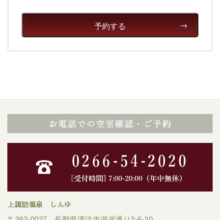
予約する
上諏訪温泉 しんゆ
〒392-0027 長野県諏訪市湖岸通り2-6-30