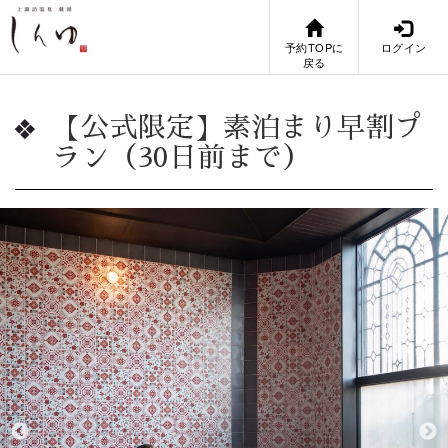
予約TOPに
ログイン
戻る
【公式限定】素泊まり早割プ
ラン（30日前まで）