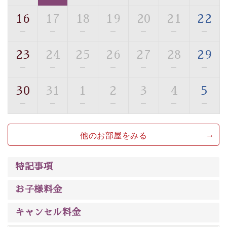
トな空間をお愉しみください。
16
17
18
19
20
21
22
【旅】
—
—
—
—
—
—
—
■諏訪大社4社を巡る無料参拝バス
豊富な知識を持ったドライバー兼ガイドが諏訪大社をご
23
24
25
26
27
28
29
案内します。
事前ご予約制ですので、ご利用ご希望の方
—
—
—
—
—
—
—
は【3日前まで】にお電話ください。
30
31
1
2
3
4
5
※交通規制などにより運行できない日がございます
※年末年始及び御柱祭前後は運行しておりません
—
—
—
—
—
—
—
以上がプラン内容です。
他のお部屋をみる
上諏訪温泉“しんゆ”なら諏訪大社など歴史ある諏訪の街
で心癒されます。
清らかな源泉、
諏訪湖に包まれるお部屋、 大人のたしな
特記事項
みを感じていただける、美しく癒される宿で贅沢に幸せ
のときを安心してお過ごしください。
お子様料金
キャンセル料金