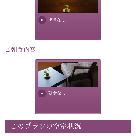
り特別なものにしてくれます。
場合は、二食付きのプランを
お選びくださいませ。
早めのご予約で、お得に癒しのひとときをお過ごしくだ
さい。
夕食なし
-----------【安心への取り組み】----------
個室料亭、貸切風呂のご利用が可能な上、 安心安全にご
滞在いただけるよう
ご朝食内容
30項目以上からなる独自の衛生・消毒プログラムの基、
徹底した衛生管理を行っております。
朝食なし。ご朝食を付ける場
----------------------------------------------
---
合は朝食付きのプランをお選
びくださいませ。
■内容&特典■
朝食なし
・宿泊料金5%OFF
・諏訪大社4社を巡る無料参拝バス（事前予約制）
・館内着をご用意
・就寝用パジャマをご用意
・環境に配慮したアメニティをご用意
このプランの空室状況
・館内フリーWi-Fi