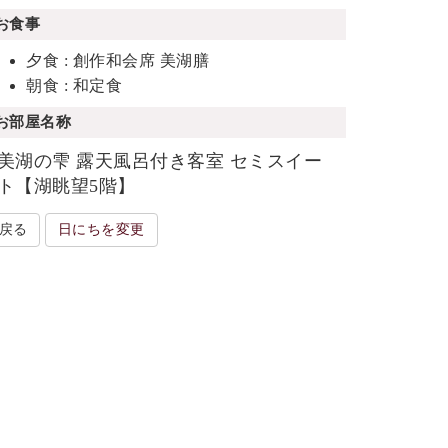
お食事
夕食 : 創作和会席 美湖膳
朝食 : 和定食
お部屋名称
美湖の雫 露天風呂付き客室 セミスイー
ト【湖眺望5階】
戻る
日にちを変更