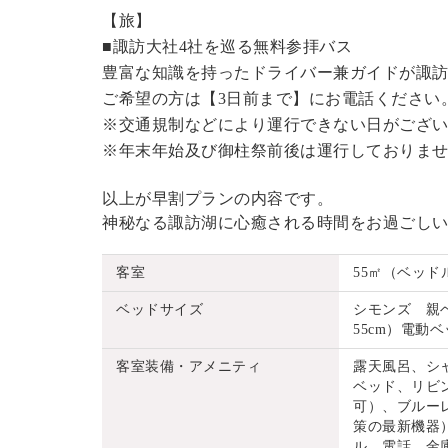
【旅】
■諏訪大社4社を巡る無料参拝バス
豊富な知識を持ったドライバー兼ガイドが諏
ご希望の方は【3日前まで】にお電話ください
※交通規制などにより運行できない日がござ
※年末年始及び御柱祭前後は運行しておりま
以上が早割プランの内容です。
神秘なる諏訪湖に心癒される時間をお過ごし
客室
55㎡（ベッド
ベッドサイズ
シモンズ 親ベッ
55cm）電動ベッ
客室装備・アメニティ
露天風呂、シ
ベッド、リビ
可）、ブルーレ
策の最新機器
ル、電話、金