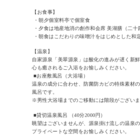
【お食事】
・朝夕個室料亭で個室食
・夕食は地産地消の創作和会席 美湖膳（二十
・朝食はこだわりの味噌汁をはじめとした和
【温泉】
自家源泉「美翠源泉」は酸化の進みが遅く新
心も癒されるご入浴をお愉しみください。
■お座敷風呂（大浴場）
温泉の成分に合わせ、防菌防カビの特殊素材の
風呂です。
※男性大浴場までのご移動には階段がございま
■貸切温泉風呂 （40分2000円）
眺望はございませんが、源泉掛け流しの温泉
プライベートな空間をお愉しみください。