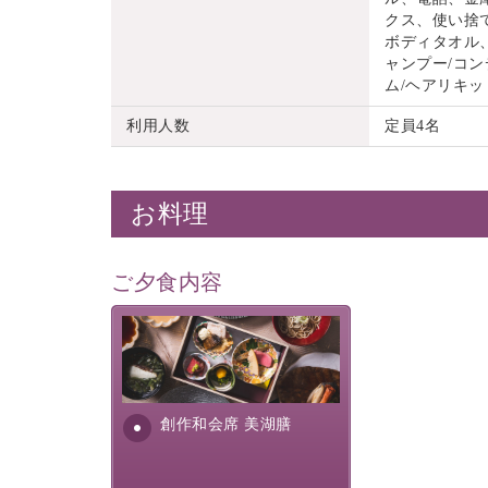
クス、使い捨
ボディタオル
ャンプー/コン
ム/ヘアリキッ
利用人数
定員4名
お料理
ご夕食内容
美湖膳とは諏訪の地で特別を
提供する為に料理長・神原 裕
明が考え出した創作和会席で
す。美しい諏訪湖の幸...
創作和会席 美湖膳