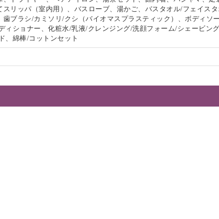
てスリッパ（室内用）、バスローブ、湯かご、バスタオル/フェイスタ
、歯ブラシ/カミソリ/クシ（バイオマスプラスティック）、ボディソー
ディショナー、化粧水/乳液/クレンジング/洗顔フォーム/シェービン
ド、綿棒/コットンセット