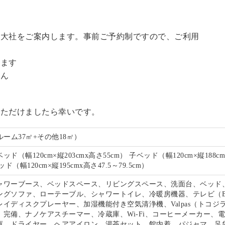
訪大社をご案内します。事前ご予約制ですので、ご利用
。
います
せん
いただけましたら幸いです。
ルーム37㎡+その他18㎡）
ド（幅120cm×縦203cmx高さ55cm） 子ベッド（幅120cm×縦188c
ド（幅120cm×縦195cmx高さ47.5～79.5cm）
ャワーブース、ベッドスペース、リビングスペース、洗面台、ベッド
ングソファ、ローテーブル、シャワートイレ、冷暖房機器、テレビ（B
イディスクプレーヤー、加湿機能付き空気清浄機、Valpas（トコジ
）完備、ナノケアスチーマー、冷蔵庫、Wi-Fi、コーヒーメーカー、
庫、ドライヤー、ヘアアイロン、湯茶セット、館内着、パジャマ、足