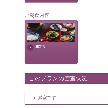
ご朝食内容
さっぱりとした和食膳に使わ
れる食材は、諏訪の名産品を
ふんだんに取り入れ、安心・
安全を心掛けた長野県産...
和定食
このプランの空室状況
満室です