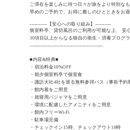
ご滞在を楽しみに待つ日々が旅をより特別な
早めのご予約で、お得に癒しのひとときをお
-----------【安心への取り組み】----------
個室料亭、貸切風呂のご利用が可能な上、 安
30項目以上からなる独自の衛生・消毒プログ
----------------------------------------------
■内容&特典■
・宿泊料金10%OFF
・朝夕個室料亭で個室食
・諏訪大社4社を巡る無料参拝バス（事前予約
・館内着をご用意
・就寝用パジャマをご用意
・環境に配慮したアメニティをご用意
・館内フリーWi-Fi
・駐車場完備
・チェックイン15時、チェックアウト10時