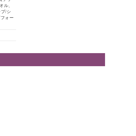
オル、
プ/シ
グフォー