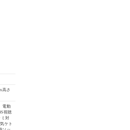
mx高さ
、電動
S視聴
ラミ対
電気ケト
袋ソッ