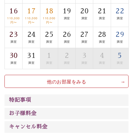
■お座敷風呂（大浴場）
16
17
18
19
20
21
22
温泉の成分に合わせ、防菌防カビの特殊素材の畳を使
110,000
110,000
110,000
満室
満室
満室
満室
用。 足元が柔らかく、そして滑りにくい畳のお風呂で
円〜
円〜
円〜
す。
23
24
25
26
27
28
29
※男性大浴場までのご移動には階段がございます。 予め
満室
満室
満室
満室
満室
満室
満室
ご了承のほどお願いいたします。
30
31
1
2
3
4
5
■
貸切温泉風呂
（60分無料）
満室
満室
満室
満室
満室
満室
満室
車椅子のまま入浴できる「昇降式貸切温泉」。眺望はご
ざいませんが、源泉掛け流しの温泉の質を楽しむ
貸切温
泉風呂
です。ゆったりといやされるプライベートな空間
他のお部屋をみる
をお愉しみください。
以上がプラン内容です。
特記事項
上諏訪温泉
“
しんゆ
”
なら諏訪大社など歴史ある諏訪の街
お子様料金
で心癒されます。清らかな源泉、自然の恵みあるお食
キャンセル料金
事、諏訪湖に包まれるお部屋、
大人のたしなみを感じて