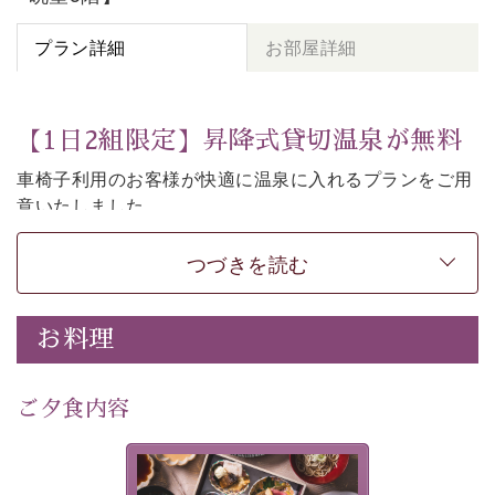
プラン詳細
お部屋詳細
【1日2組限定】昇降式貸切温泉が無料
車椅子利用のお客様が快適に温泉に入れるプランをご用
意いたしました。
当館の「車椅子で入れるバリアフリー貸切温泉」を60分
無料でご利用いただけます。
つづきを読む
湯船の床が昇降式になっている為、専用の車椅子に乗っ
たまま温泉のご入浴をお愉しみいただけます。
お料理
※こちらのプランは車椅子利用のお客様及びそのお連れ
様のみご利用いただけます。
ご夕食内容
※ご入浴にはお連れ様の付き添いが必要です。
※当館には段差などを無くし、電動ベッドを備えたユニ
バーサルデザインタイプの客室「美湖の雫 露天風呂付き
美湖膳とは諏訪の地で特別を
客室」のご用意もございます。