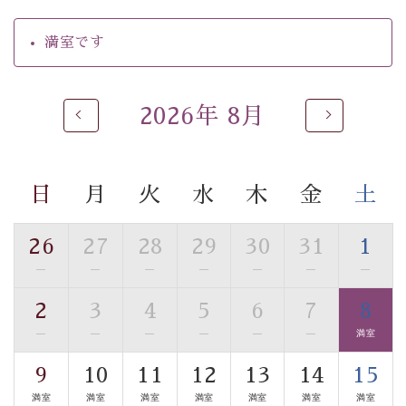
・昇降式貸切温泉60分間無料
・朝夕個室料亭で個室食
満室です
・館内着をご用意
・就寝用パジャマをご用意
・環境に配慮したアメニティをご用意
・館内フリーWi-Fi
2026年 8月
・駐車場完備
・チェックイン15時、チェックアウト10時
日
月
火
水
木
金
土
【お食事】
・朝夕個室料亭で個室食
・夕食は地産地消の創作和会席 美湖膳（二十四節気と
26
27
28
29
30
31
1
いう昔の暦による料理表現）
—
—
—
—
—
—
—
・朝食はこだわりの味噌汁をはじめとした和定食
2
3
4
5
6
7
8
【温泉】
—
—
—
—
—
—
満室
自家源泉「美翠源泉」は酸化の進みが遅く新鮮で若返り
の効果が高い、極めて希有な源泉です。身も心も癒され
9
10
11
12
13
14
15
るご入浴をお愉しみください。
満室
満室
満室
満室
満室
満室
満室