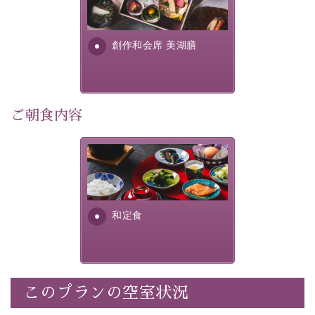
提供する為に料理長・神原 裕
明が考え出した創作和会席で
※その他のお部屋でもこちらのプランをご利用いただけ
す。美しい諏訪湖の幸...
ますが、ユニバーサルデザインタイプ以外の客室には段
創作和会席 美湖膳
差などがあることをご了承の上、ご予約ください。
※貸切温泉はご予約制です。ご予約時にご利用希望時間
を当館までご連絡ください。
※ご予約先着順の為、ご希望に添えない場合もございま
ご朝食内容
す。予めご了承ください。
※こちらのプランの販売期間は宿泊日の1週間前までで
す。
さっぱりとした和食膳に使わ
れる食材は、諏訪の名産品を
-----------【安心への取り組み】----------
ふんだんに取り入れ、安心・
個室料亭、貸切風呂のご利用が可能な上、 安心安全にご
安全を心掛けた長野県産...
和定食
滞在いただけるよう
30項目以上からなる独自の衛生・消毒プログラムの基、
徹底した衛生管理を行っております。
----------------------------------------------
このプランの空室状況
■内容&特典■