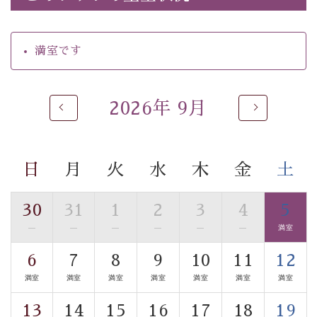
最終日の優勝決定戦で構成されるトーナメント方式の花
火大会です。
満室です
期間：下記の5日間 約20分間
・9月5日(土) 20:00〜（ご夕食時間
17:30
〜）
2026年 9月
・9月12日(土) 20:00〜（ご夕食時間
17:30
〜）
・9月19日(土) 19:00〜（ご夕食時間 17:30〜）
日
月
火
水
木
金
土
・9月26日(土) 19:00〜（ご夕食時間 17:30〜）
・10月31日(土) 17:30〜（ご夕食時間 18:00〜）
30
31
1
2
3
4
5
※打ち上げ時間は、お日にちによって異なりますので、
—
—
—
—
—
—
満室
ご注意ください。
6
7
8
9
10
11
12
満室
満室
満室
満室
満室
満室
満室
※ご夕食時間は、お日にちによって決まっておりますの
で、予めご了承ください。
13
14
15
16
17
18
19