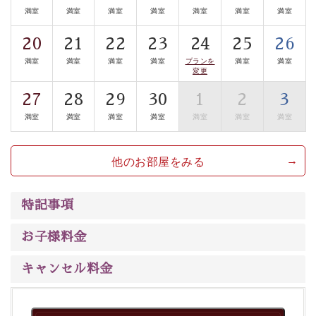
満室
満室
満室
満室
満室
満室
満室
※花火は天候により中止となる場合がございますので、
20
21
22
23
24
25
26
予めご了承ください。また、中止に伴う返金などもござ
満室
満室
満室
満室
プランを
満室
満室
いません。
変更
27
28
29
30
1
2
3
※本プランには、専用の観覧席はございません。
満室
満室
満室
満室
満室
満室
満室
※湖部分眺望、街側客室は、お部屋から花火をご覧いた
だけません。
他のお部屋をみる
※光神12畳の客室は湖側に面しておりますが、低層階の
特記事項
ため、花火が木々で隠れてしまいます。
お子様料金
-------------------【安心への取り組み】---------------------
個室料亭、貸切風呂のご利用が可能な上、
キャンセル料金
安心安全にご滞在いただけるよう
30項目以上からなる独自の衛生・消毒プログラムの基、