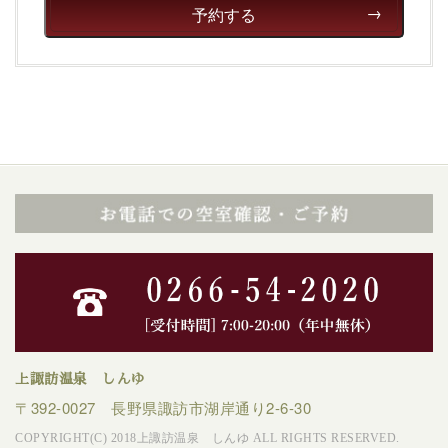
予約する
徹底した衛生管理を行っております。
-----------------------------------------------------------------------
■内容&特典■
・諏訪湖から打ち上がる花火を鑑賞
（約20分間）
・朝夕個室料亭で個室食（※ご夕食時間は予め決まって
おります）
・諏訪大社4社を巡る無料参拝バス（事前予約制）
・館内着をご用意
・就寝用パジャマをご用意
・館内フリーWi-Fi
・チェックイン15時、チェックアウト10時
上諏訪温泉 しんゆ
【お食事】
〒392-0027 長野県諏訪市湖岸通り2-6-30
・朝夕個室料亭で個室食
COPYRIGHT(C) 2018上諏訪温泉 しんゆ ALL RIGHTS RESERVED.