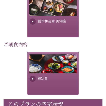
美湖膳とは諏訪の地で特別を
提供する為に料理長・神原 裕
明が考え出した創作和会席で
湖側客室には、2022年の館内リニューアルで大きな窓を
す。美しい諏訪湖の幸...
設置。そこから広がる諏訪湖と花火の美景をご堪能いた
創作和会席 美湖膳
だけます。湖部分眺望、街側客室は、お部屋から花火を
ご覧いただけませんが、徒歩1分の外で五感に響く迫力
ご朝食内容
ある花火をお楽しみいただけます。
さっぱりとした和食膳に使わ
れる食材は、諏訪の名産品を
秋の夜長、諏訪湖目の前のしんゆにて、大切な人との旅
ふんだんに取り入れ、安心・
安全を心掛けた長野県産...
に彩りを添える特別な思い出を作りませんか。
和定食
「全国新作花火チャレンジカップ2026」
全国屈指の煙火師20名による新作花火。予選会4日間と
このプランの空室状況