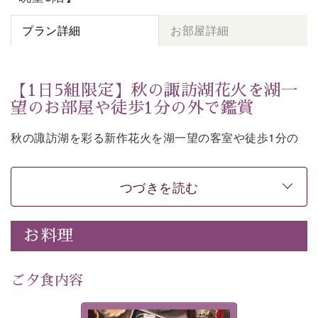
プラン詳細
お部屋詳細
【1日5組限定】秋の諏訪湖花火を湖一
望のお部屋や徒歩1分の外で鑑賞
秋の諏訪湖を彩る新作花火を湖一望の客室や徒歩1分の
外からご覧いただけるプランです。
つづきを読む
全国屈指の煙火師達が5日間に渡って競い合う「全国新
お料理
作花火チャレンジカップ2026」。
若手煙火師達の斬新なアイデアや独創的な技術を詰め込
ご夕食内容
んだ最先端の花火をお楽しみください。