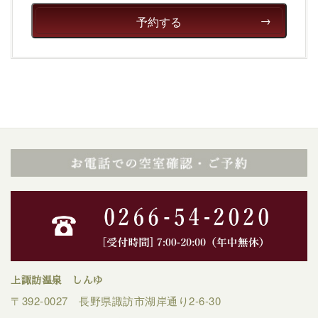
予約する
上諏訪温泉 しんゆ
〒392-0027 長野県諏訪市湖岸通り2-6-30