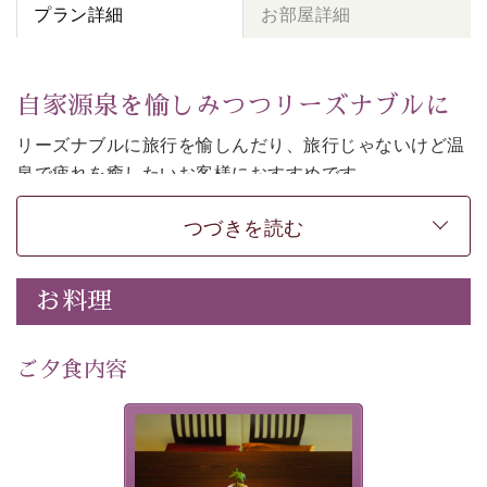
プラン詳細
お部屋詳細
自家源泉を愉しみつつリーズナブルに
リーズナブルに旅行を愉しんだり、旅行じゃないけど温
泉で疲れを癒したいお客様におすすめです。
和モダンの落ち着くお部屋でお休みください。
つづきを読む
-----------【安心への取り組み】---------- 
個室料亭、貸切風呂のご利用が可能な上、 安心安全にご
お料理
滞在いただけるよう
30項目以上からなる独自の衛生・消毒プログラムの基、
ご夕食内容
徹底した衛生管理を行っております。 
----------------------------------------------
-
-
-
夕食なしご夕食を追加される
場合は、二食付きのプランを
■内容&特典■ 
お選びくださいませ。