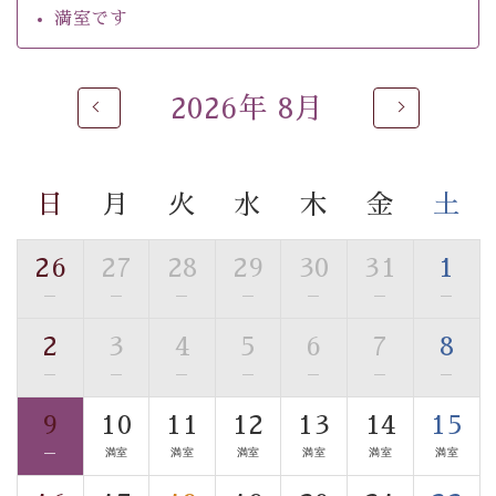
ご了承のほどお願いいたします。
満室です
 ■
貸切温泉風呂
 （40分2000円）
眺望はございませんが、源泉掛け流しの温泉の質を楽し
2026年 8月
む
貸切温泉風呂
です。ゆったりといやされるプライベー
トな空間をお愉しみください。 
日
月
火
水
木
金
土
【旅】 
■諏訪大社4社を巡る無料参拝バス 
26
27
28
29
30
31
1
豊富な知識を持ったドライバー兼ガイドが諏訪大社をご
事前ご予約制ですので、ご利用ご希望の方
—
—
—
—
—
—
—
案内します。
は【3日前まで】にお電話ください。
2
3
4
5
6
7
8
※交通規制などにより運行できない日がございます 
—
—
—
—
—
—
—
※年末年始及び御柱祭前後は運行しておりません 
9
10
11
12
13
14
15
以上がプラン内容です。 
—
満室
満室
満室
満室
満室
満室
上諏訪温泉“しんゆ”なら諏訪大社など歴史ある諏訪の街
で心癒されます。