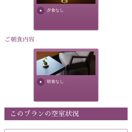
・諏訪大社4社を巡る無料参拝バス（事前予約制） 
・館内着をご用意
夕食なし
・環境に配慮したアメニティをご用意
・館内フリーWi-Fi 
ご朝食内容
・駐車場完備
・チェックイン15時、チェックアウト10時
朝食なし。ご朝食を付ける場
合は朝食付きのプランをお選
【温泉】 
びくださいませ。
自家源泉「美翠源泉」は酸化の進みが遅く新鮮で若返り
の効果が高い、極めて希有な源泉です。身も心も癒され
朝食なし
るご入浴をお愉しみください。
 ■お座敷風呂（大浴場）
温泉の成分に合わせ、防菌防カビの特殊素材の畳を使
用。 足元が柔らかく、そして滑りにくい畳のお風呂で
このプランの空室状況
※男性大浴場までのご移動には階段がございます。 予め