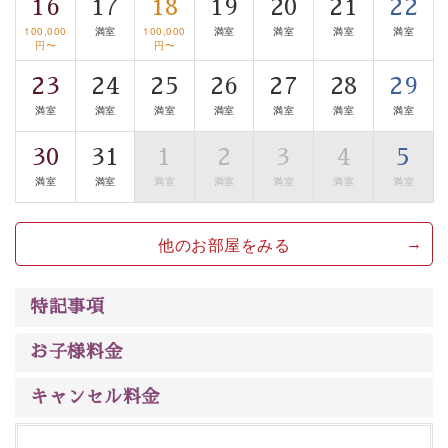
16
17
18
19
20
21
22
清らかな源泉、諏訪湖に包まれるお部屋、 大人のたしな
100,000
満室
100,000
満室
満室
満室
満室
みを感じていただける、美しく癒される宿で贅沢に幸せ
円〜
円〜
のときを安心してお過ごしください。
23
24
25
26
27
28
29
満室
満室
満室
満室
満室
満室
満室
30
31
1
2
3
4
5
満室
満室
満室
満室
満室
満室
満室
他のお部屋をみる
特記事項
お子様料金
キャンセル料金