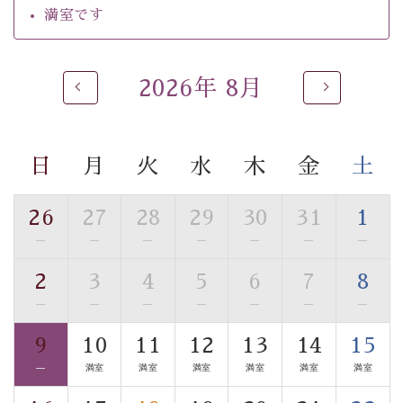
満室です
※男性大浴場までのご移動には階段がございます。 予め
ご了承のほどお願いいたします。
2026年 8月
 ■
貸切温泉風呂
 （40分2000円）
眺望はございませんが、源泉掛け流しの温泉の質を楽し
む
貸切温泉風呂
です。ゆったりといやされるプライベー
トな空間をお愉しみください。 
日
月
火
水
木
金
土
【旅】 
■諏訪大社4社を巡る無料参拝バス 
26
27
28
29
30
31
1
豊富な知識を持ったドライバー兼ガイドが諏訪大社をご
—
—
—
—
—
—
—
事前ご予約制ですので、ご利用ご希望の方
案内します。
は【3日前まで】にお電話ください。
2
3
4
5
6
7
8
※交通規制などにより運行できない日がございます 
—
—
—
—
—
—
—
※年末年始及び御柱祭前後は運行しておりません 
9
10
11
12
13
14
15
以上がプラン内容です。 
—
満室
満室
満室
満室
満室
満室
上諏訪温泉“しんゆ”なら諏訪大社など歴史ある諏訪の街
で心癒されます。