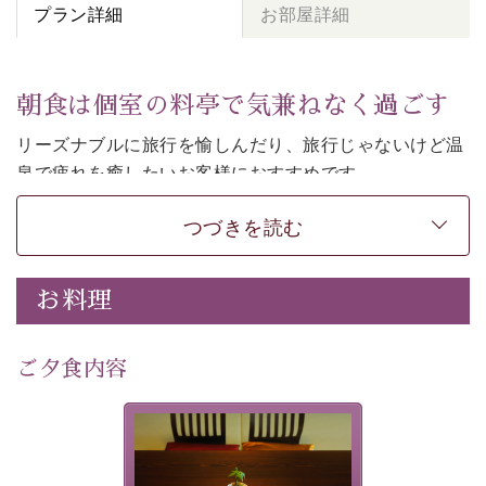
プラン詳細
お部屋詳細
朝食は個室の料亭で気兼ねなく過ごす
リーズナブルに旅行を愉しんだり、旅行じゃないけど温
泉で疲れを癒したいお客様におすすめです。
ご朝食は個室の料亭で気兼ねなくお食事をお愉しみくだ
つづきを読む
さい。
-----------【安心への取り組み】---------- 
お料理
個室料亭、貸切風呂のご利用が可能な上、 安心安全にご
滞在いただけるよう
30項目以上からなる独自の衛生・消毒プログラムの基、
ご夕食内容
徹底した衛生管理を行っております。 
----------------------------------------------
-
-
-
夕食なしご夕食を追加される
場合は、二食付きのプランを
■内容&特典■ 
お選びくださいませ。
・朝食は個室料亭で個室食 