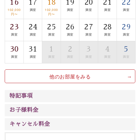
16
17
18
19
20
21
22
清らかな源泉、自然の恵みあるお食事、諏訪湖に包まれ
102,000
満室
102,000
満室
満室
満室
満室
るお部屋、 大人のたしなみを感じていただける、美しく
円〜
円〜
癒される宿で贅沢に幸せのときを安心してお過ごしくだ
さい。
23
24
25
26
27
28
29
満室
満室
満室
満室
満室
満室
満室
30
31
1
2
3
4
5
満室
満室
満室
満室
満室
満室
満室
他のお部屋をみる
特記事項
お子様料金
キャンセル料金