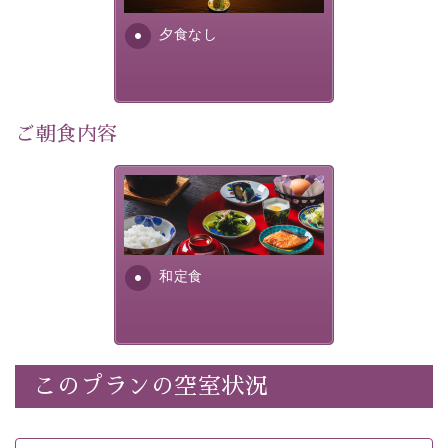
・諏訪大社4社を巡る無料参拝バス（事前予約制） 
夕食なし
・館内着をご用意
・環境に配慮したアメニティをご用意
・館内フリーWi-Fi 
・駐車場完備
ご朝食内容
・チェックイン15時、チェックアウト10時
さっぱりとした和食膳に使わ
【お食事】
れる食材は、諏訪の名産品を
 ・個室料亭で個室食 
ふんだんに取り入れ、安心・
 ・朝食はこだわりの味噌汁をはじめとした和定食 
安全を心掛けた長野県産...
和定食
【温泉】 
自家源泉「美翠源泉」は酸化の進みが遅く新鮮で若返り
の効果が高い、極めて希有な源泉です。身も心も癒され
るご入浴をお愉しみください。
 ■お座敷風呂（大浴場）
このプランの空室状況
温泉の成分に合わせ、防菌防カビの特殊素材の畳を使
用。 足元が柔らかく、そして滑りにくい畳のお風呂で