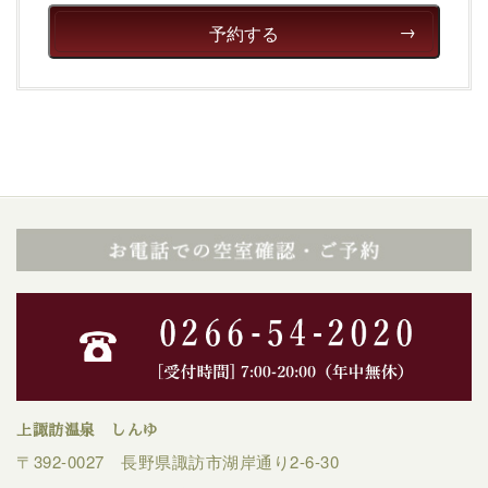
予約する
上諏訪温泉 しんゆ
〒392-0027 長野県諏訪市湖岸通り2-6-30