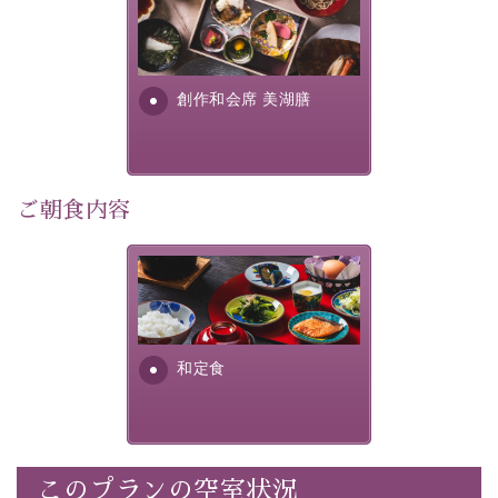
美湖膳とは諏訪の地で特別を
■内容&特典■
提供する為に料理長・神原 裕
明が考え出した創作和会席で
・記念写真＆オリジナル【フォトフレームカード】プレ
す。美しい諏訪湖の幸...
ゼント
創作和会席 美湖膳
・
思い出デザートプレート付き
・朝夕個室料亭で個室食
・諏訪大社4社を巡る無料参拝バス（事前予約制）
・館内着をご用意
ご朝食内容
・就寝用パジャマをご用意
・環境に配慮したアメニティをご用意
さっぱりとした和食膳に使わ
・館内フリーWi-Fi
れる食材は、諏訪の名産品を
・駐車場完備
ふんだんに取り入れ、安心・
・チェックイン15時、チェックアウト10時
安全を心掛けた長野県産...
和定食
【お食事】
・朝夕個室料亭で個室食
・夕食は地産地消の創作和会席 美湖膳（二十四節気と
いう昔の暦による料理表現）
このプランの空室状況