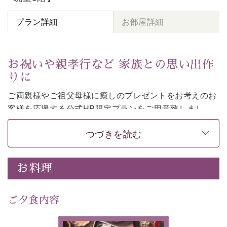
プラン詳細
お部屋詳細
お祝いや親孝行など 家族との思い出作
りに
ご両親様やご祖父母様に癒しのプレゼントをお考えのお
客様を
応援する公式HP限定プランをご用意致しまし
た。
つづきを読む
日頃なかなか言えない感謝の気持ちを
ご旅行で
お伝えし
てみてはいかがでしょうか。
-----------【安心への取り組み】----------
お料理
個室料亭、貸切風呂のご利用が可能な上、 安心安全にご
滞在いただけるよう
30項目以上からなる独自の衛生・消毒プログラムの基、
ご夕食内容
徹底した衛生管理を行っております。
---------------------------------------------