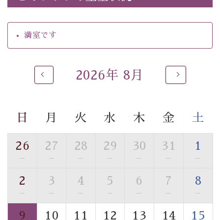
・朝食はこだわりの味噌汁をはじめとした和定食
【温泉】
満室です
自家源泉「美翠源泉」は酸化の進みが遅く新鮮で若返り
の効果が高い、極めて希有な源泉です。身も心も癒され
るご入浴をお愉しみください。
2026年 8月
■お座敷風呂（大浴場）
温泉の成分に合わせ、防菌防カビの特殊素材の畳を使
用。 足元が柔らかく、そして滑りにくい畳のお風呂で
日
月
火
水
木
金
土
す。
※男性大浴場までのご移動には階段がございます。 予め
ご了承のほどお願いいたします。
26
27
28
29
30
31
1
—
—
—
—
—
—
—
■貸切温泉風呂 （40分2000円）
2
3
4
5
6
7
8
眺望はございませんが、源泉掛け流しの温泉の質を楽し
む貸切温泉風呂です。ゆったりといやされるプライベー
—
—
—
—
—
—
—
トな空間をお愉しみください。
9
10
11
12
13
14
15