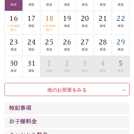
満室
満室
満室
満室
満室
満室
満室
【旅】
■諏訪大社4社を巡る無料参拝バス
16
17
18
19
20
21
22
豊富な知識を持ったドライバー兼ガイドが諏訪大社をご
110,000
満室
110,000
満室
満室
満室
満室
案内します。
事前ご予約制ですので、ご利用ご希望の方
円〜
円〜
は【3日前まで】にお電話ください。
23
24
25
26
27
28
29
※交通規制などにより運行できない日がございます
満室
満室
満室
満室
満室
満室
満室
※年末年始及び御柱祭前後は運行しておりません
30
31
1
2
3
4
5
以上がプラン内容です。
満室
満室
満室
満室
満室
満室
満室
上諏訪温泉“しんゆ”なら諏訪大社など歴史ある諏訪の街
で心癒されます。
他のお部屋をみる
清らかな源泉、自然の恵みあるお食事、諏訪湖に包まれ
るお部屋、 大人のたしなみを感じていただける、美しく
癒される宿で贅沢に幸せのときを安心してお過ごしくだ
特記事項
さい。
お子様料金