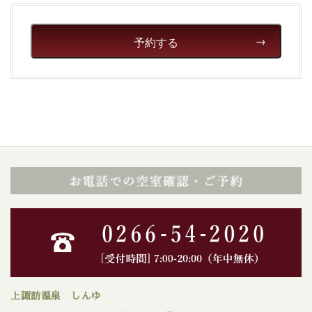
予約する
上諏訪温泉 しんゆ