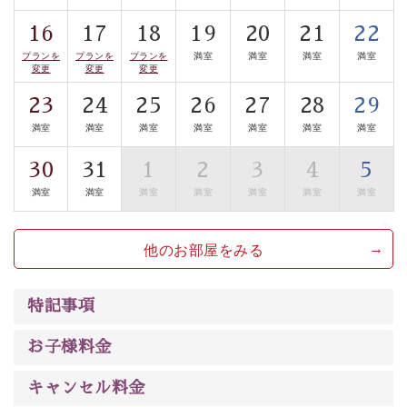
案内します。
事前ご予約制ですので、ご利用ご希望の方
16
17
18
19
20
21
22
は【3日前まで】にお電話ください。
プランを
プランを
プランを
満室
満室
満室
満室
※交通規制などにより運行できない日がございます
変更
変更
変更
※年末年始及び御柱祭前後は運行しておりません
23
24
25
26
27
28
29
満室
満室
満室
満室
満室
満室
満室
以上がプラン内容です。
上諏訪温泉“しんゆ”なら諏訪大社など歴史ある諏訪の街
30
31
1
2
3
4
5
で心癒されます。 清らかな源泉、自然の恵みあるお食
満室
満室
満室
満室
満室
満室
満室
事、諏訪湖に包まれるお部屋、 大人のたしなみを感じて
いただける、美しく癒される宿で贅沢に幸せのときを安
他のお部屋をみる
心してお過ごしください。
特記事項
お子様料金
キャンセル料金