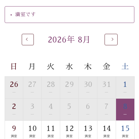
【温泉】
満室です
自家源泉「美翠源泉」は酸化の進みが遅く新鮮で若返り
の効果が高い、極めて希有な源泉です。身も心も癒され
るご入浴をお愉しみください。
2026年 8月
■お座敷風呂（大浴場）
温泉の成分に合わせ、防菌防カビの特殊素材の畳を使
用。 足元が柔らかく、そして滑りにくい畳のお風呂で
日
月
火
水
木
金
土
す。
■貸切温泉風呂 （40分無料）
26
27
28
29
30
31
1
眺望はございませんが、源泉掛け流しの温泉の質を楽し
—
—
—
—
—
—
—
む貸切温泉風呂です。ゆったりといやされるプライベー
2
3
4
5
6
7
8
トな空間をお愉しみください。
—
—
—
—
—
—
—
【旅】
9
10
11
12
13
14
15
■諏訪大社4社を巡る無料参拝バス
満室
満室
満室
満室
満室
満室
満室
豊富な知識を持ったドライバー兼ガイドが諏訪大社をご