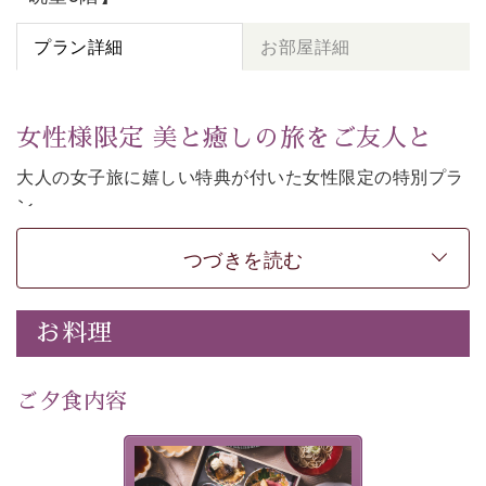
プラン詳細
お部屋詳細
女性様限定 美と癒しの旅をご友人と
大人の女子旅に嬉しい特典が付いた女性限定の特別プラ
ン。
女性同士の癒しの旅を愉しみたいならこちら。
つづきを読む
-----------【安心への取り組み】----------
個室料亭、貸切風呂のご利用が可能な上、 安心安全にご
滞在いただけるよう
お料理
30項目以上からなる独自の衛生・消毒プログラムの基、
徹底した衛生管理を行っております。
---------------------------------------------
ご夕食内容
■内容&特典■
・
貸切温泉風呂
40分無料
美湖膳とは諏訪の地で特別を