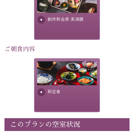
・
1人1,000円分の館内利用券（お飲み物やお土産などに
提供する為に料理長・神原 裕
明が考え出した創作和会席で
利用可能）
す。美しい諏訪湖の幸...
・
「千人風呂」で有名な 片倉館のご入浴券
創作和会席 美湖膳
・お部屋に
クレンジング、化粧水、乳液
をご用意
・朝夕個室料亭で個室食
・諏訪大社4社を巡る無料参拝バス（事前予約制）
・館内着をご用意
ご朝食内容
・就寝用パジャマをご用意
・環境に配慮したアメニティをご用意
さっぱりとした和食膳に使わ
・館内フリーWi-Fi
れる食材は、諏訪の名産品を
・駐車場完備
ふんだんに取り入れ、安心・
・チェックイン15時、チェックアウト10時
安全を心掛けた長野県産...
和定食
【お食事】
・朝夕個室料亭で個室食
・夕食は地産地消の創作和会席 美湖膳（二十四節気と
いう昔の暦による料理表現）
このプランの空室状況
・朝食はこだわりの味噌汁をはじめとした和定食