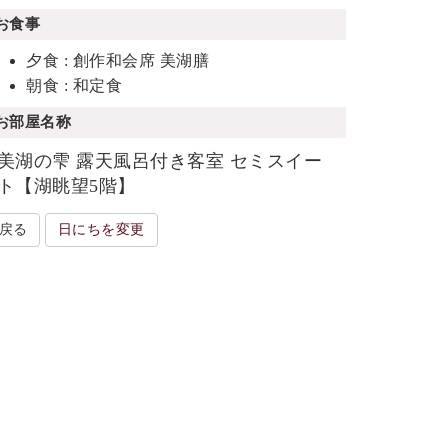
お食事
夕食 : 創作和会席 美湖膳
朝食 : 和定食
お部屋名称
美湖の雫 露天風呂付き客室 セミスイー
ト【湖眺望5階】
戻る
日にちを変更