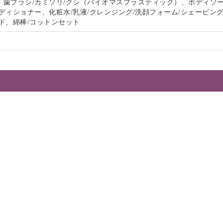
、歯ブラシ/カミソリ/クシ（バイオマスプラスティック）、ボディソー
ディショナー、化粧水/乳液/クレンジング/洗顔フォーム/シェービン
ド、綿棒/コットンセット