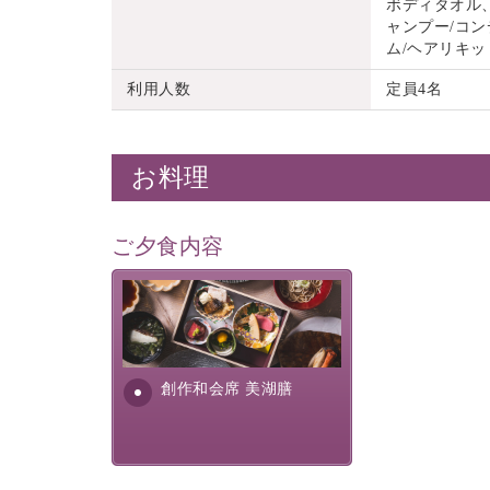
ボディタオル
ャンプー/コン
ム/ヘアリキッ
利用人数
定員4名
お料理
ご夕食内容
美湖膳とは諏訪の地で特別を
提供する為に料理長・神原 裕
明が考え出した創作和会席で
す。美しい諏訪湖の幸...
創作和会席 美湖膳