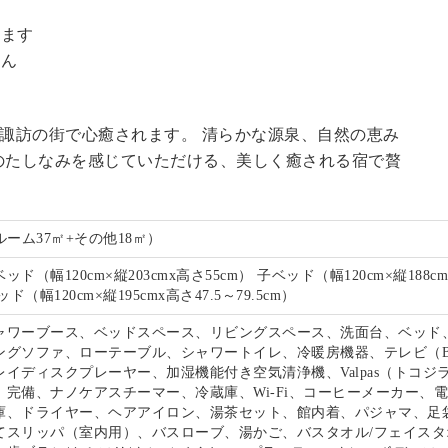
。
います
せん
る諏訪の街で心癒されます。 清らかな源泉、自然の恵み
のたしなみを感じていただける、美しく癒される宿で贅
。
ルーム37㎡+その他18㎡）
ド（幅120cm×縦203cmx高さ55cm） 子ベッド（幅120cm×縦188c
ド（幅120cm×縦195cmx高さ47.5～79.5cm）
ャワーブース、ベッドスペース、リビングスペース、洗面台、ベッド
ングソファ、ローテーブル、シャワートイレ、冷暖房機器、テレビ（B
イディスクプレーヤー、加湿機能付き空気清浄機、Valpas（トコジ
）完備、ナノケアスチーマー、冷蔵庫、Wi-Fi、コーヒーメーカー、
庫、ドライヤー、ヘアアイロン、湯茶セット、館内着、パジャマ、足
てスリッパ（室内用）、バスローブ、湯かご、バスタオル/フェイスタ