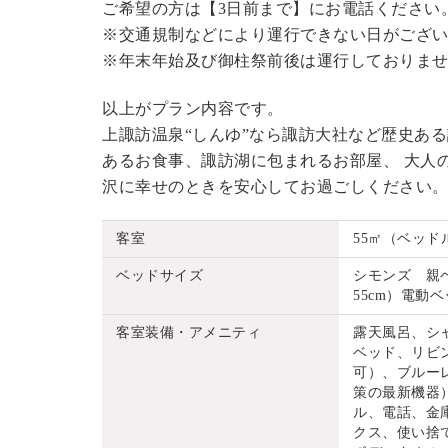
ご希望の方は【3日前まで】にお電話ください
※交通規制などにより運行できない日がござ
※年末年始及び御柱祭前後は運行しておりま
以上がプラン内容です。
上諏訪温泉“しんゆ”なら諏訪大社など歴史あ
あるお食事、諏訪湖に包まれるお部屋、 大人
沢に幸せのときを安心してお過ごしください
客室
55㎡（ベッド
ベッドサイズ
シモンズ 親ベッ
55cm）電動ベッ
客室装備・アメニティ
露天風呂、シ
ベッド、リビ
可）、ブルーレ
策の最新機器
ル、電話、金
クス、使い捨