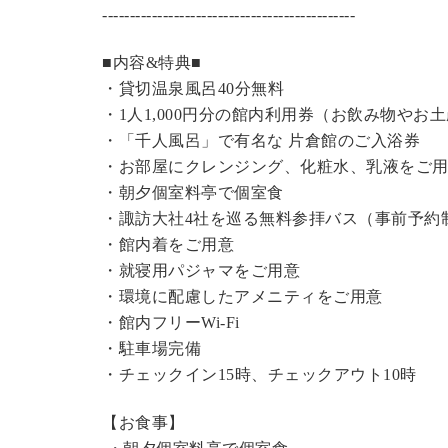
----------------------------------------------
■内容&特典■
・
貸切温泉風呂
40分無料
・1人1,000円分の館内利用券（お飲み物やお
・「千人風呂」で有名な 片倉館のご入浴券
・お部屋にクレンジング、化粧水、乳液をご
・朝夕個室料亭で個室食
・諏訪大社4社を巡る無料参拝バス（事前予約
・館内着をご用意
・就寝用パジャマをご用意
・環境に配慮したアメニティをご用意
・館内フリーWi-Fi
・駐車場完備
・チェックイン15時、チェックアウト10時
【お食事】