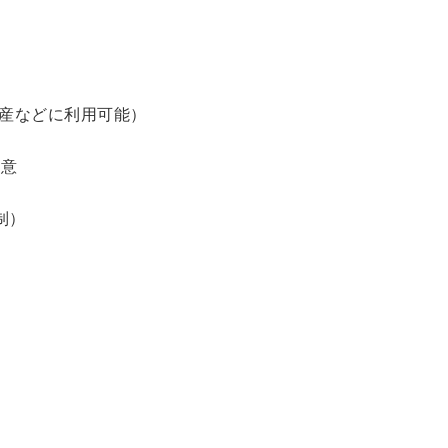
土産などに利用可能）
用意
制）