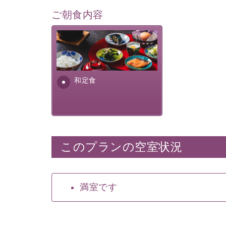
ご朝食内容
さっぱりとした和食膳に使わ
れる食材は、諏訪の名産品を
ふんだんに取り入れ、安心・
安全を心掛けた長野県産...
和定食
このプランの空室状況
満室です