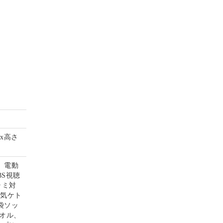
mx高さ
、電動
S視聴
ラミ対
電気ケト
袋ソッ
オル、