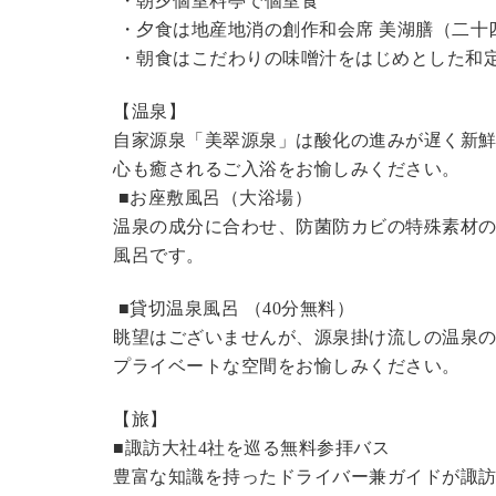
・朝夕個室料亭で個室食
・夕食は地産地消の創作和会席 美湖膳（二十
・朝食はこだわりの味噌汁をはじめとした和
【温泉】
自家源泉「美翠源泉」は酸化の進みが遅く新
心も癒されるご入浴をお愉しみください。
■お座敷風呂（大浴場）
温泉の成分に合わせ、防菌防カビの特殊素材の
風呂です。
■貸切温泉風呂 （40分無料）
眺望はございませんが、源泉掛け流しの温泉
プライベートな空間をお愉しみください。
【旅】
■諏訪大社4社を巡る無料参拝バス
豊富な知識を持ったドライバー兼ガイドが諏