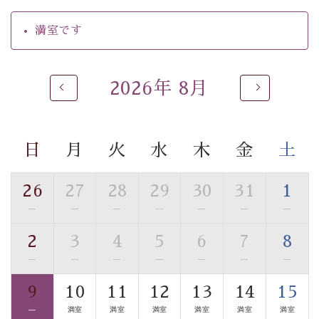
・朝夕個室料亭で個室食
満室です
・夕食は地産地消の創作和会席 美湖膳（二十四節気と
いう昔の暦による料理表現）
・朝食はこだわりの味噌汁をはじめとした和定食
2026年 8月
【温泉】
自家源泉「美翠源泉」は酸化の進みが遅く新鮮で若返り
の効果が高い、極めて希有な源泉です。身も心も癒され
日
月
火
水
木
金
土
るご入浴をお愉しみください。
■お座敷風呂（大浴場）
26
27
28
29
30
31
1
温泉の成分に合わせ、防菌防カビの特殊素材の畳を使
—
—
—
—
—
—
—
用。 足元が柔らかく、そして滑りにくい畳のお風呂で
す。
2
3
4
5
6
7
8
※男性大浴場までのご移動には階段がございます。 予め
—
—
—
—
—
—
—
ご了承のほどお願いいたします。
9
10
11
12
13
14
15
■貸切温泉風呂 （40分2000円）
—
満室
満室
満室
満室
満室
満室