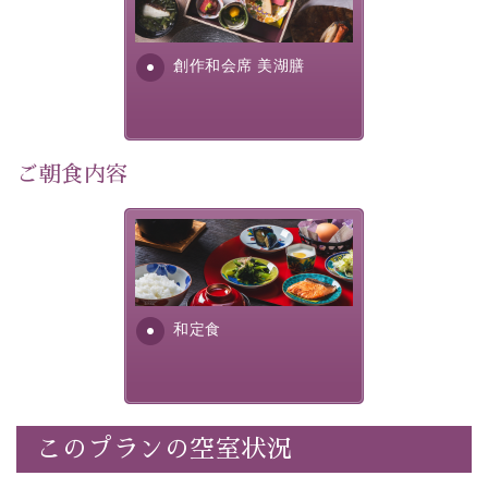
個室料亭、貸切風呂のご利用が可能な上、 安心安全にご
明が考え出した創作和会席で
滞在いただけるよう
す。美しい諏訪湖の幸...
創作和会席 美湖膳
30項目以上からなる独自の衛生・消毒プログラムの基、
徹底した衛生管理を行っております。
---------------------------------------------
ご朝食内容
■内容&特典■
・露天風呂付き客室のご利用
・朝夕個室料亭で個室食
さっぱりとした和食膳に使わ
れる食材は、諏訪の名産品を
・諏訪大社4社を巡る無料参拝バス（事前予約制）
ふんだんに取り入れ、安心・
・館内着をご用意
安全を心掛けた長野県産...
・就寝用パジャマをご用意
和定食
・環境に配慮したアメニティをご用意
・館内フリーWi-Fi
・駐車場完備
・チェックイン15時、チェックアウト10時
このプランの空室状況
【お食事】