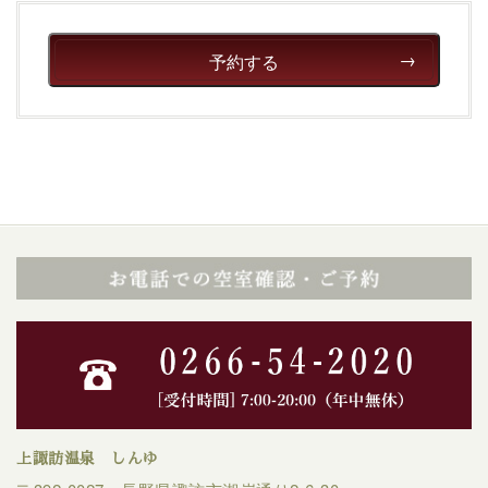
予約する
上諏訪温泉 しんゆ