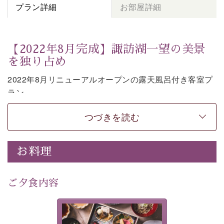
プラン詳細
お部屋詳細
【2022年8月完成】諏訪湖一望の美景
を独り占め
2022年8月リニューアルオープンの露天風呂付き客室プ
ラン。
お部屋の露天風呂で清らかな源泉に抱かれながら、眼下
つづきを読む
に広がる諏訪湖を一望いただけます。
上質な装飾を施した和モダンのお部屋は段差がない等の
使いやすさにも配慮しました。
お料理
時の移り変わりとともに刻々と変わる諏訪湖を眺めなが
ら、贅沢な癒しの時間をお過ごしください。
ご夕食内容
※お客様の安全の為、露天風呂の窓際には柵もしくは転
落防止ワイヤーを設置しております。
美湖膳とは諏訪の地で特別を
-----------【安心への取り組み】----------
提供する為に料理長・神原 裕