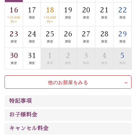
眺望はございませんが、源泉掛け流しの温泉の質を楽し
16
17
18
19
20
21
22
む貸切温泉風呂です。ゆったりといやされるプライベー
トな空間をお愉しみください。
110,000
満室
110,000
満室
満室
満室
満室
円〜
円〜
【旅】
23
24
25
26
27
28
29
■諏訪大社4社を巡る無料参拝バス
満室
満室
満室
満室
満室
満室
満室
豊富な知識を持ったドライバー兼ガイドが諏訪大社をご
30
31
1
2
3
4
5
案内します。
事前ご予約制ですので、ご利用ご希望の方
満室
満室
満室
満室
満室
満室
満室
は【3日前まで】にお電話ください。
※交通規制などにより運行できない日がございます
※年末年始及び御柱祭前後は運行しておりません
他のお部屋をみる
以上がプラン内容です。
特記事項
上諏訪温泉“しんゆ”なら諏訪大社など歴史ある諏訪の街
で心癒されます。 清らかな源泉、自然の恵みあるお食
お子様料金
事、諏訪湖に包まれるお部屋、 大人のたしなみを感じて
いただける、美しく癒される宿で贅沢に幸せのときを安
キャンセル料金
心してお過ごしください。