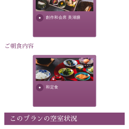
個室料亭、貸切風呂のご利用が可能な上、 安心安全にご
明が考え出した創作和会席で
滞在いただけるよう
す。美しい諏訪湖の幸...
創作和会席 美湖膳
30項目以上からなる独自の衛生・消毒プログラムの基、
徹底した衛生管理を行っております。
---------------------------------------------
ご朝食内容
■内容&特典■
・露天風呂付き客室のご利用
・朝夕個室料亭で個室食
さっぱりとした和食膳に使わ
れる食材は、諏訪の名産品を
・諏訪大社4社を巡る無料参拝バス（事前予約制）
ふんだんに取り入れ、安心・
・館内着をご用意
安全を心掛けた長野県産...
・就寝用パジャマをご用意
和定食
・環境に配慮したアメニティをご用意
・館内フリーWi-Fi
・駐車場完備
・チェックイン15時、チェックアウト10時
このプランの空室状況
【お食事】