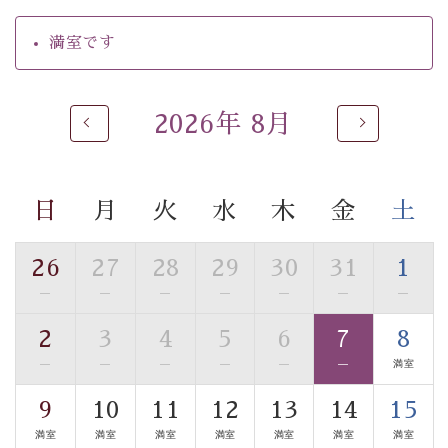
・朝夕個室料亭で個室食
満室です
・夕食は地産地消の創作和会席 美湖膳（二十四節気と
いう昔の暦による料理表現）
・朝食はこだわりの味噌汁をはじめとした和定食
2026年 8月
【温泉】
自家源泉「美翠源泉」は酸化の進みが遅く新鮮で若返り
の効果が高い、極めて希有な源泉です。身も心も癒され
日
月
火
水
木
金
土
るご入浴をお愉しみください。
■お座敷風呂（大浴場）
26
27
28
29
30
31
1
温泉の成分に合わせ、防菌防カビの特殊素材の畳を使
—
—
—
—
—
—
—
用。 足元が柔らかく、そして滑りにくい畳のお風呂で
す。
2
3
4
5
6
7
8
※男性大浴場までのご移動には階段がございます。 予め
—
—
—
—
—
—
満室
ご了承のほどお願いいたします。
9
10
11
12
13
14
15
■貸切温泉風呂 （40分2000円）
満室
満室
満室
満室
満室
満室
満室