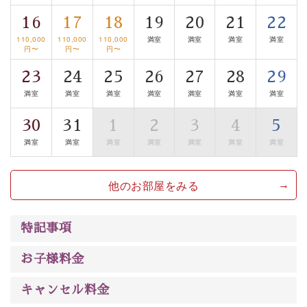
眺望はございませんが、源泉掛け流しの温泉の質を楽し
16
17
18
19
20
21
22
む貸切温泉風呂です。ゆったりといやされるプライベー
トな空間をお愉しみください。
110,000
110,000
110,000
満室
満室
満室
満室
円〜
円〜
円〜
【旅】
23
24
25
26
27
28
29
■諏訪大社4社を巡る無料参拝バス
満室
満室
満室
満室
満室
満室
満室
豊富な知識を持ったドライバー兼ガイドが諏訪大社をご
30
31
1
2
3
4
5
案内します。
事前ご予約制ですので、ご利用ご希望の方
満室
満室
満室
満室
満室
満室
満室
は【3日前まで】にお電話ください。
※交通規制などにより運行できない日がございます
※年末年始及び御柱祭前後は運行しておりません
他のお部屋をみる
以上がプラン内容です。
特記事項
上諏訪温泉“しんゆ”なら諏訪大社など歴史ある諏訪の街
で心癒されます。 清らかな源泉、自然の恵みあるお食
お子様料金
事、諏訪湖に包まれるお部屋、 大人のたしなみを感じて
いただける、美しく癒される宿で贅沢に幸せのときを安
キャンセル料金
心してお過ごしください。