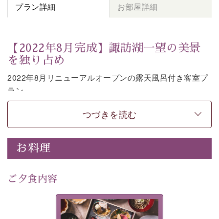
プラン詳細
お部屋詳細
【2022年8月完成】諏訪湖一望の美景
を独り占め
2022年8月リニューアルオープンの露天風呂付き客室プ
ラン。
お部屋の露天風呂で清らかな源泉に抱かれながら、眼下
つづきを読む
に広がる諏訪湖を一望いただけます。
上質な装飾を施した和モダンのお部屋は段差がない等の
使いやすさにも配慮しました。
お料理
時の移り変わりとともに刻々と変わる諏訪湖を眺めなが
ら、贅沢な癒しの時間をお過ごしください。
ご夕食内容
※お客様の安全の為、露天風呂の窓際には柵もしくは転
落防止ワイヤーを設置しております。
美湖膳とは諏訪の地で特別を
-----------【安心への取り組み】----------
提供する為に料理長・神原 裕