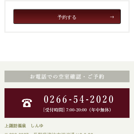
予約する
上諏訪温泉 しんゆ