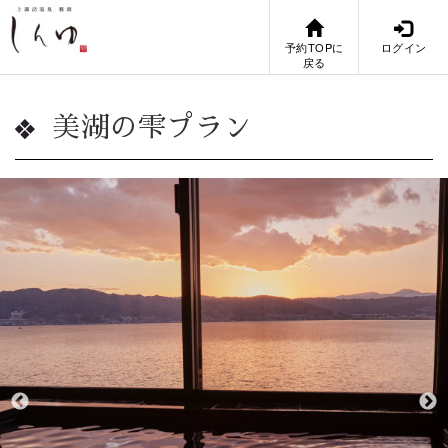
予約TOPに
ログイン
戻る
美湖の雫プラン