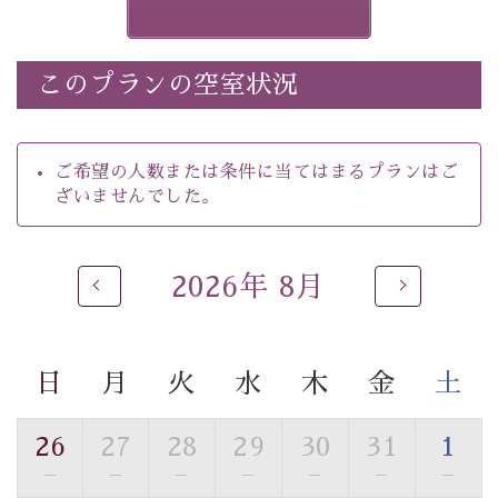
ございます。その際は前日までにご連絡いたします。
※ほたる童謡公園では自由行動となります（ガイドは付
きません）。
このプランの空室状況
※ホタルの発生は自然条件に左右されるため、ご覧いた
だけない場合もございます。
-----------【安心への取り組み】----------
ご希望の人数または条件に当てはまるプランはご
個室料亭、貸切風呂のご利用が可能な上、 安心安全にご
ざいませんでした。
滞在いただけるよう
30項目以上からなる独自の衛生・消毒プログラムの基、
徹底した衛生管理を行っております。
2026年 8月
----------------------------------------------
---
■内容&特典■
・
ほたる童謡公園までのご送迎＆入園券
日
月
火
水
木
金
土
・朝食は個室料亭で個室食
・諏訪大社4社を巡る無料参拝バス（事前予約制）
26
27
28
29
30
31
1
・館内着をご用意
—
—
—
—
—
—
—
・就寝用パジャマをご用意