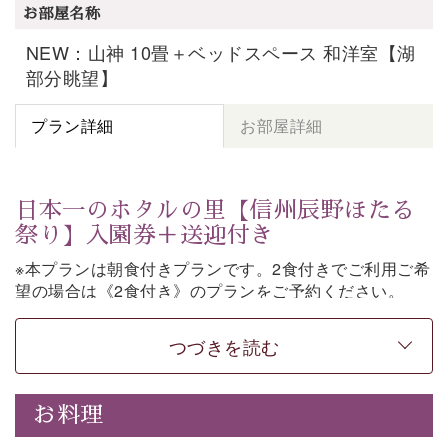
お部屋名称
NEW：山神 10畳＋ベッドスペース 和洋室【湖
部分眺望】
プラン詳細
お部屋詳細
日本一のホタルの里【信州辰野ほたる
祭り】入園券＋送迎付き
※本プランは朝食付きプランです。2食付きでご利用ご希
望の場合は《2食付き》のプランをご予約ください。
「日本一のホタルの里」として知られる辰野町・ほたる
つづきを読む
童謡公園。
そこで開催される【信州辰野ほたる祭り】への送迎と入
園券がついた期間限定プランをご用意いたしました。
お料理
ホタルが織りなす幻想的な光景。昨年は多い日で1日