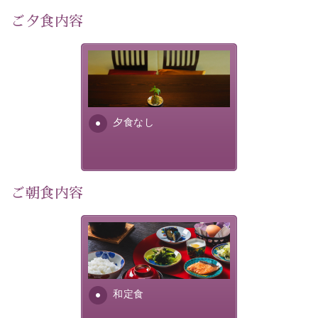
4,000匹以上のホタルが観測されました。（
出典
・画
ご夕食内容
像
：辰野町）
自然豊かな信州ならではの風情をご体験ください。
夕食なしご夕食を追加される
場合は、二食付きのプランを
宿泊期間：2026年6月13日～21日
お選びくださいませ。
夕食なし
【スケジュール】
19：10 お隣の「ホテル紅や」ロビー集合
19：20 出発（近隣旅館2か所を経由します）
20：00 ほたる童謡公園到着（60分間の自由時間）
21：00 ほたる童謡公園出発
ご朝食内容
21：45 「ホテル紅や」到着
【ご予約前にご確認ください】
さっぱりとした和食膳に使わ
※本プランはバスの定員に限りがあるため、先着順での
れる食材は、諏訪の名産品を
ご案内となります。
ふんだんに取り入れ、安心・
※ご予約完了後でも、時間差により満席となる場合がご
安全を心掛けた長野県産...
和定食
ざいます。その際は当館よりご連絡申し上げます。
※催行人数に満たない場合は、催行を見合わせる場合が