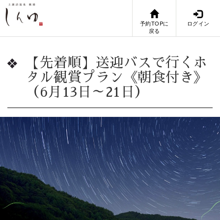
予約TOPに
ログイン
戻る
【先着順】送迎バスで行くホ
タル観賞プラン《朝食付き》
（6月13日～21日）