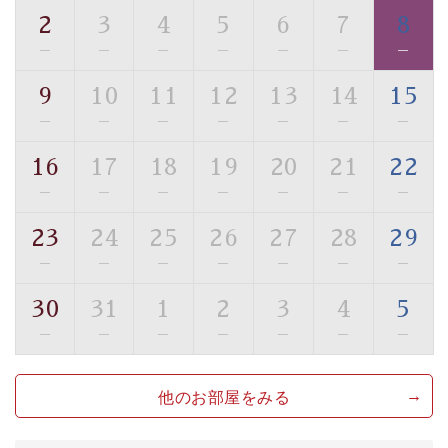
・環境に配慮したアメニティをご用意
2
3
4
5
6
7
8
・館内フリーWi-Fi
—
—
—
—
—
—
—
・駐車場完備
9
10
11
12
13
14
15
・チェックイン15時、チェックアウト10時
—
—
—
—
—
—
—
【お食事】
16
17
18
19
20
21
22
・個室料亭で個室食
—
—
—
—
—
—
—
・朝食はこだわりの味噌汁をはじめとした和定食
23
24
25
26
27
28
29
【温泉】
—
—
—
—
—
—
—
自家源泉「美翠源泉」は酸化の進みが遅く新鮮で若返り
の効果が高い、極めて希有な源泉です。身も心も癒され
30
31
1
2
3
4
5
るご入浴をお愉しみください。
—
—
—
—
—
—
—
■お座敷風呂（大浴場）
温泉の成分に合わせ、防菌防カビの特殊素材の畳を使
他のお部屋をみる
用。 足元が柔らかく、そして滑りにくい畳のお風呂で
す。