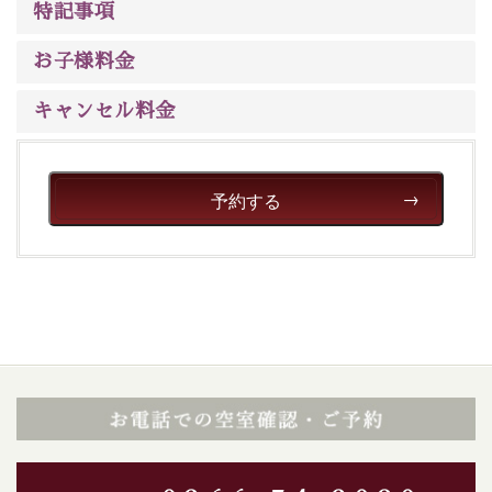
※男性大浴場までのご移動には階段がございます。 予め
特記事項
ご了承のほどお願いいたします。
お子様料金
■貸切温泉風呂 （40分2000円）
キャンセル料金
眺望はございませんが、源泉掛け流しの温泉の質を楽し
む貸切温泉風呂です。ゆったりといやされるプライベー
トな空間をお愉しみください。
予約する
【旅】
■諏訪大社4社を巡る無料参拝バス
豊富な知識を持ったドライバー兼ガイドが諏訪大社をご
案内します。
事前ご予約制ですので、ご利用ご希望の方
は【3日前まで】にお電話ください。
※交通規制などにより運行できない日がございます
※年末年始及び御柱祭前後は運行しておりません
以上がプラン内容です。
上諏訪温泉“しんゆ”なら諏訪大社など歴史ある諏訪の街