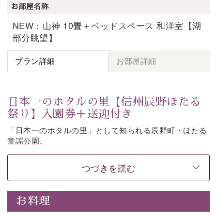
お部屋名称
NEW：山神 10畳＋ベッドスペース 和洋室【湖
部分眺望】
プラン詳細
お部屋詳細
日本一のホタルの里【信州辰野ほたる
祭り】入園券＋送迎付き
「日本一のホタルの里」として知られる辰野町・ほたる
童謡公園。
そこで開催される【信州辰野ほたる祭り】への送迎と入
園券がついた期間限定プランをご用意いたしました。
つづきを読む
ホタルが織りなす幻想的な光景。昨年は多い日で1日
4,000匹以上のホタルが観測されました。（出典
・画
お料理
像
：辰野町）