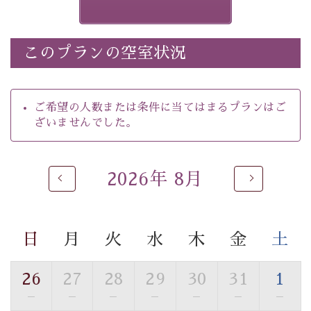
きません）。
※ホタルの発生は自然条件に左右されるため、ご覧いた
だけない場合もございます。
このプランの空室状況
-----------【安心への取り組み】----------
個室料亭、貸切風呂のご利用が可能な上、 安心安全にご
滞在いただけるよう
ご希望の人数または条件に当てはまるプランはご
30項目以上からなる独自の衛生・消毒プログラムの基、
ざいませんでした。
徹底した衛生管理を行っております。
----------------------------------------------
2026年 8月
■内容&特典■
・
ほたる童謡公園までのご送迎＆入園券
・朝夕個室料亭で個室食
日
月
火
水
木
金
土
・諏訪大社4社を巡る無料参拝バス（事前予約制）
・館内着をご用意
・就寝用パジャマをご用意
26
27
28
29
30
31
1
・環境に配慮したアメニティをご用意
—
—
—
—
—
—
—