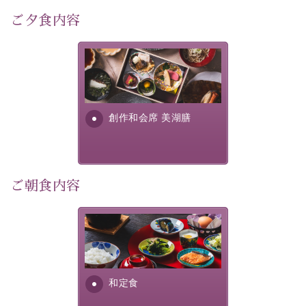
自然豊かな信州ならではの風情をご体験ください。
ご夕食内容
宿泊期間:2026年6月13日～21日
美湖膳とは諏訪の地で特別を
【スケジュール】
提供する為に料理長・神原 裕
17：30 ご夕食
明が考え出した創作和会席で
19：10 お隣の「ホテル紅や」ロビー集合
す。美しい諏訪湖の幸...
創作和会席 美湖膳
19：20 出発（近隣旅館2か所を経由します）
20：00 ほたる童謡公園到着（60分間の自由時間）
21：00 ほたる童謡公園出発
21：45 「ホテル紅や」到着
ご朝食内容
【ご予約前にご確認ください】
※本プランはバスの定員に限りがあるため、先着順での
ご案内となります。
さっぱりとした和食膳に使わ
※ご予約完了後でも、時間差により満席となる場合がご
れる食材は、諏訪の名産品を
ざいます。その際は当館よりご連絡申し上げます。
ふんだんに取り入れ、安心・
※催行人数に満たない場合は、催行を見合わせる場合が
安全を心掛けた長野県産...
和定食
ございます。その際は前日までにご連絡いたします。
※ほたる童謡公園では自由行動となります（ガイドは付