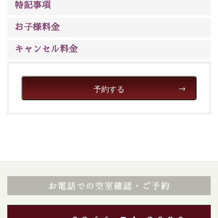
特記事項
※男性大浴場までのご移動には階段がございます。 予め
ご了承のほどお願いいたします。
お子様料金
■貸切温泉風呂 （40分2000円）
キャンセル料金
眺望はございませんが、源泉掛け流しの温泉の質を楽し
む貸切温泉風呂です。ゆったりといやされるプライベー
トな空間をお愉しみください。
予約する
【旅】
■諏訪大社4社を巡る無料参拝バス
豊富な知識を持ったドライバー兼ガイドが諏訪大社をご
案内します。事前ご予約制ですので、ご利用ご希望の方
は【3日前まで】にお電話ください。
※交通規制などにより運行できない日がございます
※年末年始及び御柱祭前後は運行しておりません
以上が送迎バスで行くホタル観賞プラン《2食付き》の
内容です。