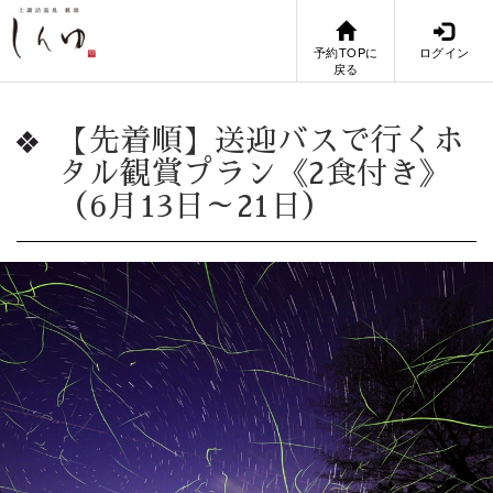
予約TOPに
ログイン
戻る
【先着順】送迎バスで行くホ
タル観賞プラン《2食付き》
（6月13日～21日）