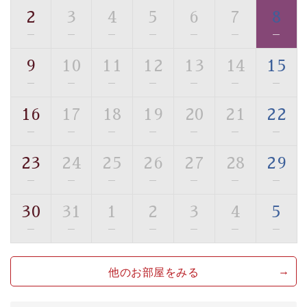
・館内フリーWi-Fi
2
3
4
5
6
7
8
・駐車場完備
—
—
—
—
—
—
—
・チェックイン15時、チェックアウト10時
9
10
11
12
13
14
15
【お食事】
—
—
—
—
—
—
—
・朝夕個室料亭で個室食
・夕食は地産地消の創作和会席 美湖膳（二十四節気と
16
17
18
19
20
21
22
いう昔の暦による料理表現）
—
—
—
—
—
—
—
・朝食はこだわりの味噌汁をはじめとした和定食
23
24
25
26
27
28
29
【温泉】
—
—
—
—
—
—
—
自家源泉「美翠源泉」は酸化の進みが遅く新鮮で若返り
の効果が高い、極めて希有な源泉です。身も心も癒され
30
31
1
2
3
4
5
るご入浴をお愉しみください。
—
—
—
—
—
—
—
■お座敷風呂（大浴場）
温泉の成分に合わせ、防菌防カビの特殊素材の畳を使
他のお部屋をみる
用。 足元が柔らかく、そして滑りにくい畳のお風呂で
す。