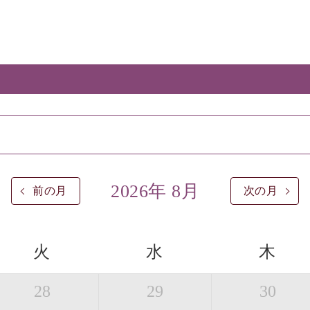
2026年 8月
前の月
次の月
火
水
木
28
29
30