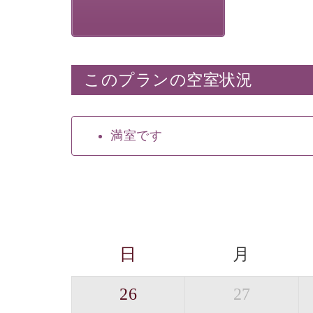
このプランの空室状況
満室です
日
月
26
27