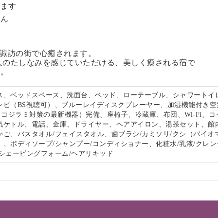
います
せん
る諏訪の街で心癒されます。
人のたしなみを感じていただける、美しく癒される宿で
い。
ス、ベッドスペース、洗面台、ベッド、ローテーブル、シャワートイ
レビ（BS視聴可）、ブルーレイディスクプレーヤー、加湿機能付き空
s（トコジラミ対策の最新機器）完備、座椅子、冷蔵庫、布団、Wi-Fi、
気ケトル、電話、金庫、ドライヤー、ヘアアイロン、湯茶セット、館
かご、バスタオル/フェイスタオル、歯ブラシ/カミソリ/クシ（バイオ
、ボディソープ/シャンプー/コンディショナー、化粧水/乳液/クレン
/シェービングフォーム/ヘアリキッド