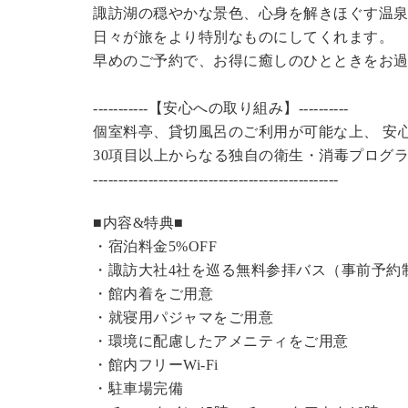
諏訪湖の穏やかな景色、心身を解きほぐす温
日々が旅をより特別なものにしてくれます。
早めのご予約で、お得に癒しのひとときをお
-----------【安心への取り組み】----------
個室料亭、貸切風呂のご利用が可能な上、 安
30項目以上からなる独自の衛生・消毒プログ
----------------------------------------------
---
■内容&特典■
・宿泊料金5%OFF
・諏訪大社4社を巡る無料参拝バス（事前予約
・館内着をご用意
・就寝用パジャマをご用意
・環境に配慮したアメニティをご用意
・館内フリーWi-Fi
・駐車場完備