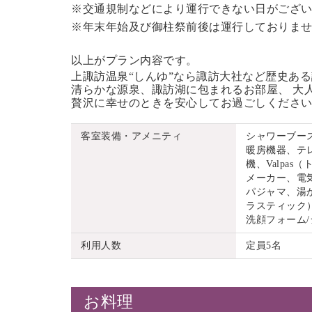
※交通規制などにより運行できない日がござ
※年末年始及び御柱祭前後は運行しておりま
以上がプラン内容です。
上諏訪温泉“しんゆ”なら諏訪大社など歴史あ
清らかな源泉、諏訪湖に包まれるお部屋、 大
贅沢に幸せのときを安心してお過ごしくださ
客室装備・アメニティ
シャワーブー
暖房機器、テ
機、Valpa
メーカー、電
パジャマ、湯
ラスティック）
洗顔フォーム
利用人数
定員5名
お料理