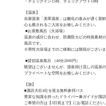
・チェックイン15時、チェックアウト10時
【温泉】
自家源泉「美翠源泉」は酸化の進みが遅く新
心も癒されるご入浴をお愉しみください。
■お座敷風呂（大浴場）
温泉の成分に合わせ、防菌防カビの特殊素材の
風呂です。
※男性大浴場までのご移動には階段がございま
■貸切温泉風呂 （40分2000円）
眺望はございませんが、源泉掛け流しの温泉
プライベートな空間をお愉しみください。
【旅】
■諏訪大社4社を巡る無料参拝バス
豊富な知識を持ったドライバー兼ガイドが諏
ご希望の方は【3日前まで】にお電話ください