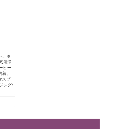
レ、冷
気清浄
コーヒー
内着、
マスプ
ジング/