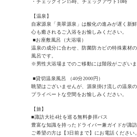
・チェックイン15時、チェックアウト10時
【温泉】
自家源泉「美翠源泉」は酸化の進みが遅く新
心も癒されるご入浴をお愉しみください。
■お座敷風呂（大浴場）
温泉の成分に合わせ、防菌防カビの特殊素材の
風呂です。
※男性大浴場までのご移動には階段がございま
■貸切温泉風呂 （40分2000円）
眺望はございませんが、源泉掛け流しの温泉
プライベートな空間をお愉しみください。
【旅】
■諏訪大社4社を巡る無料参拝バス
豊富な知識を持ったドライバー兼ガイドが諏
ご希望の方は【3日前まで】にお電話ください