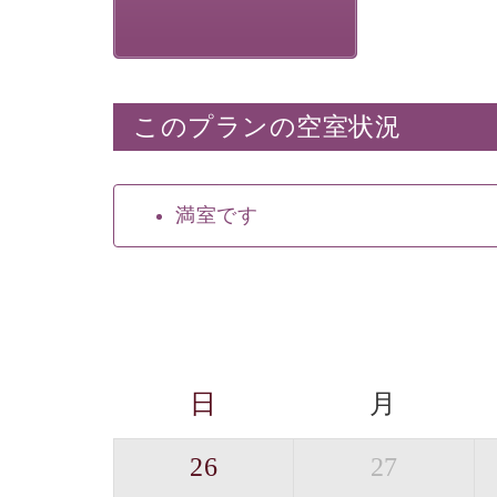
このプランの空室状況
満室です
日
月
26
27