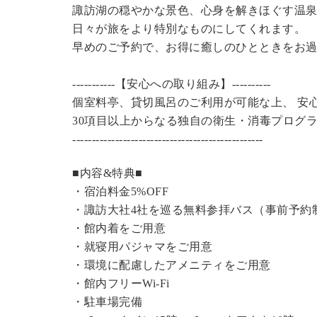
諏訪湖の穏やかな景色、心身を解きほぐす温
日々が旅をより特別なものにしてくれます。
早めのご予約で、お得に癒しのひとときをお
-----------【安心への取り組み】----------
個室料亭、貸切風呂のご利用が可能な上、 安
30項目以上からなる独自の衛生・消毒プログ
----------------------------------------------
---
■内容&特典■
・宿泊料金5%OFF
・諏訪大社4社を巡る無料参拝バス（事前予約
・館内着をご用意
・就寝用パジャマをご用意
・環境に配慮したアメニティをご用意
・館内フリーWi-Fi
・駐車場完備