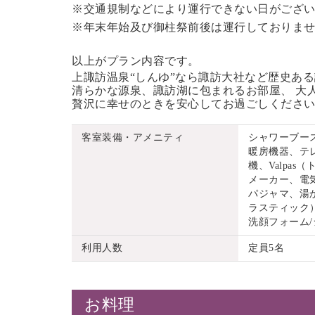
※交通規制などにより運行できない日がござ
※年末年始及び御柱祭前後は運行しておりま
以上がプラン内容です。
上諏訪温泉“しんゆ”なら諏訪大社など歴史あ
清らかな源泉、諏訪湖に包まれるお部屋、 大
贅沢に幸せのときを安心してお過ごしくださ
客室装備・アメニティ
シャワーブー
暖房機器、テ
機、Valpa
メーカー、電
パジャマ、湯
ラスティック）
洗顔フォーム
利用人数
定員5名
お料理