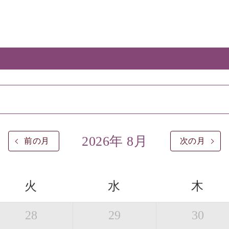
2026年 8月
前の月
次の月
火
水
木
28
29
30