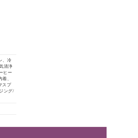
レ、冷
気清浄
コーヒー
内着、
マスプ
ジング/