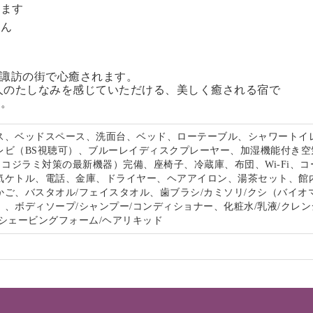
います
せん
る諏訪の街で心癒されます。
人のたしなみを感じていただける、美しく癒される宿で
い。
ス、ベッドスペース、洗面台、ベッド、ローテーブル、シャワートイ
レビ（BS視聴可）、ブルーレイディスクプレーヤー、加湿機能付き空
s（トコジラミ対策の最新機器）完備、座椅子、冷蔵庫、布団、Wi-Fi、
気ケトル、電話、金庫、ドライヤー、ヘアアイロン、湯茶セット、館
かご、バスタオル/フェイスタオル、歯ブラシ/カミソリ/クシ（バイオ
、ボディソープ/シャンプー/コンディショナー、化粧水/乳液/クレン
/シェービングフォーム/ヘアリキッド