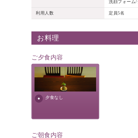
洗顔フォーム
利用人数
定員5名
お料理
ご夕食内容
夕食なしご夕食を追加される
場合は、二食付きのプランを
お選びくださいませ。
夕食なし
ご朝食内容