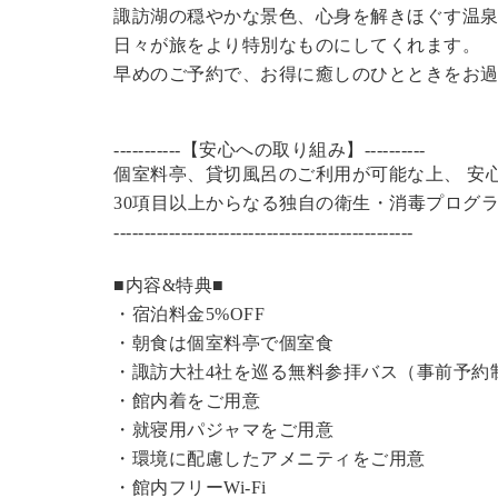
諏訪湖の穏やかな景色、心身を解きほぐす温
日々が旅をより特別なものにしてくれます。
早めのご予約で、お得に癒しのひとときをお
-----------【安心への取り組み】----------
個室料亭、貸切風呂のご利用が可能な上、 安
30項目以上からなる独自の衛生・消毒プログ
----------------------------------------------
---
■内容&特典■
・宿泊料金5%OFF
・朝食は個室料亭で個室食
・諏訪大社4社を巡る無料参拝バス（事前予約
・館内着をご用意
・就寝用パジャマをご用意
・環境に配慮したアメニティをご用意
・館内フリーWi-Fi