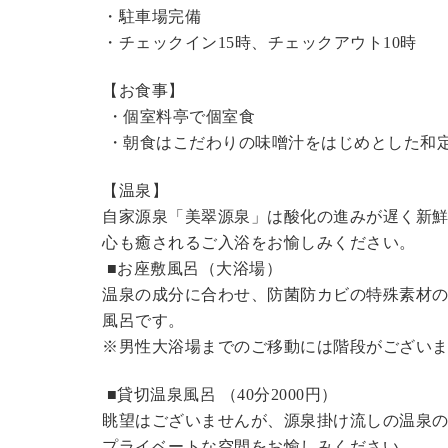
・駐車場完備
・チェックイン15時、チェックアウト10時
【お食事】
・個室料亭で個室食
・朝食はこだわりの味噌汁をはじめとした和
【温泉】
自家源泉「美翠源泉」は酸化の進みが遅く新
心も癒されるご入浴をお愉しみください。
■お座敷風呂（大浴場）
温泉の成分に合わせ、防菌防カビの特殊素材の
風呂です。
※男性大浴場までのご移動には階段がございま
■貸切温泉風呂 （40分2000円）
眺望はございませんが、源泉掛け流しの温泉
プライベートな空間をお愉しみください。