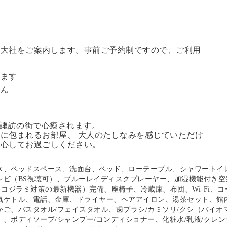
訪大社をご案内します。
事前ご予約制ですので、ご利用
。
います
せん
る諏訪の街で心癒されます。
に包まれるお部屋、 大人のたしなみを感じていただけ
安心してお過ごしください。
ス、ベッドスペース、洗面台、ベッド、ローテーブル、シャワートイ
レビ（BS視聴可）、ブルーレイディスクプレーヤー、加湿機能付き空
s（トコジラミ対策の最新機器）完備、座椅子、冷蔵庫、布団、Wi-Fi、
気ケトル、電話、金庫、ドライヤー、ヘアアイロン、湯茶セット、館
かご、バスタオル/フェイスタオル、歯ブラシ/カミソリ/クシ（バイオ
、ボディソープ/シャンプー/コンディショナー、化粧水/乳液/クレン