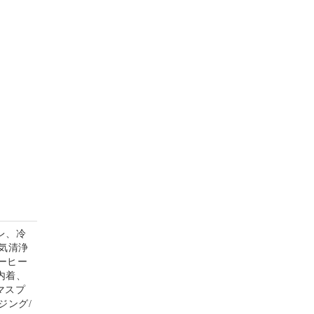
レ、冷
気清浄
コーヒー
内着、
マスプ
ジング/