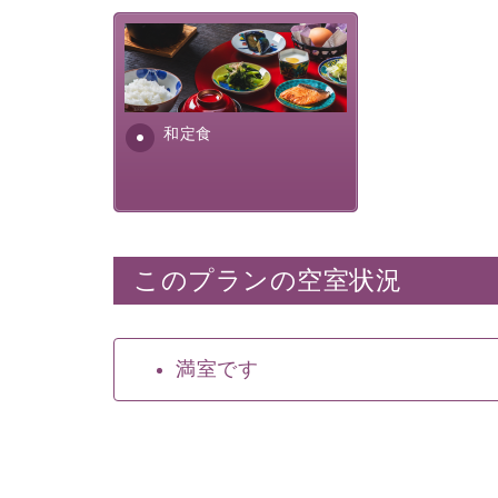
さっぱりとした和食膳に使わ
れる食材は、諏訪の名産品を
ふんだんに取り入れ、安心・
安全を心掛けた長野県産...
和定食
このプランの空室状況
満室です