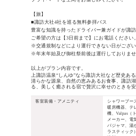
【旅】
■諏訪大社4社を巡る無料参拝バス
豊富な知識を持ったドライバー兼ガイドが諏
ご希望の方は【3日前まで】にお電話ください
※交通規制などにより運行できない日がござ
※年末年始及び御柱祭前後は運行しておりま
以上がプラン内容です。
上諏訪温泉“しんゆ”なら諏訪大社など歴史あ
清らかな源泉、自然の恵みあるお食事、諏訪湖
る、美しく癒される宿で贅沢に幸せのときを
客室装備・アメニティ
シャワーブー
暖房機器、テ
機、Valpa
メーカー、電
パジャマ、湯
ラスティック）