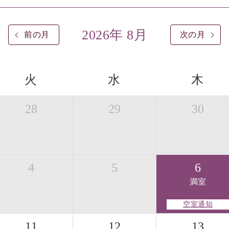
2026年 8月
前の月
次の月
火
水
木
28
29
30
4
5
6
満室
空室通知
11
12
13