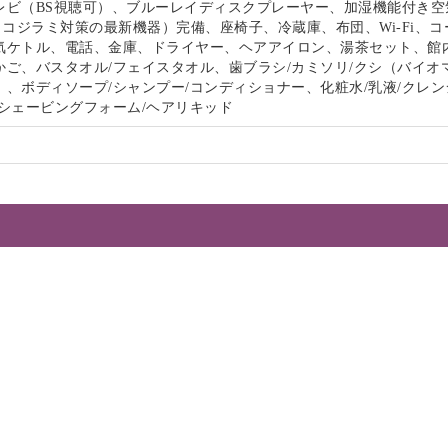
レビ（BS視聴可）、ブルーレイディスクプレーヤー、加湿機能付き空
s（トコジラミ対策の最新機器）完備、座椅子、冷蔵庫、布団、Wi-Fi、
気ケトル、電話、金庫、ドライヤー、ヘアアイロン、湯茶セット、館
かご、バスタオル/フェイスタオル、歯ブラシ/カミソリ/クシ（バイオ
、ボディソープ/シャンプー/コンディショナー、化粧水/乳液/クレン
/シェービングフォーム/ヘアリキッド