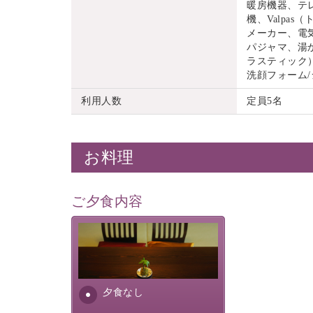
暖房機器、テ
機、Valpa
メーカー、電
パジャマ、湯
ラスティック）
洗顔フォーム
利用人数
定員5名
お料理
ご夕食内容
夕食なしご夕食を追加される
場合は、二食付きのプランを
お選びくださいませ。
夕食なし