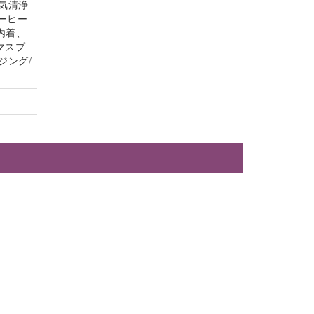
気清浄
コーヒー
内着、
マスプ
ジング/