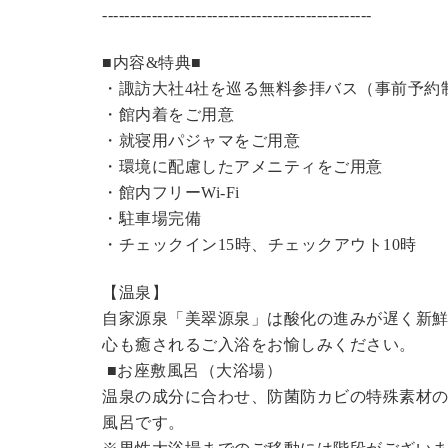
----------------------------------------------
---
■内容&特典■
・諏訪大社4社を巡る無料参拝バス（事前予約
・館内着をご用意
・就寝用パジャマをご用意
・環境に配慮したアメニティをご用意
・館内フリーWi-Fi
・駐車場完備
・チェックイン15時、チェックアウト10時
【温泉】
自家源泉「美翠源泉」は酸化の進みが遅く新
心も癒されるご入浴をお愉しみください。
■お座敷風呂（大浴場）
温泉の成分に合わせ、防菌防カビの特殊素材の
風呂です。