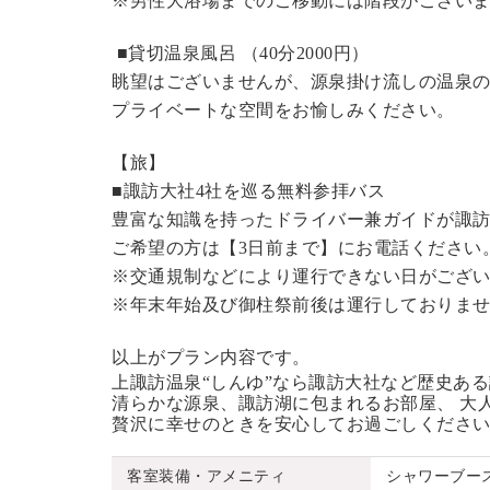
※男性大浴場までのご移動には階段がございま
■貸切温泉風呂 （40分2000円）
眺望はございませんが、源泉掛け流しの温泉
プライベートな空間をお愉しみください。
【旅】
■諏訪大社4社を巡る無料参拝バス
豊富な知識を持ったドライバー兼ガイドが諏
ご希望の方は【3日前まで】にお電話ください
※交通規制などにより運行できない日がござ
※年末年始及び御柱祭前後は運行しておりま
以上がプラン内容です。
上諏訪温泉“しんゆ”なら諏訪大社など歴史あ
清らかな源泉、諏訪湖に包まれるお部屋、 大
贅沢に幸せのときを安心してお過ごしくださ
客室装備・アメニティ
シャワーブー