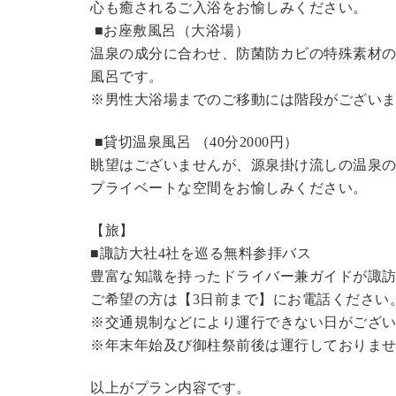
心も癒されるご入浴をお愉しみください。
■お座敷風呂（大浴場）
温泉の成分に合わせ、防菌防カビの特殊素材の
風呂です。
※男性大浴場までのご移動には階段がございま
■貸切温泉風呂 （40分2000円）
眺望はございませんが、源泉掛け流しの温泉
プライベートな空間をお愉しみください。
【旅】
■諏訪大社4社を巡る無料参拝バス
豊富な知識を持ったドライバー兼ガイドが諏
ご希望の方は【3日前まで】にお電話ください
※交通規制などにより運行できない日がござ
※年末年始及び御柱祭前後は運行しておりま
以上がプラン内容です。