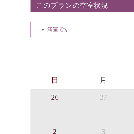
このプランの空室状況
満室です
日
月
26
27
2
3