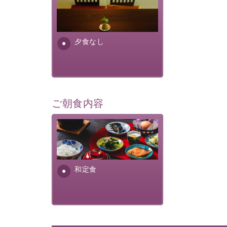
夕食なしご夕食を追加される
場合は、二食付きのプランを
お選びくださいませ。
夕食なし
ご朝食内容
さっぱりとした和食膳に使わ
れる食材は、諏訪の名産品を
ふんだんに取り入れ、安心・
安全を心掛けた長野県産...
和定食