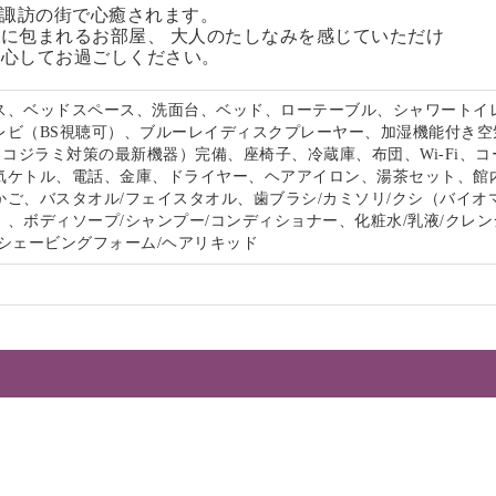
る諏訪の街で心癒されます。
に包まれるお部屋、 大人のたしなみを感じていただけ
安心してお過ごしください。
ス、ベッドスペース、洗面台、ベッド、ローテーブル、シャワートイ
レビ（BS視聴可）、ブルーレイディスクプレーヤー、加湿機能付き空
s（トコジラミ対策の最新機器）完備、座椅子、冷蔵庫、布団、Wi-Fi、
気ケトル、電話、金庫、ドライヤー、ヘアアイロン、湯茶セット、館
かご、バスタオル/フェイスタオル、歯ブラシ/カミソリ/クシ（バイオ
、ボディソープ/シャンプー/コンディショナー、化粧水/乳液/クレン
/シェービングフォーム/ヘアリキッド