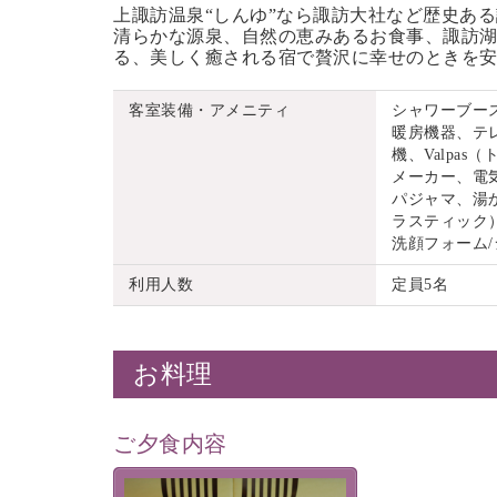
上諏訪温泉“しんゆ”なら諏訪大社など歴史あ
清らかな源泉、自然の恵みあるお食事、諏訪湖
る、美しく癒される宿で贅沢に幸せのときを
客室装備・アメニティ
シャワーブー
暖房機器、テ
機、Valpa
メーカー、電
パジャマ、湯
ラスティック）
洗顔フォーム
利用人数
定員5名
お料理
ご夕食内容