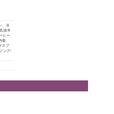
レ、冷
気清浄
コーヒー
内着、
マスプ
ジング/