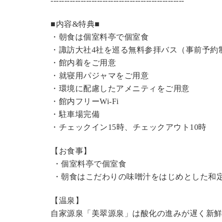
----------------------------------------------
---
■内容&特典■
・朝食は個室料亭で個室食
・諏訪大社4社を巡る無料参拝バス（事前予約
・館内着をご用意
・就寝用パジャマをご用意
・環境に配慮したアメニティをご用意
・館内フリーWi-Fi
・駐車場完備
・チェックイン15時、チェックアウト10時
【お食事】
・個室料亭で個室食
・朝食はこだわりの味噌汁をはじめとした和
【温泉】
自家源泉「美翠源泉」は酸化の進みが遅く新