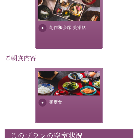
美湖膳とは諏訪の地で特別を
■内容&特典■
提供する為に料理長・神原 裕
明が考え出した創作和会席で
・記念写真＆オリジナル【フォトフレームカード】プレ
す。美しい諏訪湖の幸...
ゼント
創作和会席 美湖膳
・
思い出デザートプレート付き
・朝夕個室料亭で個室食
・諏訪大社4社を巡る無料参拝バス（事前予約制）
・館内着をご用意
ご朝食内容
・就寝用パジャマをご用意
・環境に配慮したアメニティをご用意
さっぱりとした和食膳に使わ
・館内フリーWi-Fi
れる食材は、諏訪の名産品を
・駐車場完備
ふんだんに取り入れ、安心・
・チェックイン15時、チェックアウト10時
安全を心掛けた長野県産...
和定食
【お食事】
・朝夕個室料亭で個室食
・夕食は地産地消の創作和会席 美湖膳（二十四節気と
いう昔の暦による料理表現）
このプランの空室状況