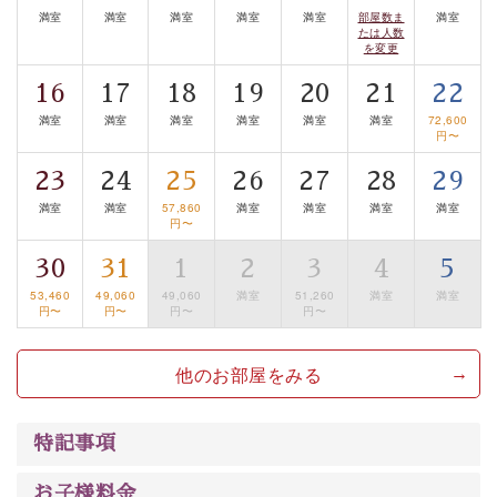
満室
満室
満室
満室
満室
部屋数ま
満室
【旅】
たは人数
を変更
■諏訪大社4社を巡る無料参拝バス
豊富な知識を持ったドライバー兼ガイドが諏訪大社をご
16
17
18
19
20
21
22
案内します。
事前ご予約制ですので、ご利用ご希望の方
満室
満室
満室
満室
満室
満室
72,600
は【3日前まで】にお電話ください。
円〜
※交通規制などにより運行できない日がございます
23
24
25
26
27
28
29
※年末年始及び御柱祭前後は運行しておりません
満室
満室
57,860
満室
満室
満室
満室
円〜
以上がプラン内容です。
30
31
1
2
3
4
5
上諏訪温泉“しんゆ”なら諏訪大社など歴史ある諏訪の街
53,460
49,060
49,060
満室
51,260
満室
満室
で心癒されます。
円〜
円〜
円〜
円〜
清らかな源泉、自然の恵みあるお食事、諏訪湖に包まれ
るお部屋、 大人のたしなみを感じていただける、美しく
他のお部屋をみる
癒される宿で贅沢に幸せのときを安心してお過ごしくだ
さい。
特記事項
お子様料金