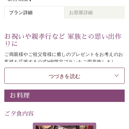
プラン詳細
お部屋詳細
お祝いや親孝行など 家族との思い出作
りに
ご両親様やご祖父母様に癒しのプレゼントをお考えのお
客様を
応援する公式HP限定プランをご用意致しまし
た。
つづきを読む
日頃なかなか言えない感謝の気持ちを
ご旅行で
お伝えし
てみてはいかがでしょうか。
-----------【安心への取り組み】----------
お料理
個室料亭、貸切風呂のご利用が可能な上、 安心安全にご
滞在いただけるよう
30項目以上からなる独自の衛生・消毒プログラムの基、
ご夕食内容
徹底した衛生管理を行っております。
---------------------------------------------