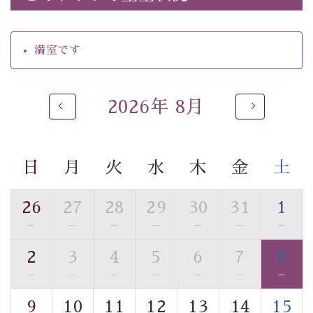
・朝食はこだわりの味噌汁をはじめとした和定食
【温泉】
満室です
自家源泉「美翠源泉」は酸化の進みが遅く新鮮で若返り
の効果が高い、極めて希有な源泉です。身も心も癒され
るご入浴をお愉しみください。
2026年 8月
■お座敷風呂（大浴場）
温泉の成分に合わせ、防菌防カビの特殊素材の畳を使
用。 足元が柔らかく、そして滑りにくい畳のお風呂で
日
月
火
水
木
金
土
す。
※男性大浴場までのご移動には階段がございます。 予め
ご了承のほどお願いいたします。
26
27
28
29
30
31
1
—
—
—
—
—
—
—
■貸切温泉風呂 （40分2000円）
2
3
4
5
6
7
8
眺望はございませんが、源泉掛け流しの温泉の質を楽し
む貸切温泉風呂です。ゆったりといやされるプライベー
—
—
—
—
—
—
—
トな空間をお愉しみください。
9
10
11
12
13
14
15