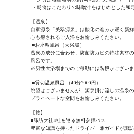
・朝食はこだわりの味噌汁をはじめとした和
【温泉】
自家源泉「美翠源泉」は酸化の進みが遅く新
心も癒されるご入浴をお愉しみください。
■お座敷風呂（大浴場）
温泉の成分に合わせ、防菌防カビの特殊素材の
風呂です。
※男性大浴場までのご移動には階段がございま
■貸切温泉風呂 （40分
2000円
）
眺望はございませんが、源泉掛け流しの温泉
プライベートな空間をお愉しみください。
【旅】
■諏訪大社4社を巡る無料参拝バス
豊富な知識を持ったドライバー兼ガイドが諏