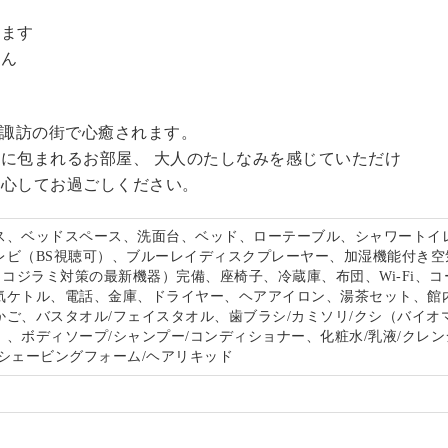
。
います
せん
る諏訪の街で心癒されます。
に包まれるお部屋、 大人のたしなみを感じていただけ
安心してお過ごしください。
ス、ベッドスペース、洗面台、ベッド、ローテーブル、シャワートイ
レビ（BS視聴可）、ブルーレイディスクプレーヤー、加湿機能付き空
s（トコジラミ対策の最新機器）完備、座椅子、冷蔵庫、布団、Wi-Fi、
気ケトル、電話、金庫、ドライヤー、ヘアアイロン、湯茶セット、館
かご、バスタオル/フェイスタオル、歯ブラシ/カミソリ/クシ（バイオ
、ボディソープ/シャンプー/コンディショナー、化粧水/乳液/クレン
/シェービングフォーム/ヘアリキッド