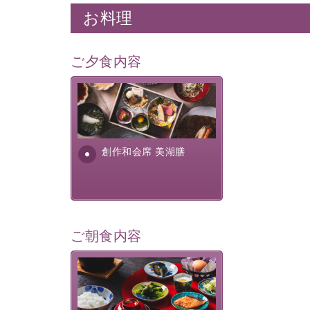
お料理
ご夕食内容
美湖膳とは諏訪の地で特別を
提供する為に料理長・神原 裕
明が考え出した創作和会席で
す。美しい諏訪湖の幸...
創作和会席 美湖膳
ご朝食内容
さっぱりとした和食膳に使わ
れる食材は、諏訪の名産品を
ふんだんに取り入れ、安心・