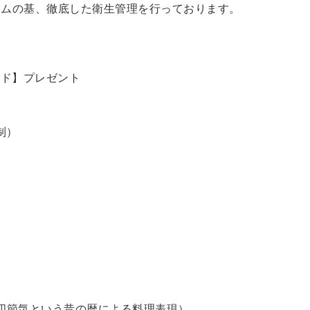
ラムの基、徹底した衛生管理を行っております。
ード】プレゼント
制）
四節気という昔の暦による料理表現）