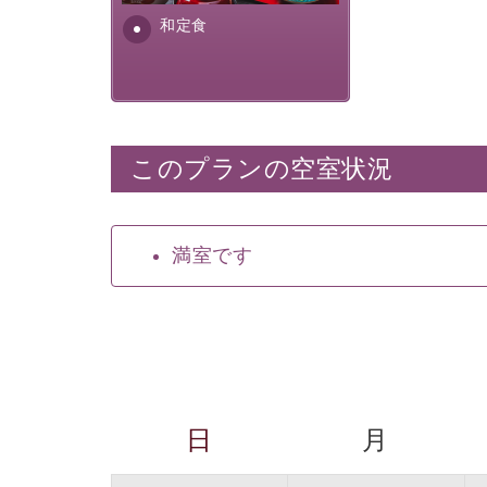
安全を心掛けた長野県産...
和定食
このプランの空室状況
満室です
日
月