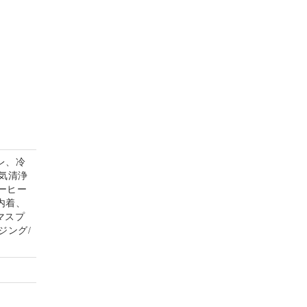
レ、冷
気清浄
コーヒー
内着、
マスプ
ジング/