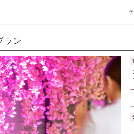
→ 
プラン