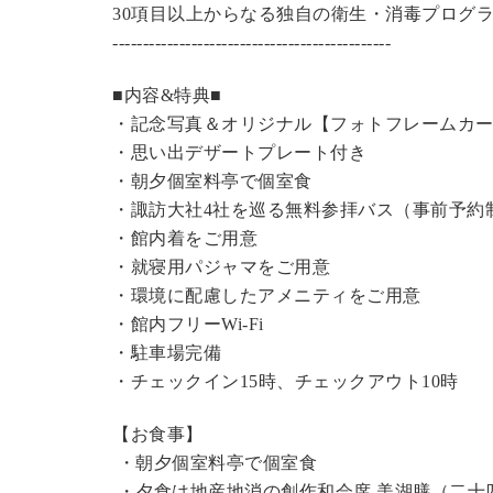
30項目以上からなる独自の衛生・消毒プログ
----------------------------------------------
■内容&特典■
・記念写真＆オリジナル【フォトフレームカ
・思い出デザートプレート付き
・朝夕個室料亭で個室食
・諏訪大社4社を巡る無料参拝バス（事前予約
・館内着をご用意
・就寝用パジャマをご用意
・環境に配慮したアメニティをご用意
・館内フリーWi-Fi
・駐車場完備
・チェックイン15時、チェックアウト10時
【お食事】
・朝夕個室料亭で個室食
・夕食は地産地消の創作和会席 美湖膳（二十