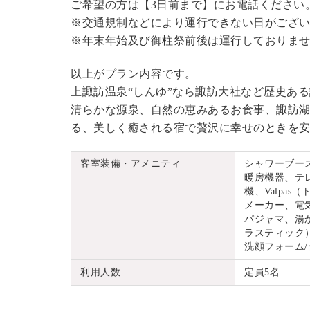
ご希望の方は【3日前まで】にお電話ください
※交通規制などにより運行できない日がござ
※年末年始及び御柱祭前後は運行しておりま
以上がプラン内容です。
上諏訪温泉“しんゆ”なら諏訪大社など歴史あ
清らかな源泉、自然の恵みあるお食事、諏訪湖
る、美しく癒される宿で贅沢に幸せのときを
客室装備・アメニティ
シャワーブー
暖房機器、テ
機、Valpa
メーカー、電
パジャマ、湯
ラスティック）
洗顔フォーム
利用人数
定員5名