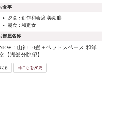
お食事
夕食 : 創作和会席 美湖膳
朝食 : 和定食
お部屋名称
NEW：山神 10畳＋ベッドスペース 和洋
室【湖部分眺望】
戻る
日にちを変更