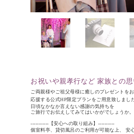
お祝いや親孝行など 家族との
ご両親様やご祖父母様に癒しのプレゼントを
応援する公式HP限定プランをご用意致しまし
日頃なかなか言えない感謝の気持ちを
ご旅行で
お伝えしてみてはいかがでしょうか
-----------【安心への取り組み】----------
個室料亭、貸切風呂のご利用が可能な上、 安