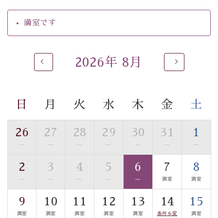
【温泉】
満室です
自家源泉「美翠源泉」は酸化の進みが遅く新鮮で若返り
の効果が高い、極めて希有な源泉です。身も心も癒され
るご入浴をお愉しみください。
2026年 8月
■お座敷風呂（大浴場）
温泉の成分に合わせ、防菌防カビの特殊素材の畳を使
用。 足元が柔らかく、そして滑りにくい畳のお風呂で
日
月
火
水
木
金
土
す。
■貸切温泉風呂 （40分無料）
26
27
28
29
30
31
1
眺望はございませんが、源泉掛け流しの温泉の質を楽し
—
—
—
—
—
—
—
む貸切温泉風呂です。ゆったりといやされるプライベー
2
3
4
5
6
7
8
トな空間をお愉しみください。
—
—
—
—
—
満室
満室
【旅】
9
10
11
12
13
14
15
■諏訪大社4社を巡る無料参拝バス
満室
満室
満室
満室
満室
条件を変
満室
豊富な知識を持ったドライバー兼ガイドが諏訪大社をご