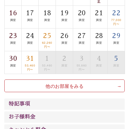
更
案内します。
事前ご予約制ですので、ご利用ご希望の方
16
17
18
19
20
21
22
は【3日前まで】にお電話ください。
満室
満室
満室
満室
満室
満室
77,000
※交通規制などにより運行できない日がございます
円〜
※年末年始及び御柱祭前後は運行しておりません
23
24
25
26
27
28
29
以上がプラン内容です。
満室
満室
62,260
満室
満室
満室
満室
円〜
上諏訪温泉“しんゆ”なら諏訪大社など歴史ある諏訪の街
30
31
1
2
3
4
5
で心癒されます。 清らかな源泉、自然の恵みあるお食
事、諏訪湖に包まれるお部屋、 大人のたしなみを感じて
満室
53,460
53,460
満室
55,660
満室
満室
円〜
円〜
円〜
いただける、美しく癒される宿で贅沢に幸せのときを安
心してお過ごしください。
他のお部屋をみる
特記事項
お子様料金