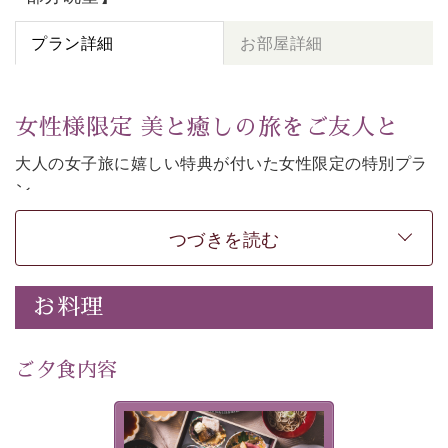
プラン詳細
お部屋詳細
女性様限定 美と癒しの旅をご友人と
大人の女子旅に嬉しい特典が付いた女性限定の特別プラ
ン。
女性同士の癒しの旅を愉しみたいならこちら。
つづきを読む
-----------【安心への取り組み】----------
個室料亭、貸切風呂のご利用が可能な上、 安心安全にご
滞在いただけるよう
お料理
30項目以上からなる独自の衛生・消毒プログラムの基、
徹底した衛生管理を行っております。
---------------------------------------------
ご夕食内容
■内容&特典■
・
貸切温泉風呂
40分無料
美湖膳とは諏訪の地で特別を