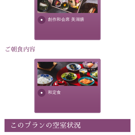
・
1人1,000円分の館内利用券（お飲み物やお土産などに
提供する為に料理長・神原 裕
明が考え出した創作和会席で
利用可能）
す。美しい諏訪湖の幸...
・
「千人風呂」で有名な 片倉館のご入浴券
創作和会席 美湖膳
・お部屋に
クレンジング、化粧水、乳液
をご用意
・朝夕個室料亭で個室食
・諏訪大社4社を巡る無料参拝バス（事前予約制）
・館内着をご用意
ご朝食内容
・就寝用パジャマをご用意
・環境に配慮したアメニティをご用意
さっぱりとした和食膳に使わ
・館内フリーWi-Fi
れる食材は、諏訪の名産品を
・駐車場完備
ふんだんに取り入れ、安心・
・チェックイン15時、チェックアウト10時
安全を心掛けた長野県産...
和定食
【お食事】
・朝夕個室料亭で個室食
・夕食は地産地消の創作和会席 美湖膳（二十四節気と
いう昔の暦による料理表現）
このプランの空室状況
・朝食はこだわりの味噌汁をはじめとした和定食