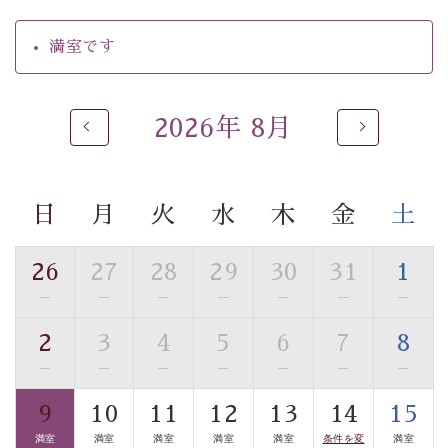
【温泉】
満室です
自家源泉「美翠源泉」は酸化の進みが遅く新鮮で若返り
の効果が高い、極めて希有な源泉です。身も心も癒され
るご入浴をお愉しみください。
2026年 8月
■お座敷風呂（大浴場）
温泉の成分に合わせ、防菌防カビの特殊素材の畳を使
用。 足元が柔らかく、そして滑りにくい畳のお風呂で
日
月
火
水
木
金
土
す。
■貸切温泉風呂 （40分無料）
26
27
28
29
30
31
1
眺望はございませんが、源泉掛け流しの温泉の質を楽し
—
—
—
—
—
—
—
む貸切温泉風呂です。ゆったりといやされるプライベー
2
3
4
5
6
7
8
トな空間をお愉しみください。
—
—
—
—
—
—
—
【旅】
9
10
11
12
13
14
15
■諏訪大社4社を巡る無料参拝バス
満室
満室
満室
満室
満室
条件を変
満室
豊富な知識を持ったドライバー兼ガイドが諏訪大社をご