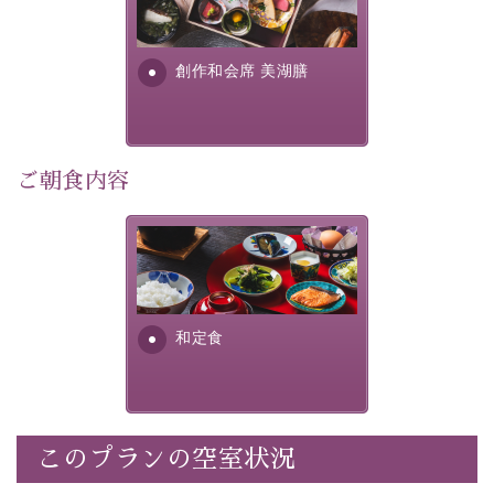
・
1人1,000円分の館内利用券（お飲み物やお土産などに
提供する為に料理長・神原 裕
明が考え出した創作和会席で
利用可能）
す。美しい諏訪湖の幸...
・
「千人風呂」で有名な 片倉館のご入浴券
創作和会席 美湖膳
・お部屋に
クレンジング、化粧水、乳液
をご用意
・朝夕個室料亭で個室食
・諏訪大社4社を巡る無料参拝バス（事前予約制）
・館内着をご用意
ご朝食内容
・就寝用パジャマをご用意
・環境に配慮したアメニティをご用意
さっぱりとした和食膳に使わ
・館内フリーWi-Fi
れる食材は、諏訪の名産品を
・駐車場完備
ふんだんに取り入れ、安心・
・チェックイン15時、チェックアウト10時
安全を心掛けた長野県産...
和定食
【お食事】
・朝夕個室料亭で個室食
・夕食は地産地消の創作和会席 美湖膳（二十四節気と
いう昔の暦による料理表現）
このプランの空室状況
・朝食はこだわりの味噌汁をはじめとした和定食