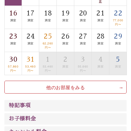
更
案内します。
事前ご予約制ですので、ご利用ご希望の方
16
17
18
19
20
21
22
は【3日前まで】にお電話ください。
満室
満室
満室
満室
満室
満室
77,000
※交通規制などにより運行できない日がございます
円〜
※年末年始及び御柱祭前後は運行しておりません
23
24
25
26
27
28
29
以上がプラン内容です。
満室
満室
62,260
満室
満室
満室
満室
円〜
上諏訪温泉“しんゆ”なら諏訪大社など歴史ある諏訪の街
30
31
1
2
3
4
5
で心癒されます。 清らかな源泉、自然の恵みあるお食
事、諏訪湖に包まれるお部屋、 大人のたしなみを感じて
57,860
53,460
53,460
満室
55,660
満室
満室
円〜
円〜
円〜
円〜
いただける、美しく癒される宿で贅沢に幸せのときを安
心してお過ごしください。
他のお部屋をみる
特記事項
お子様料金