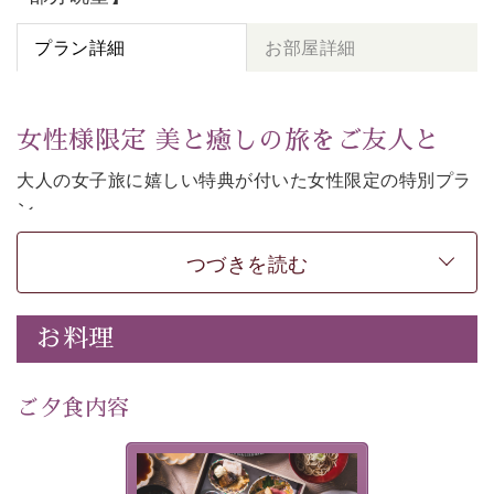
プラン詳細
お部屋詳細
女性様限定 美と癒しの旅をご友人と
大人の女子旅に嬉しい特典が付いた女性限定の特別プラ
ン。
女性同士の癒しの旅を愉しみたいならこちら。
つづきを読む
-----------【安心への取り組み】----------
個室料亭、貸切風呂のご利用が可能な上、 安心安全にご
滞在いただけるよう
お料理
30項目以上からなる独自の衛生・消毒プログラムの基、
徹底した衛生管理を行っております。
---------------------------------------------
ご夕食内容
■内容&特典■
・
貸切温泉風呂
40分無料
美湖膳とは諏訪の地で特別を