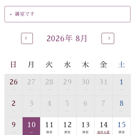
【温泉】
自家源泉「美翠源泉」は酸化の進みが遅く新鮮で若返り
満室です
の効果が高い、極めて希有な源泉です。身も心も癒され
るご入浴をお愉しみください。
■お座敷風呂（大浴場）
2026年 8月
温泉の成分に合わせ、防菌防カビの特殊素材の畳を使
用。 足元が柔らかく、そして滑りにくい畳のお風呂で
す。
日
月
火
水
木
金
土
※男性大浴場までのご移動には階段がございます。 予め
ご了承のほどお願いいたします。
26
27
28
29
30
31
1
■貸切温泉風呂 （40分2000円）
—
—
—
—
—
—
—
眺望はございませんが、源泉掛け流しの温泉の質を楽し
2
3
4
5
6
7
8
む貸切温泉風呂です。ゆったりといやされるプライベー
—
—
—
—
—
—
—
トな空間をお愉しみください。
9
10
11
12
13
14
15
【旅】
—
—
満室
満室
満室
条件を変
満室
■諏訪大社4社を巡る無料参拝バス