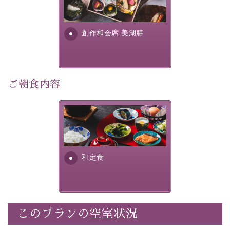
提供する為に料理長・神原 裕
明が考え出した創作和会席で
・
【公式限定価格】
通常料金よりお一人様1100円引き
す。美しい諏訪湖の幸...
（1泊毎）
創作和会席 美湖膳
・朝夕個室料亭で個室食
・諏訪大社4社を巡る無料参拝バス（事前予約制）
・館内着をご用意
・就寝用パジャマをご用意
ご朝食内容
・環境に配慮したアメニティをご用意
・館内フリーWi-Fi
さっぱりとした和食膳に使わ
・駐車場完備
れる食材は、諏訪の名産品を
・チェックイン15時、チェックアウト10時
ふんだんに取り入れ、安心・
安全を心掛けた長野県産...
和定食
【お食事】
・朝夕個室料亭で個室食
・夕食は地産地消の創作和会席 美湖膳（二十四節気と
いう昔の暦による料理表現）
・朝食はこだわりの味噌汁をはじめとした和定食
このプランの空室状況