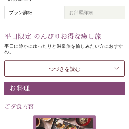
プラン詳細
お部屋詳細
平日限定 のんびりお得な癒し旅
平日に静かにゆったりと温泉旅を愉しみたい方に
おすす
め。
朝夕個室食、貸切風呂など
悠々と癒しをご堪能くださ
い。
50歳以上であれば
どなたでもお得にご予約できます。
つづきを読む
-----------【安心への取り組み】----------
個室料亭、貸切風呂のご利用が可能な上、 安心安全にご
お料理
滞在いただけるよう
30項目以上からなる独自の衛生・消毒プログラムの基、
ご夕食内容
徹底した衛生管理を行っております。
---------------------------------------------
美湖膳とは諏訪の地で特別を
■内容&特典■