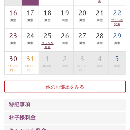
更
豊富な知識を持ったドライバー兼ガイドが諏訪大社をご
16
17
18
19
20
21
22
案内します。
事前ご予約制ですので、ご利用ご希望の方
満室
満室
満室
満室
満室
満室
プランを
は【3日前まで】にお電話ください。
変更
※交通規制などにより運行できない日がございます
23
24
25
26
27
28
29
※年末年始及び御柱祭前後は運行しておりません
満室
満室
プランを
満室
満室
満室
満室
変更
以上がプラン内容です。
上諏訪温泉“しんゆ”なら諏訪大社など歴史ある諏訪の街
30
31
1
2
3
4
5
で心癒されます。
51,260
46,860
46,860
満室
49,060
満室
満室
円〜
円〜
円〜
円〜
清らかな源泉、自然の恵みあるお食事、諏訪湖に包まれ
るお部屋、 大人のたしなみを感じていただける、美しく
他のお部屋をみる
癒される宿で贅沢に幸せのときを安心してお過ごしくだ
さい。
特記事項
お子様料金