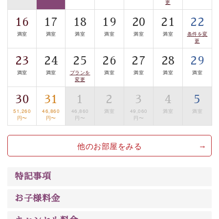
更
豊富な知識を持ったドライバー兼ガイドが諏訪大社をご
16
17
18
19
20
21
22
案内します。
事前ご予約制ですので、ご利用ご希望の方
満室
満室
満室
満室
満室
満室
条件を変
は【3日前まで】にお電話ください。
更
※交通規制などにより運行できない日がございます
23
24
25
26
27
28
29
※年末年始及び御柱祭前後は運行しておりません
満室
満室
プランを
満室
満室
満室
満室
変更
以上がプラン内容です。
上諏訪温泉“しんゆ”なら諏訪大社など歴史ある諏訪の街
30
31
1
2
3
4
5
で心癒されます。
51,260
46,860
46,860
満室
49,060
満室
満室
円〜
円〜
円〜
円〜
清らかな源泉、自然の恵みあるお食事、諏訪湖に包まれ
るお部屋、 大人のたしなみを感じていただける、美しく
他のお部屋をみる
癒される宿で贅沢に幸せのときを安心してお過ごしくだ
さい。
特記事項
お子様料金