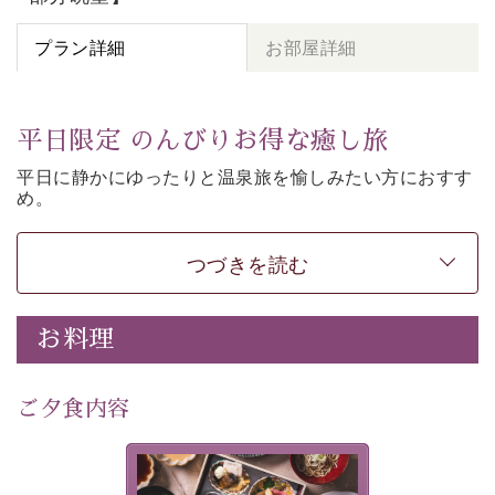
プラン詳細
お部屋詳細
平日限定 のんびりお得な癒し旅
平日に静かにゆったりと温泉旅を愉しみたい方に
おすす
め。
朝夕個室食、貸切風呂など
悠々と癒しをご堪能くださ
い。
50歳以上であれば
どなたでもお得にご予約できます。
つづきを読む
-----------【安心への取り組み】----------
個室料亭、貸切風呂のご利用が可能な上、 安心安全にご
お料理
滞在いただけるよう
30項目以上からなる独自の衛生・消毒プログラムの基、
ご夕食内容
徹底した衛生管理を行っております。
---------------------------------------------
美湖膳とは諏訪の地で特別を
■内容&特典■