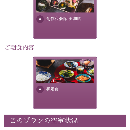
提供する為に料理長・神原 裕
明が考え出した創作和会席で
・
【公式限定価格】
通常料金よりお一人様1100円引き
す。美しい諏訪湖の幸...
（1泊毎）
創作和会席 美湖膳
・朝夕個室料亭で個室食
・諏訪大社4社を巡る無料参拝バス（事前予約制）
・館内着をご用意
・就寝用パジャマをご用意
ご朝食内容
・環境に配慮したアメニティをご用意
・館内フリーWi-Fi
さっぱりとした和食膳に使わ
・駐車場完備
れる食材は、諏訪の名産品を
・チェックイン15時、チェックアウト10時
ふんだんに取り入れ、安心・
安全を心掛けた長野県産...
和定食
【お食事】
・朝夕個室料亭で個室食
・夕食は地産地消の創作和会席 美湖膳（二十四節気と
いう昔の暦による料理表現）
・朝食はこだわりの味噌汁をはじめとした和定食
このプランの空室状況