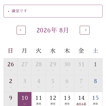
【温泉】
自家源泉「美翠源泉」は酸化の進みが遅く新鮮で若返り
満室です
の効果が高い、極めて希有な源泉です。身も心も癒され
るご入浴をお愉しみください。
■お座敷風呂（大浴場）
2026年 8月
温泉の成分に合わせ、防菌防カビの特殊素材の畳を使
用。 足元が柔らかく、そして滑りにくい畳のお風呂で
す。
日
月
火
水
木
金
土
※男性大浴場までのご移動には階段がございます。 予め
ご了承のほどお願いいたします。
26
27
28
29
30
31
1
■貸切温泉風呂 （40分2000円）
—
—
—
—
—
—
—
眺望はございませんが、源泉掛け流しの温泉の質を楽し
2
3
4
5
6
7
8
む貸切温泉風呂です。ゆったりといやされるプライベー
—
—
—
—
—
—
—
トな空間をお愉しみください。
9
10
11
12
13
14
15
【旅】
—
—
満室
満室
満室
条件を変
満室
■諏訪大社4社を巡る無料参拝バス