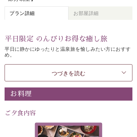
プラン詳細
お部屋詳細
平日限定 のんびりお得な癒し旅
平日に静かにゆったりと温泉旅を愉しみたい方に
おすす
め。
朝夕個室食、貸切風呂など
悠々と癒しをご堪能くださ
い。
50歳以上であれば
どなたでもお得にご予約できます。
つづきを読む
-----------【安心への取り組み】----------
個室料亭、貸切風呂のご利用が可能な上、 安心安全にご
お料理
滞在いただけるよう
30項目以上からなる独自の衛生・消毒プログラムの基、
ご夕食内容
徹底した衛生管理を行っております。
---------------------------------------------
美湖膳とは諏訪の地で特別を
■内容&特典■