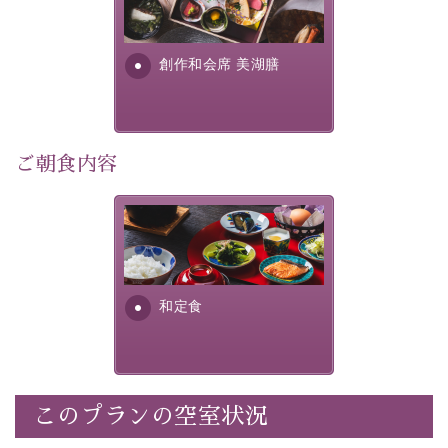
提供する為に料理長・神原 裕
明が考え出した創作和会席で
・
【公式限定価格】
通常料金よりお一人様1100円引き
す。美しい諏訪湖の幸...
（1泊毎）
創作和会席 美湖膳
・朝夕個室料亭で個室食
・諏訪大社4社を巡る無料参拝バス（事前予約制）
・館内着をご用意
・就寝用パジャマをご用意
ご朝食内容
・環境に配慮したアメニティをご用意
・館内フリーWi-Fi
さっぱりとした和食膳に使わ
・駐車場完備
れる食材は、諏訪の名産品を
・チェックイン15時、チェックアウト10時
ふんだんに取り入れ、安心・
安全を心掛けた長野県産...
和定食
【お食事】
・朝夕個室料亭で個室食
・夕食は地産地消の創作和会席 美湖膳（二十四節気と
いう昔の暦による料理表現）
・朝食はこだわりの味噌汁をはじめとした和定食
このプランの空室状況