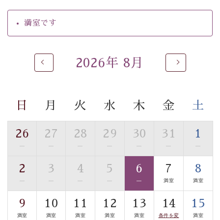
【温泉】
自家源泉「美翠源泉」は酸化の進みが遅く新鮮で若返り
満室です
の効果が高い、極めて希有な源泉です。身も心も癒され
るご入浴をお愉しみください。
■お座敷風呂（大浴場）
2026年 8月
温泉の成分に合わせ、防菌防カビの特殊素材の畳を使
用。 足元が柔らかく、そして滑りにくい畳のお風呂で
す。
日
月
火
水
木
金
土
※男性大浴場までのご移動には階段がございます。 予め
ご了承のほどお願いいたします。
26
27
28
29
30
31
1
■貸切温泉風呂 （40分2000円）
—
—
—
—
—
—
—
眺望はございませんが、源泉掛け流しの温泉の質を楽し
2
3
4
5
6
7
8
む貸切温泉風呂です。ゆったりといやされるプライベー
—
—
—
—
—
満室
満室
トな空間をお愉しみください。
9
10
11
12
13
14
15
【旅】
満室
満室
満室
満室
満室
条件を変
満室
■諏訪大社4社を巡る無料参拝バス