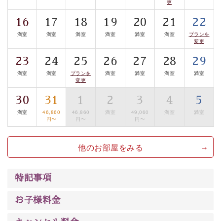
更
豊富な知識を持ったドライバー兼ガイドが諏訪大社をご
16
17
18
19
20
21
22
案内します。
事前ご予約制ですので、ご利用ご希望の方
満室
満室
満室
満室
満室
満室
プランを
は【3日前まで】にお電話ください。
変更
※交通規制などにより運行できない日がございます
23
24
25
26
27
28
29
※年末年始及び御柱祭前後は運行しておりません
満室
満室
プランを
満室
満室
満室
満室
変更
以上がプラン内容です。
上諏訪温泉“しんゆ”なら諏訪大社など歴史ある諏訪の街
30
31
1
2
3
4
5
で心癒されます。
満室
46,860
46,860
満室
49,060
満室
満室
円〜
円〜
円〜
清らかな源泉、自然の恵みあるお食事、諏訪湖に包まれ
るお部屋、 大人のたしなみを感じていただける、美しく
他のお部屋をみる
癒される宿で贅沢に幸せのときを安心してお過ごしくだ
さい。
特記事項
お子様料金