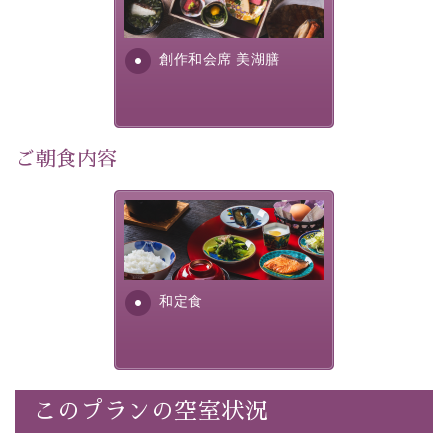
■内容&特典■
明が考え出した創作和会席で
・朝夕個室料亭で個室食
す。美しい諏訪湖の幸...
・諏訪大社4社を巡る無料参拝バス（事前予約制）
創作和会席 美湖膳
・館内着をご用意
・就寝用パジャマをご用意
・環境に配慮したアメニティをご用意
・館内フリーWi-Fi
ご朝食内容
・駐車場完備
・チェックイン15時、チェックアウト10時
さっぱりとした和食膳に使わ
れる食材は、諏訪の名産品を
【お食事】
ふんだんに取り入れ、安心・
安全を心掛けた長野県産...
・朝夕個室料亭で個室食
和定食
・夕食は地産地消の創作和会席 美湖膳（二十四節気と
いう昔の暦による料理表現）
・朝食はこだわりの味噌汁をはじめとした和定食
このプランの空室状況
【温泉】
自家源泉「美翠源泉」は酸化の進みが遅く新鮮で若返り