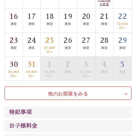
案内します。
事前ご予約制ですので、ご利用ご希望の方
を変更
は【3日前まで】にお電話ください。
16
17
18
19
20
21
22
※交通規制などにより運行できない日がございます
※年末年始及び御柱祭前後は運行しておりません
満室
満室
満室
満室
満室
満室
72,600
円〜
以上が基本プランの内容です。
23
24
25
26
27
28
29
神秘なる諏訪湖に心癒される時間をお過ごしいただけま
満室
満室
57,860
満室
満室
満室
満室
円〜
したら幸いです。
30
31
1
2
3
4
5
53,460
49,060
49,060
満室
51,260
満室
満室
円〜
円〜
円〜
円〜
他のお部屋をみる
特記事項
お子様料金