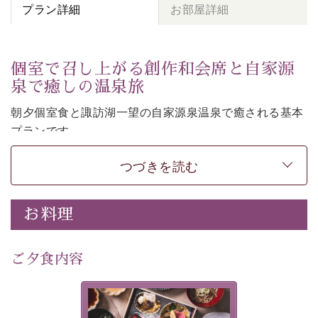
プラン詳細
お部屋詳細
個室で召し上がる創作和会席と自家源
泉で癒しの温泉旅
朝夕個室食と諏訪湖一望の自家源泉温泉で癒される基本
プランです。
諏訪湖を眺めながら幽玄な装飾の館内で静かに寛いでお
つづきを読む
過ごしください。
-----------【安心への取り組み】----------
個室料亭、貸切風呂のご利用が可能な上、 安心安全にご
お料理
滞在いただけるよう
30項目以上からなる独自の衛生・消毒プログラムの基、
ご夕食内容
徹底した衛生管理を行っております。
---------------------------------------------
美湖膳とは諏訪の地で特別を
提供する為に料理長・神原 裕