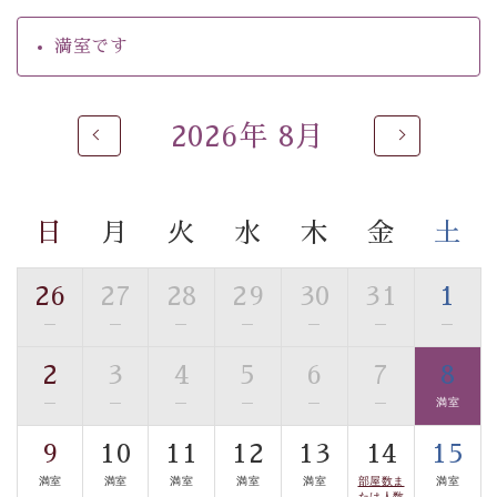
の効果が高い、極めて希有な源泉です。身も心も癒され
るご入浴をお愉しみください。
満室です
■お座敷風呂（大浴場）
温泉の成分に合わせ、防菌防カビの特殊素材の畳を使
用。 足元が柔らかく、そして滑りにくい畳のお風呂で
2026年 8月
す。
※男性大浴場までのご移動には階段がございます。 予め
ご了承のほどお願いいたします。
日
月
火
水
木
金
土
■貸切温泉風呂 （40分2000円）
26
27
28
29
30
31
1
眺望はございませんが、源泉掛け流しの温泉の質を楽し
—
—
—
—
—
—
—
む貸切温泉風呂です。ゆったりといやされるプライベー
トな空間をお愉しみください。
2
3
4
5
6
7
8
—
—
—
—
—
—
満室
【旅】
■諏訪大社4社を巡る無料参拝バス
9
10
11
12
13
14
15
豊富な知識を持ったドライバー兼ガイドが諏訪大社をご
満室
満室
満室
満室
満室
部屋数ま
満室
たは人数