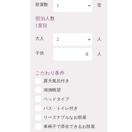
部屋数
室
宿泊人数
1室目
大人
人
子供
0
人
こだわり条件
露天風呂付き
湖側眺望
ベッドタイプ
バス・トイレ付き
リーズナブルなお部屋
車椅子で滞在できるお部屋