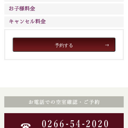
ご了承のほどお願いいたします。
お子様料金
■貸切温泉風呂 （40分2000円）
キャンセル料金
眺望はございませんが、源泉掛け流しの温泉の質を楽し
む貸切温泉風呂です。ゆったりといやされるプライベー
トな空間をお愉しみください。
予約する
【旅】
■諏訪大社4社を巡る無料参拝バス
豊富な知識を持ったドライバー兼ガイドが諏訪大社をご
案内します。
事前ご予約制ですので、ご利用ご希望の方
は【3日前まで】にお電話ください。
※交通規制などにより運行できない日がございます
※年末年始及び御柱祭前後は運行しておりません
以上がプラン内容です。
上諏訪温泉“しんゆ”なら諏訪大社など歴史ある諏訪の街
で心癒されます。
清らかな源泉、自然の恵みあるお食事、諏訪湖に包まれ