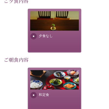
ご夕食内容
像
：辰野町）
自然豊かな信州ならではの風情をご体験ください。
夕食なしご夕食を追加される
場合は、二食付きのプランを
宿泊期間：2026年6月13日～21日
お選びくださいませ。
夕食なし
【スケジュール】
19：10 お隣の「ホテル紅や」ロビー集合
19：20 出発（近隣旅館2か所を経由します）
20：00 ほたる童謡公園到着（60分間の自由時間）
21：00 ほたる童謡公園出発
ご朝食内容
21：45 「ホテル紅や」到着
【ご予約前にご確認ください】
さっぱりとした和食膳に使わ
※本プランはバスの定員に限りがあるため、先着順での
れる食材は、諏訪の名産品を
ご案内となります。
ふんだんに取り入れ、安心・
※ご予約完了後でも、時間差により満席となる場合がご
安全を心掛けた長野県産...
和定食
ざいます。その際は当館よりご連絡申し上げます。
※催行人数に満たない場合は、催行を見合わせる場合が
ございます。その際は前日までにご連絡いたします。