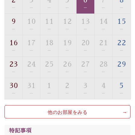
2
3
4
5
6
7
8
・館内フリーWi-Fi
—
—
—
—
—
—
—
・駐車場完備
9
10
11
12
13
14
15
・チェックイン15時、チェックアウト10時
—
—
—
—
—
—
—
【お食事】
16
17
18
19
20
21
22
・個室料亭で個室食
—
—
—
—
—
—
—
・朝食はこだわりの味噌汁をはじめとした和定食
23
24
25
26
27
28
29
【温泉】
—
—
—
—
—
—
—
自家源泉「美翠源泉」は酸化の進みが遅く新鮮で若返り
の効果が高い、極めて希有な源泉です。身も心も癒され
30
31
1
2
3
4
5
るご入浴をお愉しみください。
—
—
—
—
—
—
—
■お座敷風呂（大浴場）
温泉の成分に合わせ、防菌防カビの特殊素材の畳を使
他のお部屋をみる
用。 足元が柔らかく、そして滑りにくい畳のお風呂で
す。
※男性大浴場までのご移動には階段がございます。 予め
特記事項