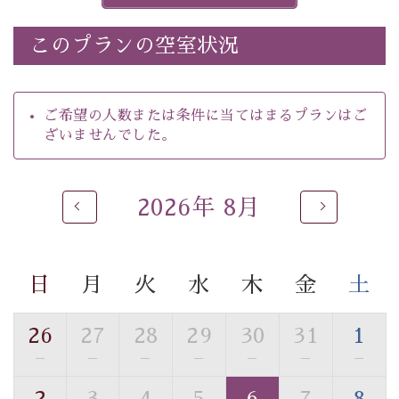
※ほたる童謡公園では自由行動となります（ガイドは付
きません）。
このプランの空室状況
※ホタルの発生は自然条件に左右されるため、ご覧いた
だけない場合もございます。
-----------【安心への取り組み】----------
ご希望の人数または条件に当てはまるプランはご
個室料亭、貸切風呂のご利用が可能な上、 安心安全にご
ざいませんでした。
滞在いただけるよう
30項目以上からなる独自の衛生・消毒プログラムの基、
徹底した衛生管理を行っております。
2026年 8月
----------------------------------------------
---
■内容&特典■
・
ほたる童謡公園までのご送迎＆入園券
日
月
火
水
木
金
土
・朝食は個室料亭で個室食
・諏訪大社4社を巡る無料参拝バス（事前予約制）
26
27
28
29
30
31
1
・館内着をご用意
—
—
—
—
—
—
—
・就寝用パジャマをご用意
・環境に配慮したアメニティをご用意