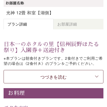
お部屋名称
光神 12畳 和室【湖側】
プラン詳細
お部屋詳細
日本一のホタルの里【信州辰野ほたる
祭り】入園券＋送迎付き
※本プランは朝食付きプランです。2食付きでご利用ご希
望の場合は《2食付き》のプランをご予約ください。
「日本一のホタルの里」として知られる辰野町・ほたる
つづきを読む
童謡公園。
そこで開催される【信州辰野ほたる祭り】への送迎と入
園券がついた期間限定プランをご用意いたしました。
お料理
ホタルが織りなす幻想的な光景。昨年は多い日で1日
4,000匹以上のホタルが観測されました。（
出典
・画