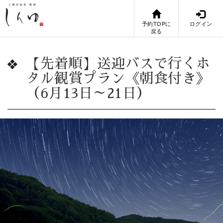
予約TOPに
ログイン
戻る
【先着順】送迎バスで行くホ
タル観賞プラン《朝食付き》
（6月13日～21日）