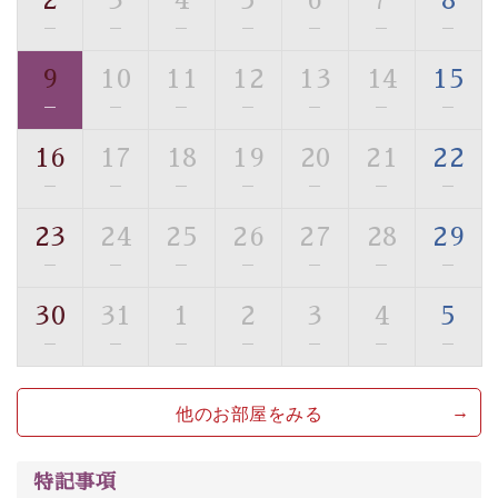
2
3
4
5
6
7
8
・駐車場完備
—
—
—
—
—
—
—
・チェックイン15時、チェックアウト10時
9
10
11
12
13
14
15
【お食事】
—
—
—
—
—
—
—
・朝夕個室料亭で個室食
・夕食は地産地消の創作和会席 美湖膳（二十四節気と
16
17
18
19
20
21
22
いう昔の暦による料理表現）
—
—
—
—
—
—
—
・朝食はこだわりの味噌汁をはじめとした和定食
23
24
25
26
27
28
29
【温泉】
—
—
—
—
—
—
—
自家源泉「美翠源泉」は酸化の進みが遅く新鮮で若返り
の効果が高い、極めて希有な源泉です。身も心も癒され
30
31
1
2
3
4
5
るご入浴をお愉しみください。
—
—
—
—
—
—
—
■お座敷風呂（大浴場）
温泉の成分に合わせ、防菌防カビの特殊素材の畳を使
他のお部屋をみる
用。 足元が柔らかく、そして滑りにくい畳のお風呂で
す。
特記事項
※男性大浴場までのご移動には階段がございます。 予め