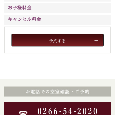
ご了承のほどお願いいたします。
お子様料金
■貸切温泉風呂 （40分2000円）
キャンセル料金
眺望はございませんが、源泉掛け流しの温泉の質を楽し
む貸切温泉風呂です。ゆったりといやされるプライベー
トな空間をお愉しみください。
予約する
【旅】
■諏訪大社4社を巡る無料参拝バス
豊富な知識を持ったドライバー兼ガイドが諏訪大社をご
案内します。事前ご予約制ですので、ご利用ご希望の方
は【3日前まで】にお電話ください。
※交通規制などにより運行できない日がございます
※年末年始及び御柱祭前後は運行しておりません
以上が送迎バスで行くホタル観賞プラン《2食付き》の
内容です。
神秘なる諏訪湖に心癒される時間をお過ごしいただけま