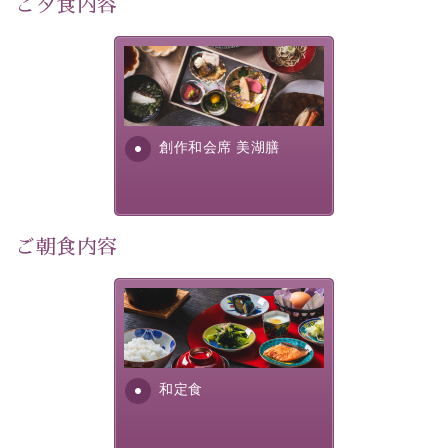
ご夕食内容
宿泊期間:2026年6月13日～21日
美湖膳とは諏訪の地で特別を
【スケジュール】
提供する為に料理長・神原 裕
17：30 ご夕食
明が考え出した創作和会席で
19：10 お隣の「ホテル紅や」ロビー集合
す。美しい諏訪湖の幸...
創作和会席 美湖膳
19：20 出発（近隣旅館2か所を経由します）
20：00 ほたる童謡公園到着（60分間の自由時間）
21：00 ほたる童謡公園出発
21：45 「ホテル紅や」到着
ご朝食内容
【ご予約前にご確認ください】
※本プランはバスの定員に限りがあるため、先着順での
ご案内となります。
さっぱりとした和食膳に使わ
※ご予約完了後でも、時間差により満席となる場合がご
れる食材は、諏訪の名産品を
ざいます。その際は当館よりご連絡申し上げます。
ふんだんに取り入れ、安心・
※催行人数に満たない場合は、催行を見合わせる場合が
安全を心掛けた長野県産...
和定食
ございます。その際は前日までにご連絡いたします。
※ほたる童謡公園では自由行動となります（ガイドは付
きません）。