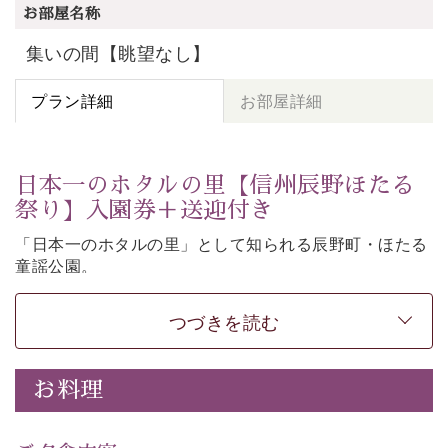
お部屋名称
集いの間【眺望なし】
プラン詳細
お部屋詳細
日本一のホタルの里【信州辰野ほたる
祭り】入園券＋送迎付き
「日本一のホタルの里」として知られる辰野町・ほたる
童謡公園。
そこで開催される【信州辰野ほたる祭り】への送迎と入
園券がついた期間限定プランをご用意いたしました。
つづきを読む
ホタルが織りなす幻想的な光景。昨年は多い日で1日
4,000匹以上のホタルが観測されました。（出典
・画
お料理
像
：辰野町）
自然豊かな信州ならではの風情をご体験ください。