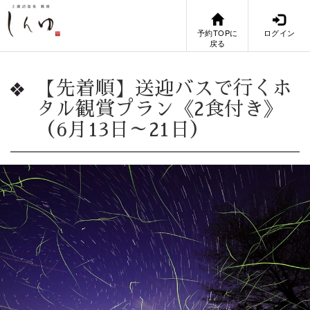
予約TOPに
ログイン
戻る
【先着順】送迎バスで行くホ
タル観賞プラン《2食付き》
（6月13日～21日）