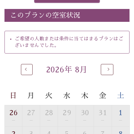
※ホタルの発生は自然条件に左右されるため、ご覧いた
だけない場合もございます。
このプランの空室状況
-----------【安心への取り組み】----------
個室料亭、貸切風呂のご利用が可能な上、 安心安全にご
滞在いただけるよう
ご希望の人数または条件に当てはまるプランはご
30項目以上からなる独自の衛生・消毒プログラムの基、
ざいませんでした。
徹底した衛生管理を行っております。
----------------------------------------------
2026年 8月
■内容&特典■
・
ほたる童謡公園までのご送迎＆入園券
・朝夕個室料亭で個室食
日
月
火
水
木
金
土
・諏訪大社4社を巡る無料参拝バス（事前予約制）
・館内着をご用意
・就寝用パジャマをご用意
26
27
28
29
30
31
1
・環境に配慮したアメニティをご用意
—
—
—
—
—
—
—
・館内フリーWi-Fi