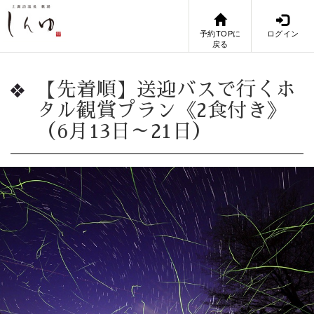
予約TOPに
ログイン
戻る
【先着順】送迎バスで行くホ
タル観賞プラン《2食付き》
（6月13日～21日）