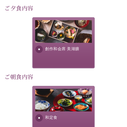
自然豊かな信州ならではの風情をご体験ください。
ご夕食内容
宿泊期間:2026年6月13日～21日
美湖膳とは諏訪の地で特別を
【スケジュール】
提供する為に料理長・神原 裕
17：30 ご夕食
明が考え出した創作和会席で
19：10 お隣の「ホテル紅や」ロビー集合
す。美しい諏訪湖の幸...
創作和会席 美湖膳
19：20 出発（近隣旅館2か所を経由します）
20：00 ほたる童謡公園到着（60分間の自由時間）
21：00 ほたる童謡公園出発
21：45 「ホテル紅や」到着
ご朝食内容
【ご予約前にご確認ください】
※本プランはバスの定員に限りがあるため、先着順での
ご案内となります。
さっぱりとした和食膳に使わ
※ご予約完了後でも、時間差により満席となる場合がご
れる食材は、諏訪の名産品を
ざいます。その際は当館よりご連絡申し上げます。
ふんだんに取り入れ、安心・
※催行人数に満たない場合は、催行を見合わせる場合が
安全を心掛けた長野県産...
和定食
ございます。その際は前日までにご連絡いたします。
※ほたる童謡公園では自由行動となります（ガイドは付