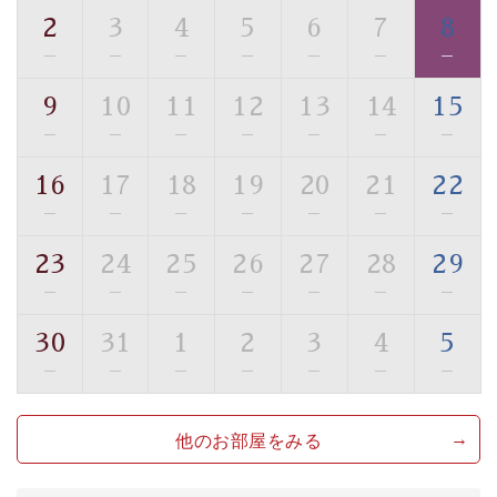
・館内フリーWi-Fi
2
3
4
5
6
7
8
・駐車場完備
—
—
—
—
—
—
—
・チェックイン15時、チェックアウト10時
9
10
11
12
13
14
15
【お食事】
—
—
—
—
—
—
—
・朝夕個室料亭で個室食
・夕食は地産地消の創作和会席 美湖膳（二十四節気と
16
17
18
19
20
21
22
いう昔の暦による料理表現）
—
—
—
—
—
—
—
・朝食はこだわりの味噌汁をはじめとした和定食
23
24
25
26
27
28
29
【温泉】
—
—
—
—
—
—
—
自家源泉「美翠源泉」は酸化の進みが遅く新鮮で若返り
の効果が高い、極めて希有な源泉です。身も心も癒され
30
31
1
2
3
4
5
るご入浴をお愉しみください。
—
—
—
—
—
—
—
■お座敷風呂（大浴場）
温泉の成分に合わせ、防菌防カビの特殊素材の畳を使
他のお部屋をみる
用。 足元が柔らかく、そして滑りにくい畳のお風呂で
す。