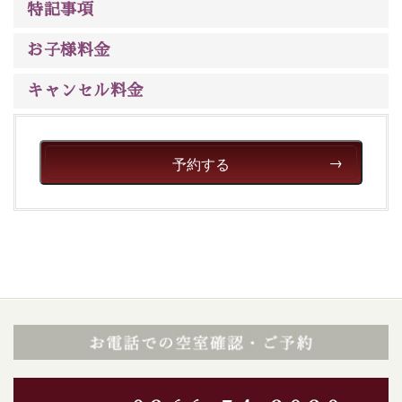
特記事項
※男性大浴場までのご移動には階段がございます。 予め
ご了承のほどお願いいたします。
お子様料金
■貸切温泉風呂 （40分2000円）
キャンセル料金
眺望はございませんが、源泉掛け流しの温泉の質を楽し
む貸切温泉風呂です。ゆったりといやされるプライベー
トな空間をお愉しみください。
予約する
【旅】
■諏訪大社4社を巡る無料参拝バス
豊富な知識を持ったドライバー兼ガイドが諏訪大社をご
案内します。事前ご予約制ですので、ご利用ご希望の方
は【3日前まで】にお電話ください。
※交通規制などにより運行できない日がございます
※年末年始及び御柱祭前後は運行しておりません
以上が送迎バスで行くホタル観賞プラン《2食付き》の
内容です。