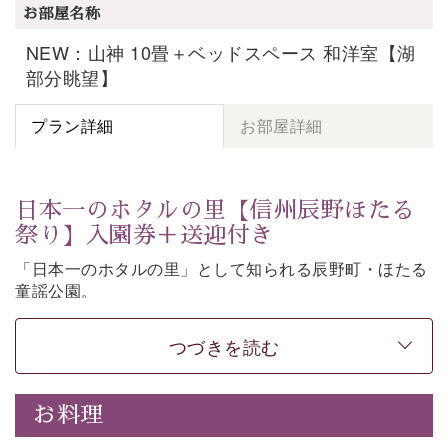
お部屋名称
NEW：山神 10畳＋ベッドスペース 和洋室【湖
部分眺望】
プラン詳細
お部屋詳細
日本一のホタルの里【信州辰野ほたる
祭り】入園券＋送迎付き
「日本一のホタルの里」として知られる辰野町・ほたる
童謡公園。
そこで開催される【信州辰野ほたる祭り】への送迎と入
園券がついた期間限定プランをご用意いたしました。
つづきを読む
ホタルが織りなす幻想的な光景。昨年は多い日で1日
4,000匹以上のホタルが観測されました。（出典
・画
お料理
像
：辰野町）