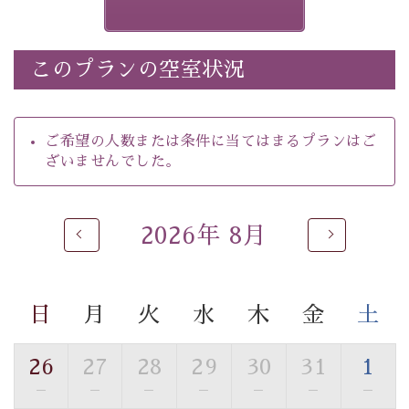
きません）。
※ホタルの発生は自然条件に左右されるため、ご覧いた
だけない場合もございます。
このプランの空室状況
-----------【安心への取り組み】----------
個室料亭、貸切風呂のご利用が可能な上、 安心安全にご
滞在いただけるよう
ご希望の人数または条件に当てはまるプランはご
30項目以上からなる独自の衛生・消毒プログラムの基、
ざいませんでした。
徹底した衛生管理を行っております。
----------------------------------------------
2026年 8月
■内容&特典■
・
ほたる童謡公園までのご送迎＆入園券
・朝夕個室料亭で個室食
日
月
火
水
木
金
土
・諏訪大社4社を巡る無料参拝バス（事前予約制）
・館内着をご用意
・就寝用パジャマをご用意
26
27
28
29
30
31
1
・環境に配慮したアメニティをご用意
—
—
—
—
—
—
—