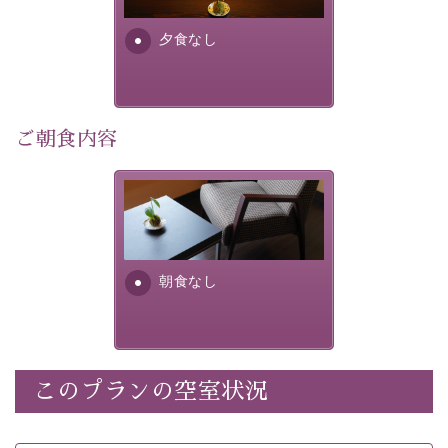
早めのご予約で、お得に癒しのひとときをお過ごしくだ
さい。
夕食なし
-----------【安心への取り組み】----------
個室料亭、貸切風呂のご利用が可能な上、 安心安全にご
滞在いただけるよう
ご朝食内容
30項目以上からなる独自の衛生・消毒プログラムの基、
徹底した衛生管理を行っております。
朝食なし。ご朝食を付ける場
----------------------------------------------
---
合は朝食付きのプランをお選
びくださいませ。
■内容&特典■
朝食なし
・宿泊料金5%OFF
・諏訪大社4社を巡る無料参拝バス（事前予約制）
・館内着をご用意
・就寝用パジャマをご用意
・環境に配慮したアメニティをご用意
このプランの空室状況
・館内フリーWi-Fi
・駐車場完備