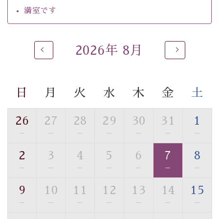
・チェックイン15時、チェックアウト10時
満室です
【温泉】
自家源泉「美翠源泉」は酸化の進みが遅く新鮮で若返り
2026年 8月
の効果が高い、極めて希有な源泉です。身も心も癒され
るご入浴をお愉しみください。
■お座敷風呂（大浴場）
日
月
火
水
木
金
土
温泉の成分に合わせ、防菌防カビの特殊素材の畳を使
用。 足元が柔らかく、そして滑りにくい畳のお風呂で
26
27
28
29
30
31
1
す。
※男性大浴場までのご移動には階段がございます。 予め
—
—
—
—
—
—
—
ご了承のほどお願いいたします。
2
3
4
5
6
7
8
—
—
—
—
—
—
—
■貸切温泉風呂 （40分2000円）
眺望はございませんが、源泉掛け流しの温泉の質を楽し
9
10
11
12
13
14
15
む貸切温泉風呂です。ゆったりといやされるプライベー
—
—
—
—
—
—
—
トな空間をお愉しみください。