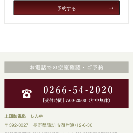
予約する
上諏訪温泉 しんゆ
〒392-0027 長野県諏訪市湖岸通り2-6-30