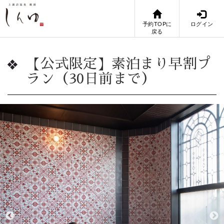
予約TOPに
ログイン
戻る
【公式限定】素泊まり早割プ
ラン（30日前まで）