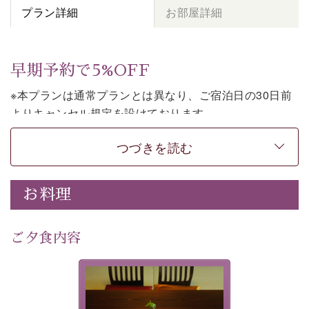
プラン詳細
お部屋詳細
早期予約で5%OFF
※本プランは通常プランとは異なり、ご宿泊日の30日前
よりキャンセル規定を設けております。
※本プランは素泊まりのプランです。2食付きでご利用ご
つづきを読む
希望の場合は、「
【公式限定価格】早割プラン（30日前
まで）
」をご利用ください。
お料理
上諏訪温泉しんゆでは、30日前までのご予約で、5%割
引でお泊まりいただける「早割朝食付きプラン」をご用
意しております。
ご夕食内容
諏訪湖の穏やかな景色、心身を解きほぐす温泉、そして
温かいおもてなし。ご滞在を楽しみに待つ日々が旅をよ
夕食なしご夕食を追加される
り特別なものにしてくれます。
場合は、二食付きのプランを
お選びくださいませ。