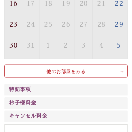
16
17
18
19
20
21
22
【旅】
—
—
—
—
—
—
—
■諏訪大社4社を巡る無料参拝バス
豊富な知識を持ったドライバー兼ガイドが諏訪大社をご
23
24
25
26
27
28
29
案内します。
事前ご予約制ですので、ご利用ご希望の方
—
—
—
—
—
—
—
は【3日前まで】にお電話ください。
30
31
1
2
3
4
5
※交通規制などにより運行できない日がございます
※年末年始及び御柱祭前後は運行しておりません
—
—
—
—
—
—
—
以上がプラン内容です。
他のお部屋をみる
上諏訪温泉“しんゆ”なら諏訪大社など歴史ある諏訪の街
で心癒されます。
清らかな源泉、
諏訪湖に包まれるお部屋、 大人のたしな
特記事項
みを感じていただける、美しく癒される宿で贅沢に幸せ
のときを安心してお過ごしください。
お子様料金
キャンセル料金