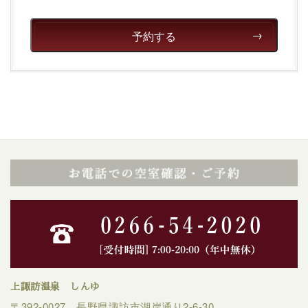
清らかな源泉、自然の恵みあるお食事、諏訪湖に包まれ
るお部屋、 大人のたしなみを感じていただける、美しく
癒される宿で贅沢に幸せのときを安心してお過ごしくだ
予約する
さい。
上諏訪温泉 しんゆ
〒392-0027 長野県諏訪市湖岸通り2-6-30