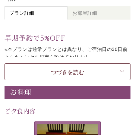
プラン詳細
お部屋詳細
早期予約で5%OFF
※本プランは通常プランとは異なり、ご宿泊日の30日前
よりキャンセル規定を設けております。
※本プランは朝食付きのプランです。2食付きでご利用ご
つづきを読む
希望の場合は、「
【公式限定価格】早割プラン（30日前
まで）
」をご利用ください。
お料理
上諏訪温泉しんゆでは、30日前までのご予約で、5%割
引でお泊まりいただける「早割朝食付きプラン」をご用
意しております。
ご夕食内容
諏訪湖の穏やかな景色、心身を解きほぐす温泉、そして
温かいおもてなし。ご滞在を楽しみに待つ日々が旅をよ
夕食なしご夕食を追加される