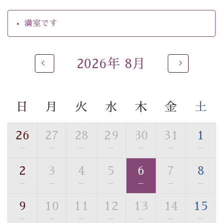
・環境に配慮したアメニティをご用意
・館内フリーWi-Fi
満室です
・駐車場完備
・チェックイン15時、チェックアウト10時
2026年 8月
【お食事】
・個室料亭で個室食
・朝食はこだわりの味噌汁をはじめとした和定食
日
月
火
水
木
金
土
【温泉】
自家源泉「美翠源泉」は酸化の進みが遅く新鮮で若返り
26
27
28
29
30
31
1
の効果が高い、極めて希有な源泉です。身も心も癒され
—
—
—
—
—
—
—
るご入浴をお愉しみください。
■お座敷風呂（大浴場）
2
3
4
5
6
7
8
温泉の成分に合わせ、防菌防カビの特殊素材の畳を使
—
—
—
—
—
—
—
用。 足元が柔らかく、そして滑りにくい畳のお風呂で
す。
9
10
11
12
13
14
15
※男性大浴場までのご移動には階段がございます。 予め
—
—
—
—
—
—
—