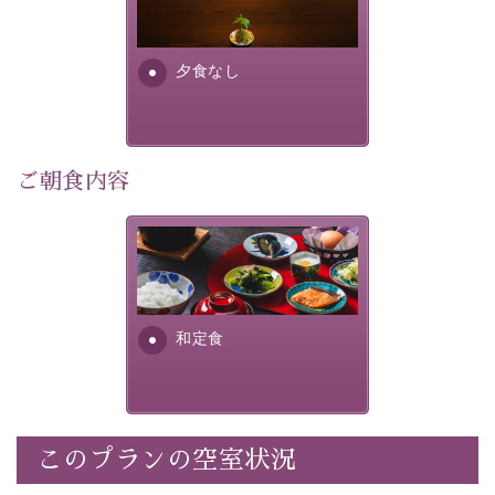
り特別なものにしてくれます。
場合は、二食付きのプランを
お選びくださいませ。
早めのご予約で、お得に癒しのひとときをお過ごしくだ
さい。
夕食なし
-----------【安心への取り組み】----------
個室料亭、貸切風呂のご利用が可能な上、 安心安全にご
ご朝食内容
滞在いただけるよう
30項目以上からなる独自の衛生・消毒プログラムの基、
徹底した衛生管理を行っております。
さっぱりとした和食膳に使わ
れる食材は、諏訪の名産品を
----------------------------------------------
---
ふんだんに取り入れ、安心・
安全を心掛けた長野県産...
■内容&特典■
和定食
・宿泊料金5%OFF
・朝食は個室料亭で個室食
・諏訪大社4社を巡る無料参拝バス（事前予約制）
・館内着をご用意
このプランの空室状況
・就寝用パジャマをご用意