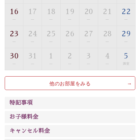
ご了承のほどお願いいたします。
16
17
18
19
20
21
22
■貸切温泉風呂 （40分2000円）
—
—
—
—
—
—
—
眺望はございませんが、源泉掛け流しの温泉の質を楽し
23
24
25
26
27
28
29
む貸切温泉風呂です。ゆったりといやされるプライベー
—
—
—
—
—
—
—
トな空間をお愉しみください。
30
31
1
2
3
4
5
【旅】
—
—
—
—
—
—
満室
■諏訪大社4社を巡る無料参拝バス
豊富な知識を持ったドライバー兼ガイドが諏訪大社をご
他のお部屋をみる
案内します。
事前ご予約制ですので、ご利用ご希望の方
は【3日前まで】にお電話ください。
※交通規制などにより運行できない日がございます
特記事項
※年末年始及び御柱祭前後は運行しておりません
お子様料金
以上がプラン内容です。
上諏訪温泉“しんゆ”なら諏訪大社など歴史ある諏訪の街
キャンセル料金
で心癒されます。