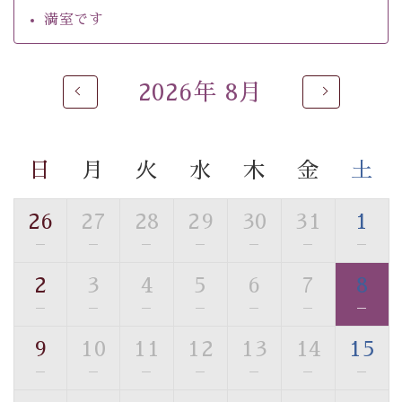
・館内フリーWi-Fi
満室です
・駐車場完備
・チェックイン15時、チェックアウト10時
2026年 8月
【お食事】
・個室料亭で個室食
・朝食はこだわりの味噌汁をはじめとした和定食
日
月
火
水
木
金
土
【温泉】
自家源泉「美翠源泉」は酸化の進みが遅く新鮮で若返り
26
27
28
29
30
31
1
の効果が高い、極めて希有な源泉です。身も心も癒され
—
—
—
—
—
—
—
るご入浴をお愉しみください。
■お座敷風呂（大浴場）
2
3
4
5
6
7
8
温泉の成分に合わせ、防菌防カビの特殊素材の畳を使
—
—
—
—
—
—
—
用。 足元が柔らかく、そして滑りにくい畳のお風呂で
す。
9
10
11
12
13
14
15
※男性大浴場までのご移動には階段がございます。 予め
—
—
—
—
—
—
—
ご了承のほどお願いいたします。