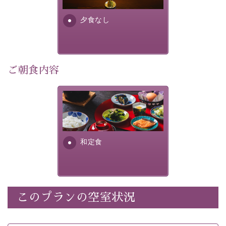
早めのご予約で、お得に癒しのひとときをお過ごしくだ
さい。
夕食なし
-----------【安心への取り組み】----------
個室料亭、貸切風呂のご利用が可能な上、 安心安全にご
ご朝食内容
滞在いただけるよう
30項目以上からなる独自の衛生・消毒プログラムの基、
徹底した衛生管理を行っております。
さっぱりとした和食膳に使わ
れる食材は、諏訪の名産品を
----------------------------------------------
---
ふんだんに取り入れ、安心・
安全を心掛けた長野県産...
■内容&特典■
和定食
・宿泊料金5%OFF
・朝食は個室料亭で個室食
・諏訪大社4社を巡る無料参拝バス（事前予約制）
・館内着をご用意
このプランの空室状況
・就寝用パジャマをご用意
・環境に配慮したアメニティをご用意