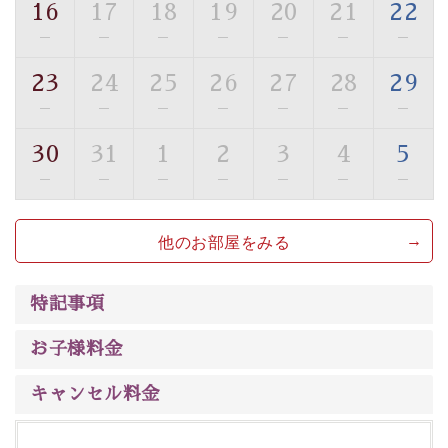
16
17
18
19
20
21
22
■貸切温泉風呂 （40分2000円）
—
—
—
—
—
—
—
眺望はございませんが、源泉掛け流しの温泉の質を楽し
23
24
25
26
27
28
29
む貸切温泉風呂です。ゆったりといやされるプライベー
—
—
—
—
—
—
—
トな空間をお愉しみください。
30
31
1
2
3
4
5
【旅】
—
—
—
—
—
—
—
■諏訪大社4社を巡る無料参拝バス
豊富な知識を持ったドライバー兼ガイドが諏訪大社をご
他のお部屋をみる
案内します。
事前ご予約制ですので、ご利用ご希望の方
は【3日前まで】にお電話ください。
※交通規制などにより運行できない日がございます
特記事項
※年末年始及び御柱祭前後は運行しておりません
お子様料金
以上がプラン内容です。
上諏訪温泉“しんゆ”なら諏訪大社など歴史ある諏訪の街
キャンセル料金
で心癒されます。
清らかな源泉、自然の恵みあるお食事、諏訪湖に包まれ
るお部屋、 大人のたしなみを感じていただける、美しく