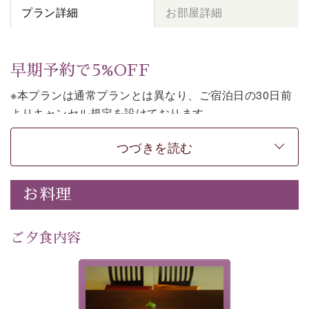
プラン詳細
お部屋詳細
早期予約で5%OFF
※本プランは通常プランとは異なり、ご宿泊日の30日前
よりキャンセル規定を設けております。
※本プランは朝食付きのプランです。2食付きでご利用ご
つづきを読む
希望の場合は、「
【公式限定価格】早割プラン（30日前
まで）
」をご利用ください。
お料理
上諏訪温泉しんゆでは、30日前までのご予約で、5%割
引でお泊まりいただける「早割朝食付きプラン」をご用
意しております。
ご夕食内容
諏訪湖の穏やかな景色、心身を解きほぐす温泉、そして
温かいおもてなし。ご滞在を楽しみに待つ日々が旅をよ
夕食なしご夕食を追加される
り特別なものにしてくれます。
場合は、二食付きのプランを
お選びくださいませ。