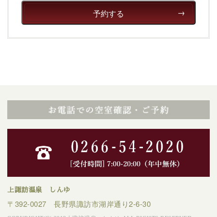
癒される宿で贅沢に幸せのときを安心してお過ごしくだ
予約する
さい。
上諏訪温泉 しんゆ
〒392-0027 長野県諏訪市湖岸通り2-6-30