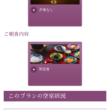
早めのご予約で、お得に癒しのひとときをお過ごしくだ
さい。
夕食なし
-----------【安心への取り組み】----------
個室料亭、貸切風呂のご利用が可能な上、 安心安全にご
ご朝食内容
滞在いただけるよう
30項目以上からなる独自の衛生・消毒プログラムの基、
徹底した衛生管理を行っております。
さっぱりとした和食膳に使わ
れる食材は、諏訪の名産品を
----------------------------------------------
---
ふんだんに取り入れ、安心・
安全を心掛けた長野県産...
■内容&特典■
和定食
・宿泊料金5%OFF
・朝食は個室料亭で個室食
・諏訪大社4社を巡る無料参拝バス（事前予約制）
・館内着をご用意
このプランの空室状況
・就寝用パジャマをご用意
・環境に配慮したアメニティをご用意