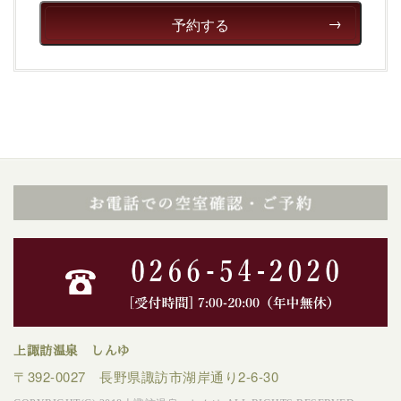
癒される宿で贅沢に幸せのときを安心してお過ごしくだ
予約する
さい。
上諏訪温泉 しんゆ
〒392-0027 長野県諏訪市湖岸通り2-6-30