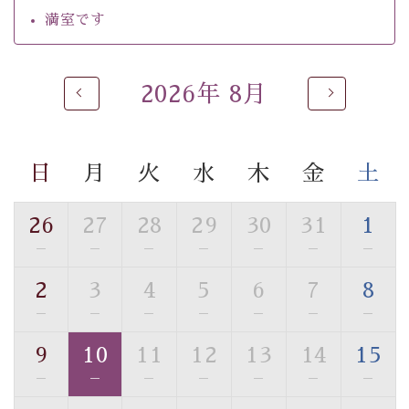
・館内フリーWi-Fi
満室です
・駐車場完備
・チェックイン15時、チェックアウト10時
2026年 8月
【お食事】
・個室料亭で個室食
・朝食はこだわりの味噌汁をはじめとした和定食
日
月
火
水
木
金
土
【温泉】
自家源泉「美翠源泉」は酸化の進みが遅く新鮮で若返り
26
27
28
29
30
31
1
の効果が高い、極めて希有な源泉です。身も心も癒され
—
—
—
—
—
—
—
るご入浴をお愉しみください。
■お座敷風呂（大浴場）
2
3
4
5
6
7
8
温泉の成分に合わせ、防菌防カビの特殊素材の畳を使
—
—
—
—
—
—
—
用。 足元が柔らかく、そして滑りにくい畳のお風呂で
す。
9
10
11
12
13
14
15
※男性大浴場までのご移動には階段がございます。 予め
—
—
—
—
—
—
—
ご了承のほどお願いいたします。