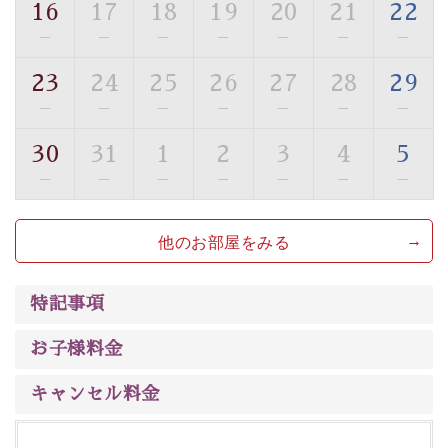
16
17
18
19
20
21
22
■貸切温泉風呂 （40分2000円）
—
—
—
—
—
—
—
眺望はございませんが、源泉掛け流しの温泉の質を楽し
23
24
25
26
27
28
29
む貸切温泉風呂です。ゆったりといやされるプライベー
—
—
—
—
—
—
—
トな空間をお愉しみください。
30
31
1
2
3
4
5
【旅】
—
—
—
—
—
—
—
■諏訪大社4社を巡る無料参拝バス
豊富な知識を持ったドライバー兼ガイドが諏訪大社をご
他のお部屋をみる
案内します。
事前ご予約制ですので、ご利用ご希望の方
は【3日前まで】にお電話ください。
※交通規制などにより運行できない日がございます
特記事項
※年末年始及び御柱祭前後は運行しておりません
お子様料金
以上がプラン内容です。
上諏訪温泉“しんゆ”なら諏訪大社など歴史ある諏訪の街
キャンセル料金
で心癒されます。
清らかな源泉、自然の恵みあるお食事、諏訪湖に包まれ
るお部屋、 大人のたしなみを感じていただける、美しく