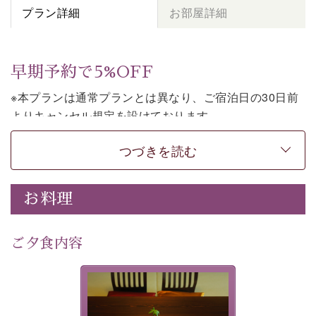
プラン詳細
お部屋詳細
早期予約で5%OFF
※本プランは通常プランとは異なり、ご宿泊日の30日前
よりキャンセル規定を設けております。
※本プランは朝食付きのプランです。2食付きでご利用ご
つづきを読む
希望の場合は、「
【公式限定価格】早割プラン（30日前
まで）
」をご利用ください。
お料理
上諏訪温泉しんゆでは、30日前までのご予約で、5%割
引でお泊まりいただける「早割朝食付きプラン」をご用
意しております。
ご夕食内容
諏訪湖の穏やかな景色、心身を解きほぐす温泉、そして
温かいおもてなし。ご滞在を楽しみに待つ日々が旅をよ
夕食なしご夕食を追加される
り特別なものにしてくれます。
場合は、二食付きのプランを
お選びくださいませ。